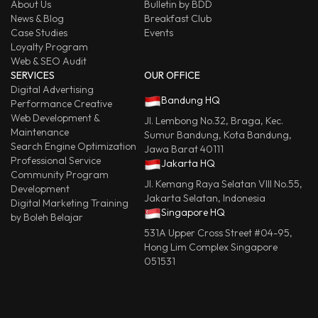
About Us
Bulletin by BDD
News & Blog
Breakfast Club
Case Studies
Events
Loyalty Program
Web & SEO Audit
SERVICES
OUR OFFICE
Digital Advertising
Bandung HQ
Performance Creative
Web Development &
Jl. Lembong No.32, Braga, Kec.
Maintenance
Sumur Bandung, Kota Bandung,
Search Engine Optimization
Jawa Barat 40111
Professional Service
Jakarta HQ
Community Program
Jl. Kemang Raya Selatan VIII No.55,
Development
Jakarta Selatan, Indonesia
Digital Marketing Training
Singapore HQ
by Boleh Belajar
531A Upper Cross Street #04-95,
Hong Lim Complex Singapore
051531