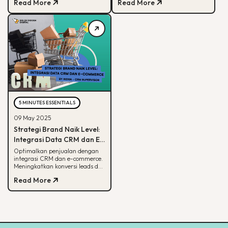
Read More
Read More
Google
5 MINUTES ESSENTIALS
09 May 2025
Strategi Brand Naik Level:
Integrasi Data CRM dan E-
commerce
Optimalkan penjualan dengan
integrasi CRM dan e-commerce.
Meningkatkan konversi leads dan
strategi pemasaran lebih
Read More
terarah