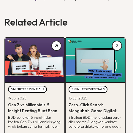
Related Article
5 MINUTES ESSENTIALS
5 MINUTES ESSENTIALS
19 Jul 2025
18 Jul 2025
Gen Z vs Millennials: 5
Zero-Click Search
Insight Penting Buat Brand
Mengubah Game Digital:
yang Mau Tumbuh Lewat
Begini Strategi BDD & Apa
BDD bongkar 5 insight dari
Strategi BDD menghadapi zero-
konten Gen Z vs Millennials yang
click search & langkah konkret
Konten
yang Bisa Dilakukan Brand
viral: bukan cuma format, tapi
yang bisa dilakukan brand agar
soal paham audience behaviour
tetap terlihat di hasil pencarian