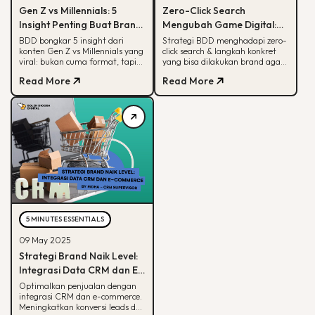
Gen Z vs Millennials: 5
Zero-Click Search
Insight Penting Buat Brand
Mengubah Game Digital:
yang Mau Tumbuh Lewat
Begini Strategi BDD & Apa
BDD bongkar 5 insight dari
Strategi BDD menghadapi zero-
konten Gen Z vs Millennials yang
click search & langkah konkret
Konten
yang Bisa Dilakukan Brand
viral: bukan cuma format, tapi
yang bisa dilakukan brand agar
soal paham audience behaviour
tetap terlihat di hasil pencarian
Read More
Read More
Google
5 MINUTES ESSENTIALS
09 May 2025
Strategi Brand Naik Level:
Integrasi Data CRM dan E-
commerce
Optimalkan penjualan dengan
integrasi CRM dan e-commerce.
Meningkatkan konversi leads dan