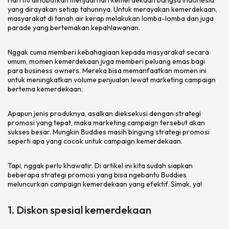
Hari itu dinobatkan menjadi hari kemerdekaan bangsa Indonesia
yang dirayakan setiap tahunnya. Untuk merayakan kemerdekaan,
masyarakat di tanah air kerap melakukan lomba-lomba dan juga
parade yang bertemakan kepahlawanan.
Nggak cuma memberi kebahagiaan kepada masyarakat secara
umum, momen kemerdekaan juga memberi peluang emas bagi
para
business owners.
Mereka bisa memanfaatkan momen ini
untuk meningkatkan volume penjualan lewat
marketing campaign
bertema kemerdekaan.
Apapun jenis produknya, asalkan dieksekusi dengan strategi
promosi yang tepat, maka
marketing campaign
tersebut akan
sukses besar. Mungkin Buddies masih bingung strategi promosi
seperti apa yang cocok untuk
campaign
kemerdekaan.
Tapi, nggak perlu khawatir. Di artikel ini kita sudah siapkan
beberapa strategi promosi yang bisa ngebantu Buddies
meluncurkan
campaign
kemerdekaan yang efektif. Simak, ya!
1. Diskon spesial kemerdekaan