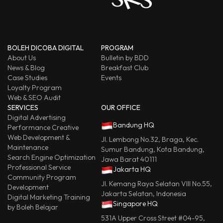
BOLEH DICOBA DIGITAL
PROGRAM
About Us
Bulletin by BDD
News & Blog
Breakfast Club
Case Studies
Events
Loyalty Program
Web & SEO Audit
SERVICES
OUR OFFICE
Digital Advertising
Bandung HQ
Performance Creative
Web Development &
Jl. Lembong No.32, Braga, Kec.
Maintenance
Sumur Bandung, Kota Bandung,
Search Engine Optimization
Jawa Barat 40111
Professional Service
Jakarta HQ
Community Program
Jl. Kemang Raya Selatan VIII No.55,
Development
Jakarta Selatan, Indonesia
Digital Marketing Training
Singapore HQ
by Boleh Belajar
531A Upper Cross Street #04-95,