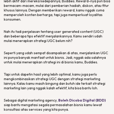
lebih aktif dari mereka kedepannya, Buddies.
Reward
-nya pun bisa
bermacam-macam, mulai dari pemberian hadiah, diskon, atau fitur
khusus lainnya. Dengan memberikan
reward
, kamu nggak cuma
memperoleh konten berharga, tapi juga memperkuat loyalitas
konsumen.
Nah itu tadi penjelasan tentang
user generated content
(UGC)
dan beberapa tips efektif menjalankannya. Kamu sendiri udah
mulai menerapkan strategi UGC belum nih?
Seperti yang udah sempat disampaikan di atas, menjalankan UGC
ini punya banyak manfaat untuk bisnis. Jadi, nggak ada salahnya
untuk mulai menerapkan strategi ini di bisnis kamu, Buddies.
Tapi untuk dapetin hasil yang lebih optimal, kamu juga perlu
mengkombinasikan strategi UGC dengan strategi
marketing
lainnya. Kalau kamu masih bingung dan butuh ide terkait strategi
marketing
lain yang nggak kalah efektif, kita bisa bantu loh.
Sebagai
digital marketing agency
,
Boleh Dicoba Digital (BDD)
siap bantu mengatasi segala permasalahan bisnis kamu lewat
konsultasi atau
services
yang kita punya.