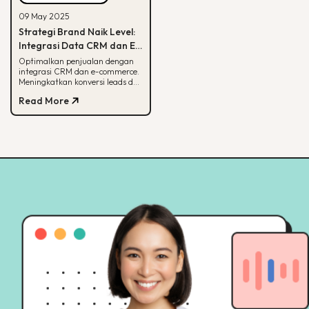
09 May 2025
Strategi Brand Naik Level:
Integrasi Data CRM dan E-
commerce
Optimalkan penjualan dengan
integrasi CRM dan e-commerce.
Meningkatkan konversi leads dan
strategi pemasaran lebih
Read More
terarah