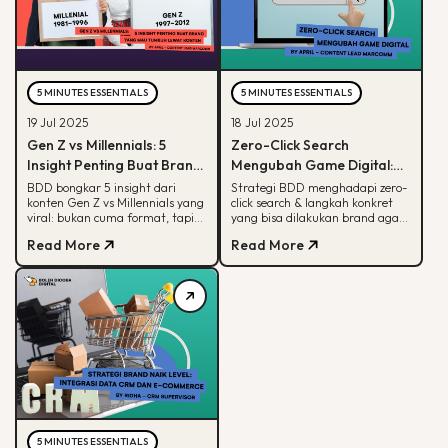
5 MINUTES ESSENTIALS
5 MINUTES ESSENTIALS
19 Jul 2025
18 Jul 2025
Gen Z vs Millennials: 5
Zero-Click Search
Insight Penting Buat Brand
Mengubah Game Digital:
yang Mau Tumbuh Lewat
Begini Strategi BDD & Apa
BDD bongkar 5 insight dari
Strategi BDD menghadapi zero-
konten Gen Z vs Millennials yang
click search & langkah konkret
Konten
yang Bisa Dilakukan Brand
viral: bukan cuma format, tapi
yang bisa dilakukan brand agar
soal paham audience behaviour
tetap terlihat di hasil pencarian
Read More
Read More
Google
5 MINUTES ESSENTIALS