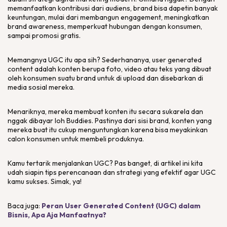
memanfaatkan kontribusi dari audiens,
brand
bisa dapetin banyak
keuntungan, mulai dari membangun
engagement
, meningkatkan
brand awareness
, memperkuat hubungan dengan konsumen,
sampai promosi gratis.
Memangnya UGC itu apa sih? Sederhananya,
user generated
content
adalah konten berupa foto, video atau teks yang dibuat
oleh konsumen suatu
brand
untuk di upload dan disebarkan di
media sosial mereka.
Menariknya, mereka membuat konten itu secara sukarela dan
nggak dibayar loh Buddies. Pastinya dari sisi
brand
, konten yang
mereka buat itu cukup menguntungkan karena bisa meyakinkan
calon konsumen untuk membeli produknya.
Kamu tertarik menjalankan UGC? Pas banget, di artikel ini kita
udah siapin tips perencanaan dan strategi yang efektif agar UGC
kamu sukses. Simak, ya!
Baca juga:
Peran User Generated Content (UGC) dalam
Bisnis, Apa Aja Manfaatnya?