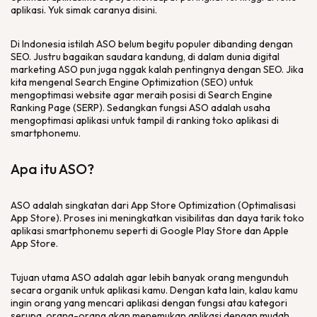
aplikasi. Yuk simak caranya disini.
Di Indonesia istilah ASO belum begitu populer dibanding dengan
SEO. Justru bagaikan saudara kandung, di dalam dunia digital
marketing ASO pun juga nggak kalah pentingnya dengan SEO. Jika
kita mengenal Search Engine Optimization (SEO) untuk
mengoptimasi website agar meraih posisi di Search Engine
Ranking Page (SERP). Sedangkan fungsi ASO adalah usaha
mengoptimasi aplikasi untuk tampil di ranking toko aplikasi di
smartphone
mu.
Apa itu ASO?
ASO adalah singkatan dari
App Store Optimization
(Optimalisasi
App Store). Proses ini meningkatkan visibilitas dan daya tarik toko
aplikasi
smartphone
mu seperti di
Google Play Store
dan
Apple
App Store
.
Tujuan utama ASO adalah agar lebih banyak orang mengunduh
secara organik untuk aplikasi kamu. Dengan kata lain, kalau kamu
ingin orang yang mencari aplikasi dengan fungsi atau kategori
serupa, orang-orang akan menemukan aplikasi dengan mudah