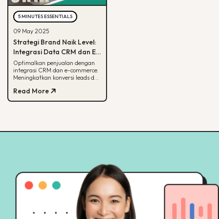
5 MINUTES ESSENTIALS
09 May 2025
Strategi Brand Naik Level:
Integrasi Data CRM dan E-
commerce
Optimalkan penjualan dengan
integrasi CRM dan e-commerce.
Meningkatkan konversi leads dan
strategi pemasaran lebih
Read More
terarah