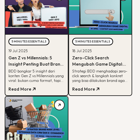
5 MINUTES ESSENTIALS
5 MINUTES ESSENTIALS
19 Jul 2025
18 Jul 2025
Gen Z vs Millennials: 5
Zero-Click Search
Insight Penting Buat Brand
Mengubah Game Digital:
yang Mau Tumbuh Lewat
Begini Strategi BDD & Apa
BDD bongkar 5 insight dari
Strategi BDD menghadapi zero-
konten Gen Z vs Millennials yang
click search & langkah konkret
Konten
yang Bisa Dilakukan Brand
viral: bukan cuma format, tapi
yang bisa dilakukan brand agar
soal paham audience behaviour
tetap terlihat di hasil pencarian
Read More
Read More
Google