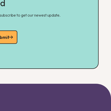
ed
 subscribe to get our newest update.
bmit