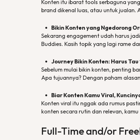
Konten itu ibarat
tools
serbaguna yang 
brand
dikenal luas, atau untuk jualan
Bikin Konten yang Ngedorong O
Sekarang
engagement
udah harus jad
Buddies
. Kasih topik yang lagi rame d
Journey Bikin Konten: Harus Tau
Sebelum mulai bikin konten, penting ba
Apa tujuannya? Dengan paham alasan d
Biar Konten Kamu Viral, Kunciny
Konten viral itu nggak ada rumus pastin
konten secara rutin dan relevan, kam
Full-Time and/or Free