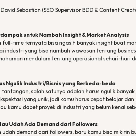
h David Sebastian (SEO Supervisor BDD & Content Crea
erdampak untuk Nambah
Insight
&
Market Analysis
 full-time ternyata bisa ngasih banyak
insight
buat
mar
gai industri yang bisa nambah wawasan tentang
busines
ahaman mendalam tentang operasional sehari-hari da
rus Ngulik Industri/Bisnis yang Berbeda-beda
uh tantangan, salah satunya adalah harus ngulik banyak
kspektasi yang unik, jadi kamu harus cepat belajar dan
alau kamu dapet proyek di industri yang belum kenal se
alau Udah Ada
Demand
dari Followers
 udah demand dari followers, baru kamu bisa mikirin 