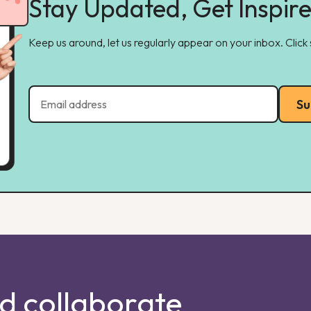
Stay Updated, Get Inspir
Keep us around, let us regularly appear on your inbox. Click
Su
nd collaborate