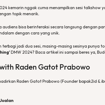
024 kemarin nggak cuma menampilkan sesi
talkshow
y
engan topik menarik.
ra audiens bisa berinteraksi secara langsung dengan pa
ndalam dengan cara yang unik.
terbagi jadi dua sesi, masing-masing sesinya punya t
hing’
DMW 2024? Baca artikel ini sampai beres ya,
Bud
 with
Raden Gatot Prabowo
adirkan Raden Gatot Prabowo (
Founder
bapak2id & ib
 Jualan