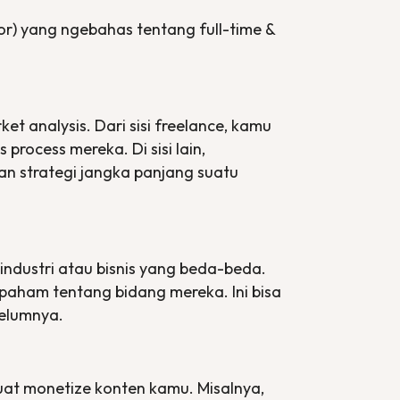
tor) yang ngebahas tentang
full-time
&
ket analysis
. Dari sisi
freelance
, kamu
s process
mereka. Di sisi lain,
n strategi jangka panjang suatu
 industri atau bisnis yang beda-beda.
 paham tentang bidang mereka. Ini bisa
belumnya.
buat
monetize
konten kamu. Misalnya,