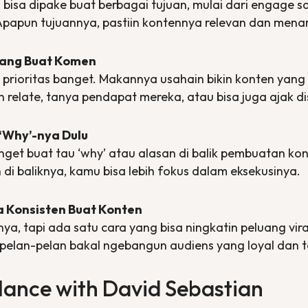
bisa dipake buat berbagai tujuan, mulai dari
engage
s
. Apapun tujuannya, pastiin kontennya relevan dan mena
rang Buat Komen
i prioritas banget. Makannya usahain bikin konten ya
an
relate
, tanya pendapat mereka, atau bisa juga ajak di
 ‘Why’-nya Dulu
nget buat tau ‘why’ atau alasan di balik pembuatan kon
i baliknya, kamu bisa lebih fokus dalam eksekusinya.
a Konsisten Buat Konten
ya, tapi ada satu cara yang bisa ningkatin peluang viral
u pelan-pelan bakal ngebangun audiens yang loyal dan
lance with
David Sebastian