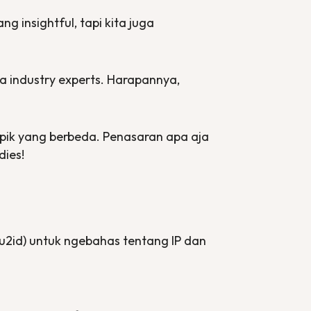
ang
insightful
, tapi kita juga
ra
industry experts
. Harapannya,
opik yang berbeda. Penasaran apa aja
dies
!
u2id) untuk ngebahas tentang IP dan