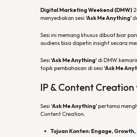
Digital Marketing Weekend
(DMW)
2
menyediakan sesi
‘Ask Me Anything’
d
Sesi ini memang khusus dibuat biar pa
audiens bisa dapetin
insight
secara me
Sesi
‘Ask Me Anything’
di DMW kemarin 
topik pembahasan di sesi
‘Ask Me Anyt
IP &
Content Creation
Sesi
‘Ask Me Anything’
pertama mengh
Content Creation
.
Tujuan Konten:
Engage
,
Growth
,