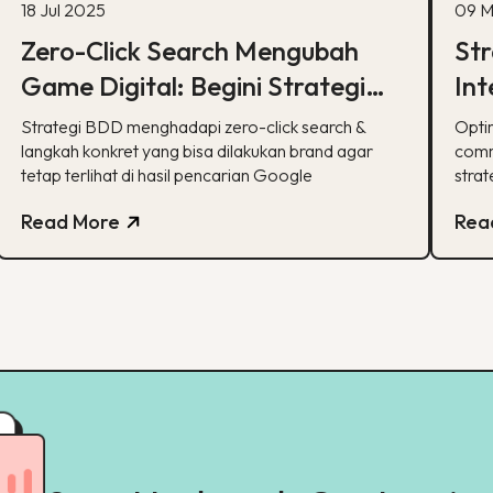
18 Jul 2025
09 M
Zero-Click Search Mengubah
Str
Game Digital: Begini Strategi
Int
BDD & Apa yang Bisa Dilakukan
co
Strategi BDD menghadapi zero-click search &
Opti
Brand
langkah konkret yang bisa dilakukan brand agar
comm
tetap terlihat di hasil pencarian Google
strat
Read More
Rea