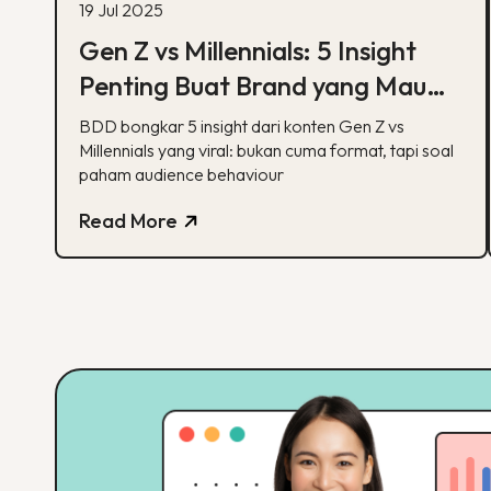
19 Jul 2025
Gen Z vs Millennials: 5 Insight
Penting Buat Brand yang Mau
Tumbuh Lewat Konten
BDD bongkar 5 insight dari konten Gen Z vs
Millennials yang viral: bukan cuma format, tapi soal
paham audience behaviour
Read More