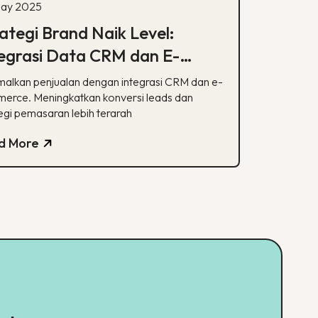
ay 2025
ategi Brand Naik Level:
egrasi Data CRM dan E-
mmerce
malkan penjualan dengan integrasi CRM dan e-
erce. Meningkatkan konversi leads dan
egi pemasaran lebih terarah
d More