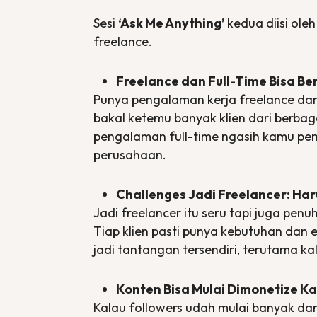
Sesi
‘Ask Me Anything’
kedua diisi ole
freelance
.
Freelance
dan
Full-Time
Bisa B
Punya pengalaman kerja
freelance
dan
bakal ketemu banyak klien dari berba
pengalaman
full-time
ngasih kamu pem
perusahaan.
Challenges
Jadi
Freelancer
: Ha
Jadi
freelancer
itu seru tapi juga pen
Tiap klien pasti punya kebutuhan dan e
jadi tantangan tersendiri, terutama k
Konten Bisa Mulai Dimonetize K
Kalau
followers
udah mulai banyak dan