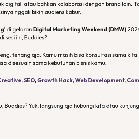
duk
digital
, atau bahkan kolaborasi dengan
brand
lain. 
sinya nggak bikin audiens kabur.
g’
di gelaran
Digital Marketing Weekend (DMW)
2024
di sesi ini,
Buddies
?
g, tenang aja. Kamu masih bisa konsultasi sama kita 
isa disesuain sama kebutuhan bisnis kamu.
reative
,
SEO
,
Growth Hack
,
Web Development
,
Com
u,
Buddies
? Yuk, langsung aja hubungi kita atau kunjun