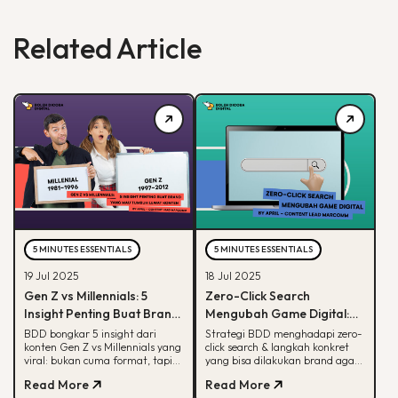
Related Article
5 MINUTES ESSENTIALS
5 MINUTES ESSENTIALS
19 Jul 2025
18 Jul 2025
Gen Z vs Millennials: 5
Zero-Click Search
Insight Penting Buat Brand
Mengubah Game Digital:
yang Mau Tumbuh Lewat
Begini Strategi BDD & Apa
BDD bongkar 5 insight dari
Strategi BDD menghadapi zero-
konten Gen Z vs Millennials yang
click search & langkah konkret
Konten
yang Bisa Dilakukan Brand
viral: bukan cuma format, tapi
yang bisa dilakukan brand agar
soal paham audience behaviour
tetap terlihat di hasil pencarian
Read More
Read More
Google