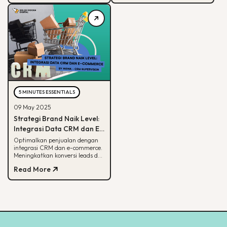
5 MINUTES ESSENTIALS
09 May 2025
Strategi Brand Naik Level:
Integrasi Data CRM dan E-
commerce
Optimalkan penjualan dengan
integrasi CRM dan e-commerce.
Meningkatkan konversi leads dan
strategi pemasaran lebih
Read More
terarah