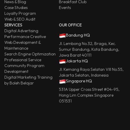
News & Blog
Breakfast Club
Case Studies
Events
Loyalty Program
Web & SEO Audit
SERVICES
OUR OFFICE
Digital Advertising
Bandung HQ
Performance Creative
Web Development &
Jl. Lembong No.32, Braga, Kec.
Maintenance
Sumur Bandung, Kota Bandung,
Search Engine Optimization
Jawa Barat 40111
Professional Service
Jakarta HQ
Community Program
Jl. Kemang Raya Selatan VIII No.55,
Development
Jakarta Selatan, Indonesia
Digital Marketing Training
Singapore HQ
by Boleh Belajar
531A Upper Cross Street #04-95,
Hong Lim Complex Singapore
051531