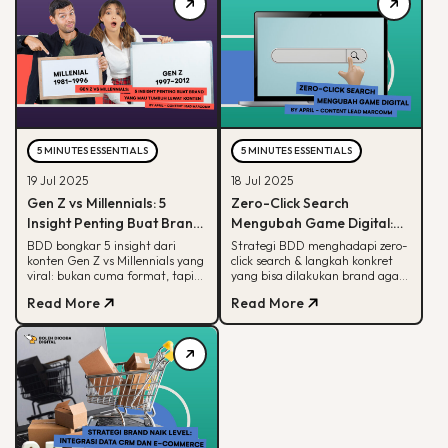
5 MINUTES ESSENTIALS
5 MINUTES ESSENTIALS
19 Jul 2025
18 Jul 2025
Gen Z vs Millennials: 5
Zero-Click Search
Insight Penting Buat Brand
Mengubah Game Digital:
yang Mau Tumbuh Lewat
Begini Strategi BDD & Apa
BDD bongkar 5 insight dari
Strategi BDD menghadapi zero-
konten Gen Z vs Millennials yang
click search & langkah konkret
Konten
yang Bisa Dilakukan Brand
viral: bukan cuma format, tapi
yang bisa dilakukan brand agar
soal paham audience behaviour
tetap terlihat di hasil pencarian
Read More
Read More
Google