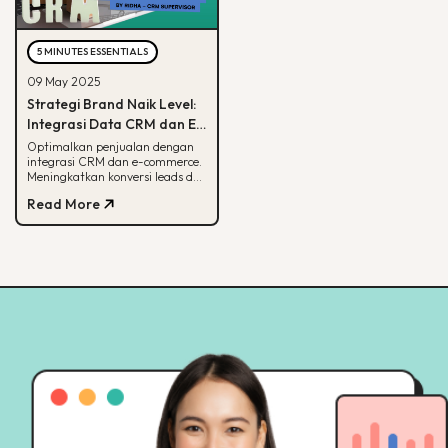
5 MINUTES ESSENTIALS
09 May 2025
Strategi Brand Naik Level:
Integrasi Data CRM dan E-
commerce
Optimalkan penjualan dengan
integrasi CRM dan e-commerce.
Meningkatkan konversi leads dan
strategi pemasaran lebih
Read More
terarah