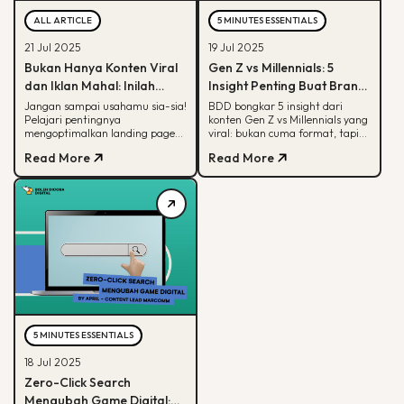
ALL ARTICLE
5 MINUTES ESSENTIALS
21 Jul 2025
19 Jul 2025
Bukan Hanya Konten Viral
Gen Z vs Millennials: 5
dan Iklan Mahal: Inilah
Insight Penting Buat Brand
Peran Krusial Landing
yang Mau Tumbuh Lewat
Jangan sampai usahamu sia-sia!
BDD bongkar 5 insight dari
Pelajari pentingnya
konten Gen Z vs Millennials yang
Page dalam Digital
Konten
mengoptimalkan landing page
viral: bukan cuma format, tapi
Marketing
yang bisa hasilkan konversi
soal paham audience behaviour
Read More
Read More
maksimal
5 MINUTES ESSENTIALS
18 Jul 2025
Zero-Click Search
Mengubah Game Digital: