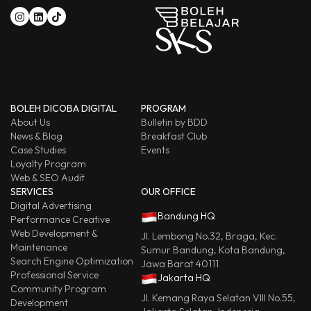
BOLEH DICOBA DIGITAL
PROGRAM
About Us
Bulletin by BDD
News & Blog
Breakfast Club
Case Studies
Events
Loyalty Program
Web & SEO Audit
SERVICES
OUR OFFICE
Digital Advertising
Bandung HQ
Performance Creative
Web Development &
Jl. Lembong No.32, Braga, Kec.
Maintenance
Sumur Bandung, Kota Bandung,
Search Engine Optimization
Jawa Barat 40111
Professional Service
Jakarta HQ
Community Program
Jl. Kemang Raya Selatan VIII No.55,
Development