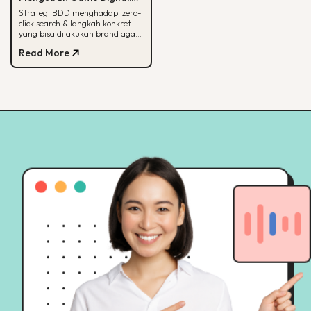
Begini Strategi BDD & Apa
Strategi BDD menghadapi zero-
click search & langkah konkret
yang Bisa Dilakukan Brand
yang bisa dilakukan brand agar
tetap terlihat di hasil pencarian
Read More
Google