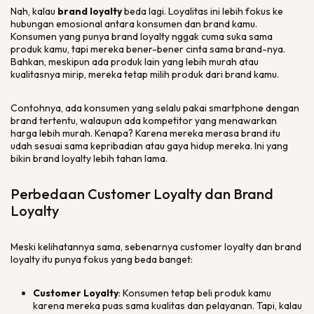
Nah, kalau
brand loyalty
beda lagi. Loyalitas ini lebih fokus ke
hubungan emosional antara konsumen dan
brand
kamu.
Konsumen yang punya
brand loyalty
nggak cuma suka sama
produk kamu, tapi mereka bener-bener cinta sama
brand
-nya.
Bahkan, meskipun ada produk lain yang lebih murah atau
kualitasnya mirip, mereka tetap milih produk dari
brand
kamu.
Contohnya, ada konsumen yang selalu pakai
smartphone
dengan
brand
tertentu, walaupun ada kompetitor yang menawarkan
harga lebih murah. Kenapa? Karena mereka merasa
brand
itu
udah sesuai sama kepribadian atau gaya hidup mereka. Ini yang
bikin
brand loyalty
lebih tahan lama.
Perbedaan
Customer Loyalty
dan
Brand
Loyalty
Meski kelihatannya sama, sebenarnya
customer loyalty
dan
brand
loyalty
itu punya fokus yang beda banget:
Customer Loyalty
: Konsumen tetap beli produk kamu
karena mereka puas sama kualitas dan pelayanan. Tapi, kalau