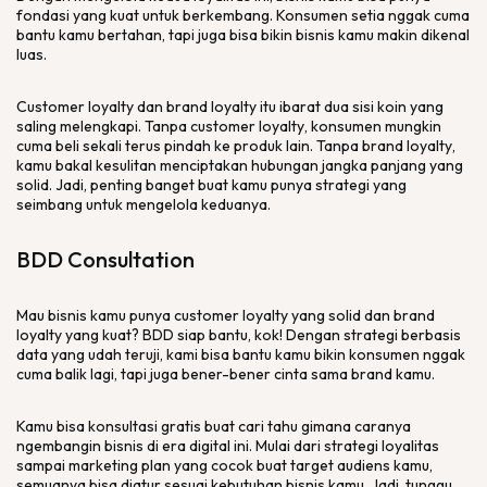
fondasi yang kuat untuk berkembang. Konsumen setia nggak cuma
bantu kamu bertahan, tapi juga bisa bikin bisnis kamu makin dikenal
luas.
Customer loyalty
dan
brand loyalty
itu ibarat dua sisi koin yang
saling melengkapi. Tanpa
customer loyalty
, konsumen mungkin
cuma beli sekali terus pindah ke produk lain. Tanpa
brand loyalty
,
kamu bakal kesulitan menciptakan hubungan jangka panjang yang
solid. Jadi, penting banget buat kamu punya strategi yang
seimbang untuk mengelola keduanya.
BDD
Consultation
Mau bisnis kamu punya
customer loyalty
yang solid dan
brand
loyalty
yang kuat? BDD siap bantu, kok! Dengan strategi berbasis
data yang udah teruji, kami bisa bantu kamu bikin konsumen nggak
cuma balik lagi, tapi juga bener-bener cinta sama
brand
kamu.
Kamu bisa konsultasi gratis buat cari tahu gimana caranya
ngembangin bisnis di era
digital
ini. Mulai dari strategi loyalitas
sampai
marketing plan
yang cocok buat target audiens kamu,
semuanya bisa diatur sesuai kebutuhan bisnis kamu. Jadi, tunggu