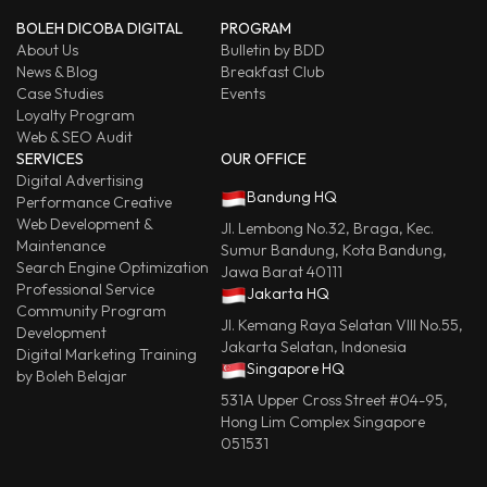
BOLEH DICOBA DIGITAL
PROGRAM
About Us
Bulletin by BDD
News & Blog
Breakfast Club
Case Studies
Events
Loyalty Program
Web & SEO Audit
SERVICES
OUR OFFICE
Digital Advertising
Bandung HQ
Performance Creative
Web Development &
Jl. Lembong No.32, Braga, Kec.
Maintenance
Sumur Bandung, Kota Bandung,
Search Engine Optimization
Jawa Barat 40111
Professional Service
Jakarta HQ
Community Program
Jl. Kemang Raya Selatan VIII No.55,
Development
Jakarta Selatan, Indonesia
Digital Marketing Training
Singapore HQ
by Boleh Belajar
531A Upper Cross Street #04-95,
Hong Lim Complex Singapore
051531