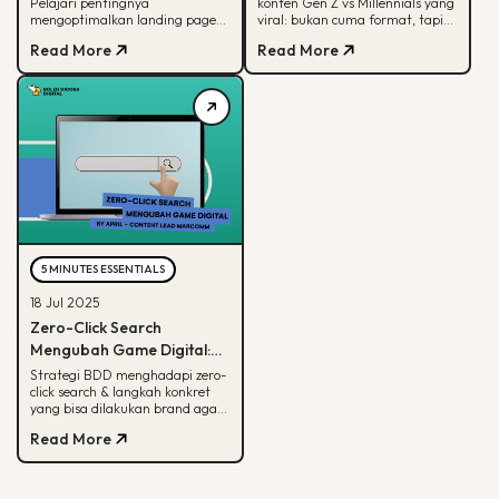
Pelajari pentingnya
konten Gen Z vs Millennials yang
Page dalam Digital
Konten
mengoptimalkan landing page
viral: bukan cuma format, tapi
Marketing
yang bisa hasilkan konversi
soal paham audience behaviour
Read More
Read More
maksimal
5 MINUTES ESSENTIALS
18 Jul 2025
Zero-Click Search
Mengubah Game Digital:
Begini Strategi BDD & Apa
Strategi BDD menghadapi zero-
click search & langkah konkret
yang Bisa Dilakukan Brand
yang bisa dilakukan brand agar
tetap terlihat di hasil pencarian
Read More
Google