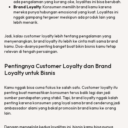
ada pengalaman yang kurang oke, loyalitas ini bisa berubah.
Brand Loyalty
: Konsumen memilih
brand
kamu karena
mereka punya hubungan emosional yang kuat. Loyalitas ini
nggak gampang tergeser meskipun ada produk lain yang
lebih menarik.
Jadi, kalau
customer loyalty
lebih tentang pengalaman yang
menyenangkan,
brand loyalty
itu lebih ke cinta mati sama
brand
kamu. Dua-duanya penting banget buat bikin bisnis kamu tetap
relevan di tengah persaingan.
Pentingnya
Customer Loyalty
dan
Brand
Loyalty
untuk Bisnis
Kamu nggak bisa cuma fokus ke salah satu.
Customer loyalty
itu
penting buat memastikan konsumen terus balik lagi dan jadi
sumber pendapatan yang stabil. Tapi,
brand loyalty
nggak kalah
penting karena konsumen yang loyal sama
brand
cenderung jadi
ambassador
alami yang bakal promosiin
brand
kamu ke orang
lain.
Dengan mengelola kedua loyalitas ini, bisnis kamu bisa punya