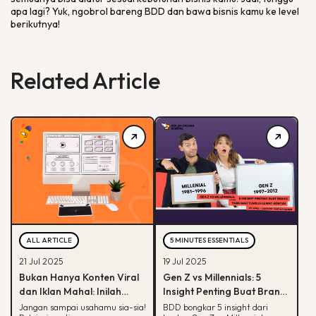
apa lagi? Yuk, ngobrol bareng BDD dan bawa bisnis kamu ke level
berikutnya!
Related Article
ALL ARTICLE
5 MINUTES ESSENTIALS
21 Jul 2025
19 Jul 2025
Bukan Hanya Konten Viral
Gen Z vs Millennials: 5
dan Iklan Mahal: Inilah
Insight Penting Buat Brand
Peran Krusial Landing
yang Mau Tumbuh Lewat
Jangan sampai usahamu sia-sia!
BDD bongkar 5 insight dari