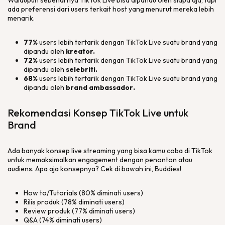
Walaupun sebenarnya TikTok Live bisa dipandu oleh siapa aja, tapi
ada preferensi dari
users
terkait host yang menurut mereka lebih
menarik.
77%
users
lebih tertarik dengan TikTok Live suatu
brand
yang
dipandu oleh
kreator.
72%
users
lebih tertarik dengan TikTok Live suatu
brand
yang
dipandu oleh
selebriti.
68%
users
lebih tertarik dengan TikTok Live suatu
brand
yang
dipandu oleh
brand ambassador
.
Rekomendasi Konsep TikTok Live untuk
Brand
Ada banyak konsep
live streaming
yang bisa kamu coba di TikTok
untuk memaksimalkan
engagement
dengan penonton atau
audiens. Apa aja konsepnya? Cek di bawah ini,
Buddies
!
How to
/
Tutorials
(80% diminati users)
Rilis produk (78% diminati users)
Review
produk (77% diminati users)
Q&A (74% diminati users)