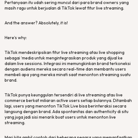
Pertanyaan itu udah sering muncul dari para
brand owners
yang
masih ragu untuk berjualan di TikTok lewat fitur
live streaming
.
And the answer? Absolutely, it is!
Here’s why:
TikTok mendeskripsikan fitur
live streaming
atau
live shopping
sebagai ‘media untuk mengintegrasikan produk yang dijual ke
dalam
live sessions
. Integrasi ini memungkinkan
brand
terkoneksi
dengan audiens mereka secara
real-time
dan membantu
users
membeli apa yang mereka minati saat menonton
streaming
suatu
brand
.
TikTok punya keunggulan tersendiri di
live streaming
atau
live
commerce
berkat miliaran
active users
setiap bulannya. Ditambah
lagi,
users
yang menonton TikTok Live bisa berinteraksi secara
langsung dengan
brand
. Ada spontanitas dan
authenticity
di situ
yang juga jadi sisi menarik buat
users
untuk menonton
live
streaming.
Mari kita ambil contoh dari beberapa negara yang memanfaatkan