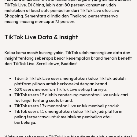
TikTok Live. Di China, lebih dari 80 persen konsumen udah
melakukan
at least
satu pembelian dari TikTok Live atau Live
Shopping. Sementara di India dan Thailand, persentasenya
masing-masing mencapai 73 persen.
TikTok Live Data & Insight
Kalau kamu masih kurang yakin, TikTok udah merangkum data dan
insight
tentang seberapa besar kesempatan
brand
meraih
benefit
dari TikTok Live.
Scroll down, Buddies!
1 dari 3 TikTok Live
users
mengatakan kalau TikTok adalah
platform
pilihan untuk berkoneksi dengan
brand
.
62%
users
menonton TikTok Live setiap harinya.
TikTok
users
1.5x lebih cenderung menonton Live untuk cari
tau lanjut tentang suatu
brand
.
TikTok
users
1.7x menonton Live untuk membeli produk.
TikTok
users
1.5x mengatakan kalau TikTok jadi
platform
paling terpercaya untuk melakukan pembelian atau
berbelanja.