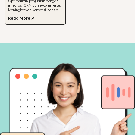
commerce
Optimalkan penjualan dengan
integrasi CRM dan e-commerce.
Meningkatkan konversi leads dan
strategi pemasaran lebih
Read More
terarah