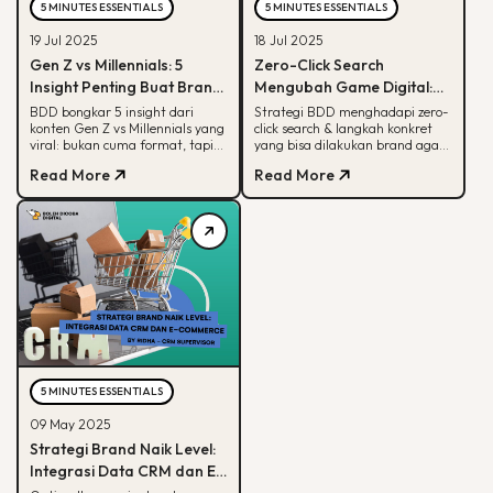
5 MINUTES ESSENTIALS
5 MINUTES ESSENTIALS
19 Jul 2025
18 Jul 2025
Gen Z vs Millennials: 5
Zero-Click Search
Insight Penting Buat Brand
Mengubah Game Digital:
yang Mau Tumbuh Lewat
Begini Strategi BDD & Apa
BDD bongkar 5 insight dari
Strategi BDD menghadapi zero-
konten Gen Z vs Millennials yang
click search & langkah konkret
Konten
yang Bisa Dilakukan Brand
viral: bukan cuma format, tapi
yang bisa dilakukan brand agar
soal paham audience behaviour
tetap terlihat di hasil pencarian
Read More
Read More
Google
5 MINUTES ESSENTIALS
09 May 2025
Strategi Brand Naik Level:
Integrasi Data CRM dan E-