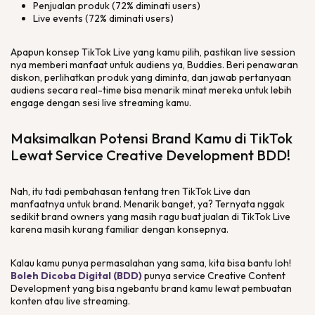
Penjualan produk (72% diminati users)
Live events
(72% diminati users)
Apapun konsep TikTok Live yang kamu pilih, pastikan
live session
nya
memberi manfaat untuk audiens ya,
Buddies
. Beri penawaran
diskon, perlihatkan produk yang diminta, dan jawab pertanyaan
audiens secara
real-time
bisa menarik minat mereka untuk lebih
engage
dengan sesi
live streaming
kamu.
Maksimalkan Potensi
Brand
Kamu di TikTok
Lewat
Service Creative Development
BDD!
Nah, itu tadi pembahasan tentang tren TikTok Live dan
manfaatnya untuk
brand
. Menarik banget, ya? Ternyata nggak
sedikit
brand owners
yang masih ragu buat jualan di TikTok Live
karena masih kurang familiar dengan konsepnya.
Kalau kamu punya permasalahan yang sama, kita bisa bantu loh!
Boleh Dicoba Digital (BDD)
punya
service
Creative Content
Development yang bisa ngebantu brand kamu lewat pembuatan
konten atau
live streaming.