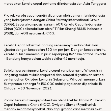
merupakan kereta cepat pertama di Indonesia dan Asia Tenggara.
Proyek kereta cepat sendiri dibangun oleh pemerintah Indonesia
yang bekerjasama dengan
China Railway International Group
(CRIG). Secara komposisi saham, 60% Kereta Cepat Indonesia-
China (KCIC) dikendalikan oleh PT Pilar Sinergi BUMN Indonesia
(PSBI), dan 40% nya dimiliki CRIG.
Kereta Cepat Jakarta-Bandung sebelumnya sudah dilakukan
ujicoba dengan kecepatan 350 km per jam. Dengan kecepatan itu,
kereta ini bisa menempuh jalur sepanjang 142,3 km antara Jakarta
– Bandung hanya dalam waktu sekitar 45 menit saja.
Setelah peresmiannya, kereta cepat yang bernama Whoosh ini
langsung sudah mulai beroperasi dan sempat digratiskan sampai
pertengahan Oktober kemarin. Sekarang, Whoosh menawarkan
tiket promo seharga Rp150.000 untuk perjalanan di periode 18
Oktober – 30 November 2023.
Promo tersebut sengaja diberikan oleh Direktur Utama PT Kereta
Cepat Indonesia China (KCIC), Dwiyana Slamet Riyadi untuk
menarik minat masyarakat. Nah, tapi gimana cara membeli tiket