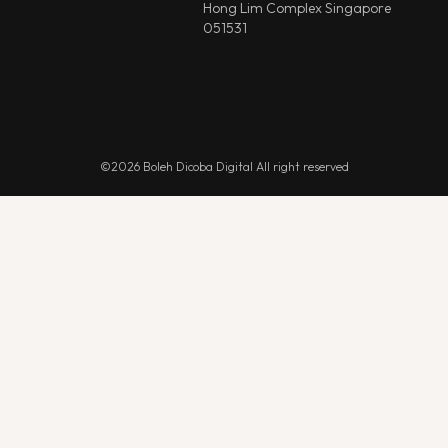
Hong Lim Complex Singapore
051531
©2026 Boleh Dicoba Digital All right reserved