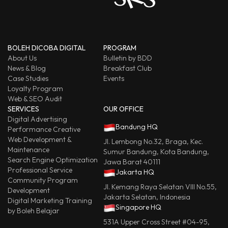
BOLEH DICOBA DIGITAL
PROGRAM
About Us
Bulletin by BDD
News & Blog
Breakfast Club
Case Studies
Events
Loyalty Program
Web & SEO Audit
SERVICES
OUR OFFICE
Digital Advertising
Bandung HQ
Performance Creative
Web Development &
Jl. Lembong No.32, Braga, Kec.
Maintenance
Sumur Bandung, Kota Bandung,
Search Engine Optimization
Jawa Barat 40111
Professional Service
Jakarta HQ
Community Program
Jl. Kemang Raya Selatan VIII No.55,
Development
Jakarta Selatan, Indonesia
Digital Marketing Training
Singapore HQ
by Boleh Belajar
531A Upper Cross Street #04-95,