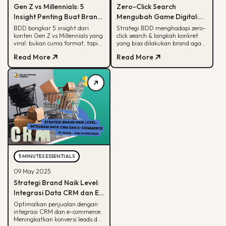
Gen Z vs Millennials: 5
Zero-Click Search
Insight Penting Buat Brand
Mengubah Game Digital:
yang Mau Tumbuh Lewat
Begini Strategi BDD & Apa
BDD bongkar 5 insight dari
Strategi BDD menghadapi zero-
konten Gen Z vs Millennials yang
click search & langkah konkret
Konten
yang Bisa Dilakukan Brand
viral: bukan cuma format, tapi
yang bisa dilakukan brand agar
soal paham audience behaviour
tetap terlihat di hasil pencarian
Read More
Read More
Google
5 MINUTES ESSENTIALS
09 May 2025
Strategi Brand Naik Level:
Integrasi Data CRM dan E-
commerce
Optimalkan penjualan dengan
integrasi CRM dan e-commerce.
Meningkatkan konversi leads dan