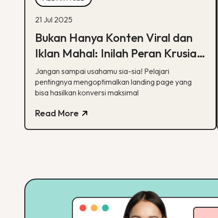
21 Jul 2025
Bukan Hanya Konten Viral dan
Iklan Mahal: Inilah Peran Krusial
Landing Page dalam Digital
Jangan sampai usahamu sia-sia! Pelajari
Marketing
pentingnya mengoptimalkan landing page yang
bisa hasilkan konversi maksimal
Read More