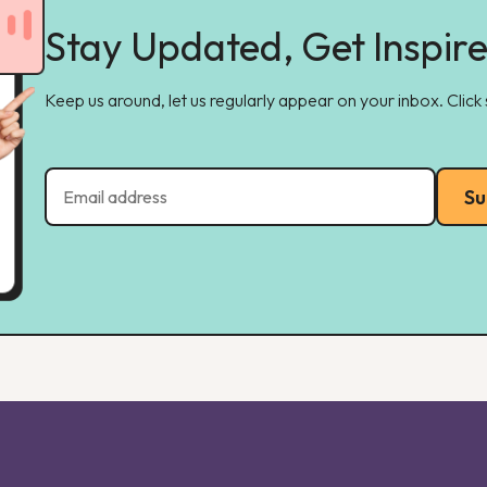
Stay Updated, Get Inspir
Keep us around, let us regularly appear on your inbox. Click
Su