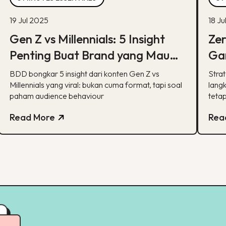
19 Jul 2025
18 J
Gen Z vs Millennials: 5 Insight
Ze
Penting Buat Brand yang Mau
Gam
Tumbuh Lewat Konten
BD
BDD bongkar 5 insight dari konten Gen Z vs
Stra
Millennials yang viral: bukan cuma format, tapi soal
Br
lang
paham audience behaviour
tetap
Read More
Rea