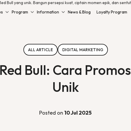
Red Bull yang unik. Bangun persepsi kuat, ciptain momen epik, dan sent
es
Program
Information
News & Blog
Loyalty Program
ALL ARTICLE
DIGITAL MARKETING
 Red Bull: Cara Promo
Unik
Posted on
10 Jul 2025