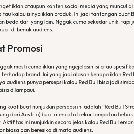
anget iklan ataupun konten social media yang muncul di
tau kalau isinya iklan produk. Ini jadi tantangan buat
an beda dari yang lain. Nggak cuma sekedar unik, tapi j
kuat di benak audiens.
at Promosi
ggak mesti cuma iklan yang ngejelasin isi atau spesifika
erhadap brand. Ini yang jadi alasan kenapa iklan Red B
a audiens punya persepsi kalau Red Bull bisa jadi simbo
bisa dilampaui.
ng kuat buat nunjukkin persepsi ini adalah “Red Bull Str
ng dari Austria) buat mencatat rekor lompatan bebas 
. Aktifitas ini nunjukkin secara jelas kalau Red Bull e
ar biasa dan beresiko di mata audiens.