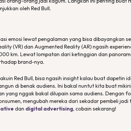
rasi orang-orang jadi kagum. Langkah ini penting buat
jukkan oleh Red Bull.
nsasi emosi lewat pengalaman yang bisa dibayangkan se
eality
(VR) dan
Augmented Reality
(AR) ngasih experie
.000 km. Lewat lompatan dari ketinggian dan panorama 
erhadap brand-nya.
kuin Red Bull, bisa ngasih insight kalau buat dapetin 
un di benak audiens. Ini bakal nuntut kita buat mikiri
an yang nggak bakal dilupain sama audiens. Dengan fo
nsumen, mengubah mereka dari sekadar pembeli jadi
ative
dan
digital advertising
, cobain sekarang!