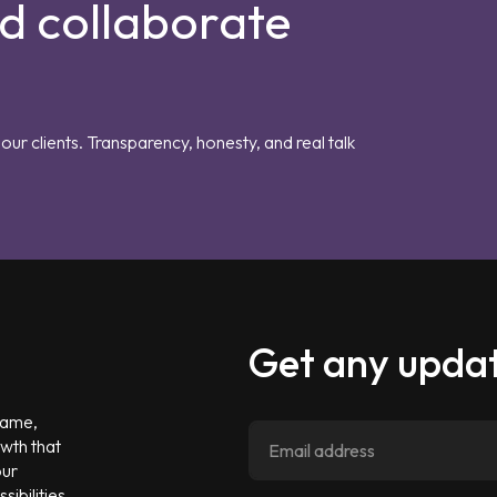
nd collaborate
our clients. Transparency, honesty, and real talk
Get any updat
 game,
owth that
our
ibilities.