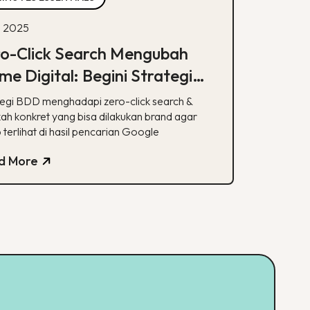
ul 2025
ro-Click Search Mengubah
e Digital: Begini Strategi
D & Apa yang Bisa Dilakukan
tegi BDD menghadapi zero-click search &
and
kah konkret yang bisa dilakukan brand agar
 terlihat di hasil pencarian Google
d More