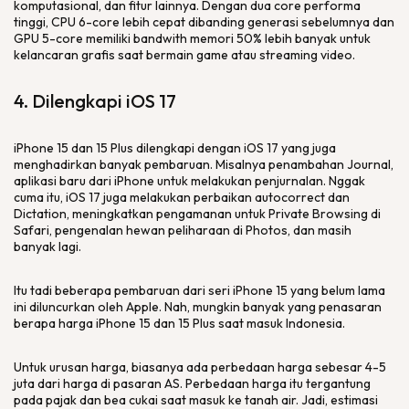
komputasional, dan fitur lainnya. Dengan dua
core
performa
tinggi, CPU 6-
core
lebih cepat dibanding generasi sebelumnya dan
GPU 5-
core
memiliki bandwith memori 50% lebih banyak untuk
kelancaran grafis saat bermain
game
atau
streaming video
.
4. Dilengkapi iOS 17
iPhone 15 dan 15 Plus dilengkapi dengan iOS 17 yang juga
menghadirkan banyak pembaruan. Misalnya penambahan Journal,
aplikasi baru dari iPhone untuk melakukan penjurnalan. Nggak
cuma itu, iOS 17 juga melakukan perbaikan
autocorrect
dan
Dictation
, meningkatkan pengamanan untuk
Private Browsing
di
Safari, pengenalan hewan peliharaan di
Photos
, dan masih
banyak lagi.
Itu tadi beberapa pembaruan dari seri iPhone 15 yang belum lama
ini diluncurkan oleh Apple. Nah, mungkin banyak yang penasaran
berapa harga iPhone 15 dan 15 Plus saat masuk Indonesia.
Untuk urusan harga, biasanya ada perbedaan harga sebesar 4-5
juta dari harga di pasaran AS. Perbedaan harga itu tergantung
pada pajak dan bea cukai saat masuk ke tanah air. Jadi, estimasi