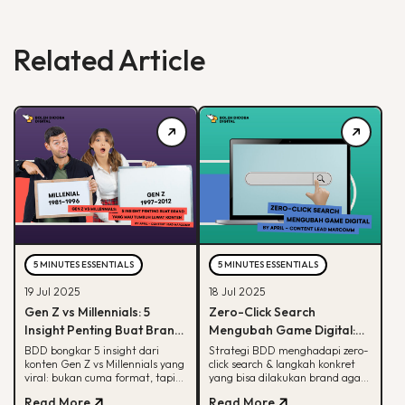
Related Article
5 MINUTES ESSENTIALS
5 MINUTES ESSENTIALS
19 Jul 2025
18 Jul 2025
Gen Z vs Millennials: 5
Zero-Click Search
Insight Penting Buat Brand
Mengubah Game Digital:
yang Mau Tumbuh Lewat
Begini Strategi BDD & Apa
BDD bongkar 5 insight dari
Strategi BDD menghadapi zero-
konten Gen Z vs Millennials yang
click search & langkah konkret
Konten
yang Bisa Dilakukan Brand
viral: bukan cuma format, tapi
yang bisa dilakukan brand agar
soal paham audience behaviour
tetap terlihat di hasil pencarian
Read More
Read More
Google