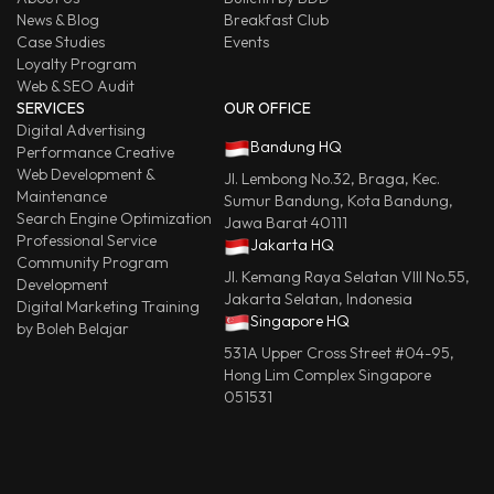
News & Blog
Breakfast Club
Case Studies
Events
Loyalty Program
Web & SEO Audit
SERVICES
OUR OFFICE
Digital Advertising
Bandung HQ
Performance Creative
Web Development &
Jl. Lembong No.32, Braga, Kec.
Maintenance
Sumur Bandung, Kota Bandung,
Search Engine Optimization
Jawa Barat 40111
Professional Service
Jakarta HQ
Community Program
Jl. Kemang Raya Selatan VIII No.55,
Development
Jakarta Selatan, Indonesia
Digital Marketing Training
Singapore HQ
by Boleh Belajar
531A Upper Cross Street #04-95,
Hong Lim Complex Singapore
051531