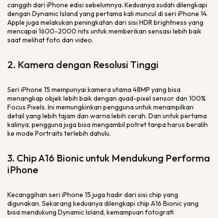
canggih dari iPhone edisi sebelumnya. Keduanya sudah dilengkapi
dengan Dynamic Island yang pertama kali muncul di seri iPhone 14.
Apple juga melakukan peningkatan dari sisi HDR
brightness
yang
mencapai 1600-2000
nits
untuk memberikan sensasi lebih baik
saat melihat foto dan video.
2. Kamera dengan Resolusi Tinggi
Seri iPhone 15 mempunyai kamera utama 48MP yang bisa
menangkap objek lebih baik dengan
quad-pixel
sensor dan 100%
Focus Pixels
. Ini memungkinkan pengguna untuk menampilkan
detail
yang lebih tajam dan warna lebih cerah. Dan untuk pertama
kalinya, pengguna juga bisa mengambil potret tanpa harus beralih
ke mode
Portraits
terlebih dahulu.
3.
Chip
A16
Bionic
untuk Mendukung Performa
iPhone
Kecanggihan seri iPhone 15 juga hadir dari sisi
chip
yang
digunakan. Sekarang keduanya dilengkapi
chip
A16
Bionic
yang
bisa mendukung Dynamic Island, kemampuan fotografi