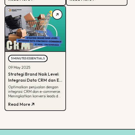
5 MINUTES ESSENTIALS
09 May 2025
Strategi Brand Naik Level:
Integrasi Data CRM dan E-
commerce
Optimalkan penjualan dengan
integrasi CRM dan e-commerce.
Meningkatkan konversi leads dan
strategi pemasaran lebih
Read More
terarah