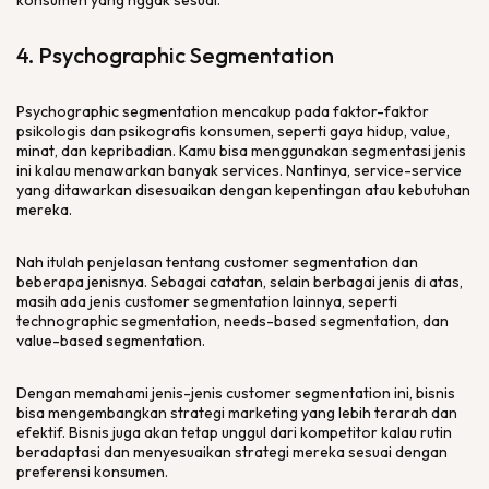
konsumen yang nggak sesuai.
4.
Psychographic Segmentation
Psychographic segmentation
mencakup pada faktor-faktor
psikologis dan psikografis konsumen, seperti gaya hidup,
value
,
minat, dan kepribadian. Kamu bisa menggunakan segmentasi jenis
ini kalau menawarkan banyak
services
. Nantinya,
service-service
yang ditawarkan disesuaikan dengan kepentingan atau kebutuhan
mereka.
Nah itulah penjelasan tentang
customer segmentation
dan
beberapa jenisnya. Sebagai catatan, selain berbagai jenis di atas,
masih ada jenis
customer segmentation
lainnya, seperti
technographic segmentation, needs-based segmentation,
dan
value-based segmentation
.
Dengan memahami jenis-jenis
customer segmentation
ini, bisnis
bisa mengembangkan strategi
marketing
yang lebih terarah dan
efektif. Bisnis juga akan tetap unggul dari kompetitor kalau rutin
beradaptasi dan menyesuaikan strategi mereka sesuai dengan
preferensi konsumen.