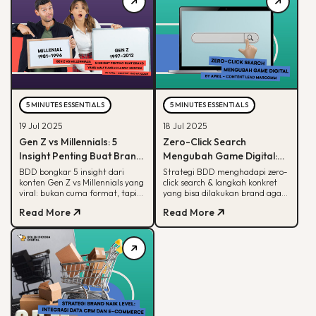
5 MINUTES ESSENTIALS
5 MINUTES ESSENTIALS
19 Jul 2025
18 Jul 2025
Gen Z vs Millennials: 5
Zero-Click Search
Insight Penting Buat Brand
Mengubah Game Digital:
yang Mau Tumbuh Lewat
Begini Strategi BDD & Apa
BDD bongkar 5 insight dari
Strategi BDD menghadapi zero-
konten Gen Z vs Millennials yang
click search & langkah konkret
Konten
yang Bisa Dilakukan Brand
viral: bukan cuma format, tapi
yang bisa dilakukan brand agar
soal paham audience behaviour
tetap terlihat di hasil pencarian
Read More
Read More
Google