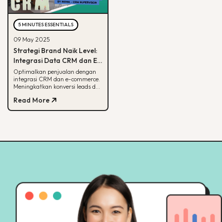
5 MINUTES ESSENTIALS
09 May 2025
Strategi Brand Naik Level:
Integrasi Data CRM dan E-
commerce
Optimalkan penjualan dengan
integrasi CRM dan e-commerce.
Meningkatkan konversi leads dan
strategi pemasaran lebih
Read More
terarah