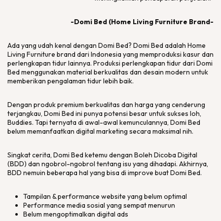
-Domi Bed (Home Living Furniture Brand-
Ada yang udah kenal dengan Domi Bed? Domi Bed adalah
Home
Living Furniture brand
dari Indonesia yang memproduksi kasur dan
perlengkapan tidur lainnya. Produksi perlengkapan tidur dari Domi
Bed menggunakan material berkualitas dan desain modern untuk
memberikan pengalaman tidur lebih baik.
Dengan produk premium berkualitas dan harga yang cenderung
terjangkau, Domi Bed ini punya potensi besar untuk sukses loh,
Buddies
. Tapi ternyata di awal-awal kemunculannya, Domi Bed
belum memanfaatkan
digital marketing
secara maksimal nih.
Singkat cerita, Domi Bed ketemu dengan Boleh Dicoba Digital
(BDD) dan ngobrol-ngobrol tentang isu yang dihadapi. Akhirnya,
BDD nemuin beberapa hal yang bisa di
improve
buat Domi Bed.
Tampilan &
performance website
yang belum optimal
Performance
media sosial yang sempat menurun
Belum mengoptimalkan
digital ads