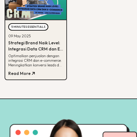
5 MINUTES ESSENTIALS
09 May 2025
Strategi Brand Naik Level:
Integrasi Data CRM dan E-
commerce
Optimalkan penjualan dengan
integrasi CRM dan e-commerce.
Meningkatkan konversi leads dan
strategi pemasaran lebih
Read More
terarah