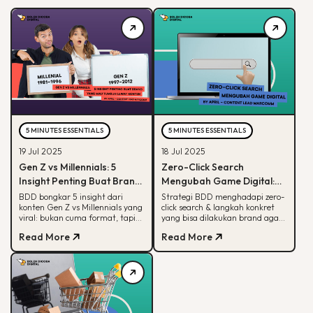
5 MINUTES ESSENTIALS
5 MINUTES ESSENTIALS
19 Jul 2025
18 Jul 2025
Gen Z vs Millennials: 5
Zero-Click Search
Insight Penting Buat Brand
Mengubah Game Digital:
yang Mau Tumbuh Lewat
Begini Strategi BDD & Apa
BDD bongkar 5 insight dari
Strategi BDD menghadapi zero-
konten Gen Z vs Millennials yang
click search & langkah konkret
Konten
yang Bisa Dilakukan Brand
viral: bukan cuma format, tapi
yang bisa dilakukan brand agar
soal paham audience behaviour
tetap terlihat di hasil pencarian
Read More
Read More
Google