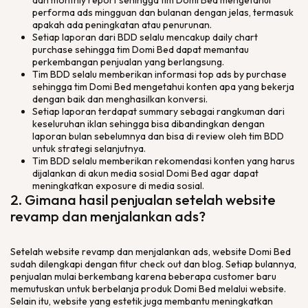
dan monthly report sehingga tim Domi Bed mengetahui
performa ads mingguan dan bulanan dengan jelas, termasuk
apakah ada peningkatan atau penurunan.
Setiap laporan dari BDD selalu mencakup daily chart
purchase sehingga tim Domi Bed dapat memantau
perkembangan penjualan yang berlangsung.
Tim BDD selalu memberikan informasi top ads by purchase
sehingga tim Domi Bed mengetahui konten apa yang bekerja
dengan baik dan menghasilkan konversi.
Setiap laporan terdapat summary sebagai rangkuman dari
keseluruhan iklan sehingga bisa dibandingkan dengan
laporan bulan sebelumnya dan bisa di review oleh tim BDD
untuk strategi selanjutnya.
Tim BDD selalu memberikan rekomendasi konten yang harus
dijalankan di akun media sosial Domi Bed agar dapat
meningkatkan exposure di media sosial.
2. Gimana hasil penjualan setelah
website
revamp
dan menjalankan
ads
?
Setelah website revamp dan menjalankan ads, website Domi Bed
sudah dilengkapi dengan fitur check out dan blog. Setiap bulannya,
penjualan mulai berkembang karena beberapa customer baru
memutuskan untuk berbelanja produk Domi Bed melalui website.
Selain itu, website yang estetik juga membantu meningkatkan