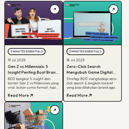
5 MINUTES ESSENTIALS
5 MINUTES ESSENTIALS
19 Jul 2025
18 Jul 2025
Gen Z vs Millennials: 5
Zero-Click Search
Insight Penting Buat Brand
Mengubah Game Digital:
yang Mau Tumbuh Lewat
Begini Strategi BDD & Apa
BDD bongkar 5 insight dari
Strategi BDD menghadapi zero-
konten Gen Z vs Millennials yang
click search & langkah konkret
Konten
yang Bisa Dilakukan Brand
viral: bukan cuma format, tapi
yang bisa dilakukan brand agar
soal paham audience behaviour
tetap terlihat di hasil pencarian
Read More
Read More
Google