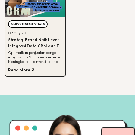
5 MINUTES ESSENTIALS
09 May 2025
Strategi Brand Naik Level:
Integrasi Data CRM dan E-
commerce
Optimalkan penjualan dengan
integrasi CRM dan e-commerce.
Meningkatkan konversi leads dan
strategi pemasaran lebih
Read More
terarah