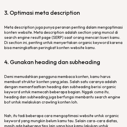
3. Optimasi
meta description
Meta description
juga punya peranan penting dalam mengoptimasi
konten
website
.
Meta description
adalah
section
yang muncul di
search engine result page
(SERP) saat orang mencari kueri kamu.
Di section ini, penting untuk menyertakan
organic keyword
karena
bisa meningkatkan peringkat konten
website
kamu.
4. Gunakan
heading
dan
subheading
Demi memudahkan pengguna membaca konten, kamu harus
membuat struktur konten yang jelas. Salah satu caranya adalah
dengan memanfaatkan
heading
dan
subheading
berisi
organic
keyword
untuk memecah beberapa bagian. Nggak cuma itu,
heading
dan
subheading
juga berfungsi membantu
search engine
bot
untuk melakukan
crawling
konten loh.
Nah, itu tadi beberapa cara mengoptimasi
website
untuk
organic
keyword
yang mungkin belum kamu tau. Selain cara-cara diatas,
masih ada beberapa tips lain yang bisa kamu lakukan untuk