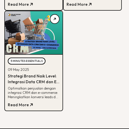
soal paham audience behaviour
tetap terlihat di hasil pencarian
Read More
Read More
Google
5 MINUTES ESSENTIALS
09 May 2025
Strategi Brand Naik Level:
Integrasi Data CRM dan E-
commerce
Optimalkan penjualan dengan
integrasi CRM dan e-commerce.
Meningkatkan konversi leads dan
strategi pemasaran lebih
Read More
terarah