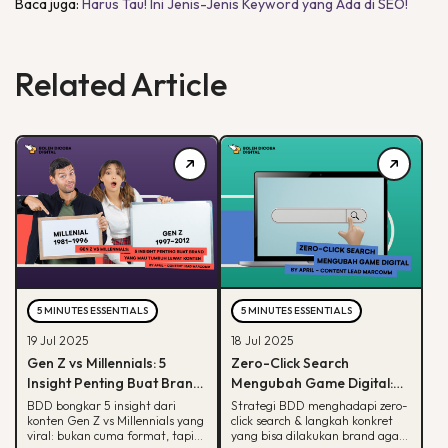
Baca juga:
Harus Tau! Ini Jenis-Jenis Keyword yang Ada di SEO!
Related Article
5 MINUTES ESSENTIALS
5 MINUTES ESSENTIALS
19 Jul 2025
18 Jul 2025
Gen Z vs Millennials: 5
Zero-Click Search
Insight Penting Buat Brand
Mengubah Game Digital:
yang Mau Tumbuh Lewat
Begini Strategi BDD & Apa
BDD bongkar 5 insight dari
Strategi BDD menghadapi zero-
konten Gen Z vs Millennials yang
click search & langkah konkret
Konten
yang Bisa Dilakukan Brand
viral: bukan cuma format, tapi
yang bisa dilakukan brand agar