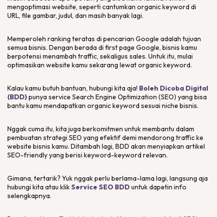
mengoptimasi
website
, seperti cantumkan organic keyword di
URL, file gambar, judul, dan masih banyak lagi.
Memperoleh
ranking
teratas di pencarian Google adalah tujuan
semua bisnis. Dengan berada di
first page
Google, bisnis kamu
berpotensi menambah
traffic
, sekaligus
sales
. Untuk itu, mulai
optimasikan
website
kamu sekarang lewat
organic keyword
.
Kalau kamu butuh bantuan, hubungi kita aja!
Boleh Dicoba Digital
(BDD)
punya service
Search Engine Optimization
(SEO) yang bisa
bantu kamu mendapatkan
organic keyword
sesuai
niche
bisnis.
Nggak cuma itu, kita juga berkomitmen untuk membantu dalam
pembuatan strategi SEO yang efektif demi mendorong
traffic
ke
website
bisnis kamu. Ditambah lagi, BDD akan menyiapkan artikel
SEO-friendly
yang berisi
keyword-keyword
relevan.
Gimana, tertarik? Yuk nggak perlu berlama-lama lagi, langsung aja
hubungi kita atau klik
Service SEO BDD
untuk dapetin info
selengkapnya.