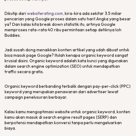
Dikutip dari
websiterating.com,
kira-kira ada sekitar 3.5 miliar
pencarian yang Google proses dalam satu hari! Angka yang besar
ya? Dan kalau kita
break down
statistik itu, artinya Google
memproses rata-rata 40 ribu permintaan setiap detiknya loh
Buddies.
Jadi susah dong menaikkan konten artikel yang udah dibuat untuk
bisa masuk page Google? Itulah kenapa
organic keyword
sangat
krusial disini.
Organic keyword
adalah kata kunci yang digunakan
dalam
search engine optimization
(SEO) untuk mendapatkan
traffic secara gratis.
Organic keyword berbanding terbalik dengan
pay-per-click
(PPC)
keyword
yang merupakan penawaran dari
advertiser
lewat
campaign
penelusuran berbayar.
Kalau kamu mengoptimasi
website
untuk
organic keyword
, konten
kamu akan masuk di
search engine result pages
(SERP) dan
berpotensi mendapatkan konversi tanpa perlu mengeluarkan
biaya.