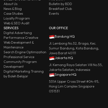
About Us
Bulletin by BDD
News & Blog
Breakfast Club
Case Studies
Events
Loyalty Program
Web & SEO Audit
SERVICES
OUR OFFICE
Digital Advertising
Bandung HQ
Performance Creative
Web Development &
Jl. Lembong No.32, Braga, Kec.
Maintenance
Sumur Bandung, Kota Bandung,
Search Engine Optimization
Jawa Barat 40111
Professional Service
Jakarta HQ
Community Program
Jl. Kemang Raya Selatan VIII No.55,
Development
Jakarta Selatan, Indonesia
Digital Marketing Training
Singapore HQ
by Boleh Belajar
531A Upper Cross Street #04-95,
Hong Lim Complex Singapore
051531