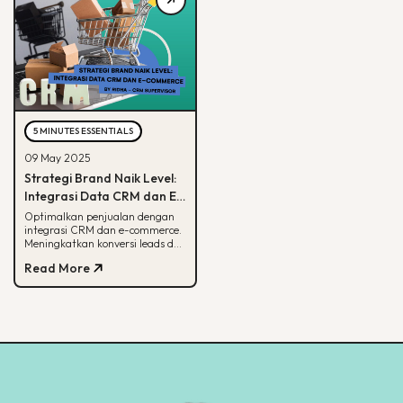
5 MINUTES ESSENTIALS
09 May 2025
Strategi Brand Naik Level:
Integrasi Data CRM dan E-
commerce
Optimalkan penjualan dengan
integrasi CRM dan e-commerce.
Meningkatkan konversi leads dan
strategi pemasaran lebih
Read More
terarah