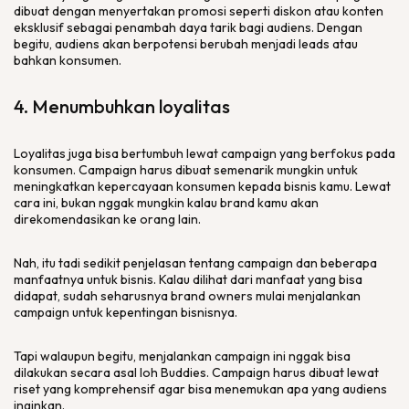
dibuat dengan menyertakan promosi seperti diskon atau konten
eksklusif sebagai penambah daya tarik bagi audiens. Dengan
begitu, audiens akan berpotensi berubah menjadi
leads
atau
bahkan konsumen.
4. Menumbuhkan loyalitas
Loyalitas juga bisa bertumbuh lewat
campaign
yang berfokus pada
konsumen.
Campaign
harus dibuat semenarik mungkin untuk
meningkatkan kepercayaan konsumen kepada bisnis kamu. Lewat
cara ini, bukan nggak mungkin kalau
brand
kamu akan
direkomendasikan ke orang lain.
Nah, itu tadi sedikit penjelasan tentang
campaign
dan beberapa
manfaatnya untuk bisnis. Kalau dilihat dari manfaat yang bisa
didapat, sudah seharusnya
brand owners
mulai menjalankan
campaign
untuk kepentingan bisnisnya.
Tapi walaupun begitu, menjalankan
campaign
ini nggak bisa
dilakukan secara asal loh Buddies.
Campaign
harus dibuat lewat
riset yang komprehensif agar bisa menemukan apa yang audiens
inginkan.