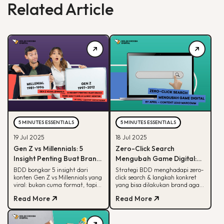
Related Article
5 MINUTES ESSENTIALS
5 MINUTES ESSENTIALS
19 Jul 2025
18 Jul 2025
Gen Z vs Millennials: 5
Zero-Click Search
Insight Penting Buat Brand
Mengubah Game Digital:
yang Mau Tumbuh Lewat
Begini Strategi BDD & Apa
BDD bongkar 5 insight dari
Strategi BDD menghadapi zero-
konten Gen Z vs Millennials yang
click search & langkah konkret
Konten
yang Bisa Dilakukan Brand
viral: bukan cuma format, tapi
yang bisa dilakukan brand agar
soal paham audience behaviour
tetap terlihat di hasil pencarian
Read More
Read More
Google