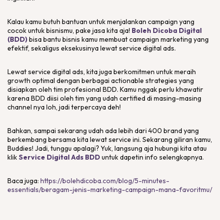
Kalau kamu butuh bantuan untuk menjalankan
campaign
yang
cocok untuk bisnismu, pake jasa kita aja!
Boleh Dicoba Digital
(BDD)
bisa bantu bisnis kamu membuat
campaign marketing
yang
efektif, sekaligus eksekusinya lewat
service digital ads
.
Lewat
service digital ads
, kita juga berkomitmen untuk meraih
growth
optimal dengan berbagai
actionable strategies
yang
disiapkan oleh tim profesional BDD. Kamu nggak perlu khawatir
karena BDD diisi oleh tim yang udah
certified
di masing-masing
channel
nya loh, jadi terpercaya deh!
Bahkan, sampai sekarang udah ada lebih dari 400
brand
yang
berkembang bersama kita lewat
service
ini. Sekarang giliran kamu,
Buddies! Jadi, tunggu apalagi? Yuk, langsung aja hubungi kita atau
klik
Service Digital Ads BDD
untuk dapetin info selengkapnya.
Baca juga:
https://bolehdicoba.com/blog/5-minutes-
essentials/beragam-jenis-marketing-campaign-mana-favoritmu/