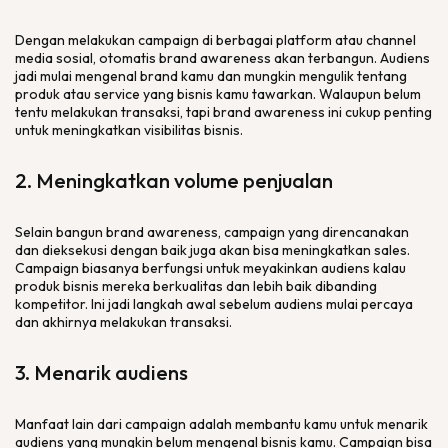
Dengan melakukan
campaign
di berbagai
platform
atau
channel
media sosial, otomatis
brand awareness
akan terbangun. Audiens
jadi mulai mengenal
brand
kamu dan mungkin mengulik tentang
produk atau
service
yang bisnis kamu tawarkan. Walaupun belum
tentu melakukan transaksi, tapi
brand awareness
ini cukup penting
untuk meningkatkan visibilitas bisnis.
2. Meningkatkan volume penjualan
Selain bangun
brand awareness
,
campaign
yang direncanakan
dan dieksekusi dengan baik juga akan bisa meningkatkan
sales
.
Campaign
biasanya berfungsi untuk meyakinkan audiens kalau
produk bisnis mereka berkualitas dan lebih baik dibanding
kompetitor. Ini jadi langkah awal sebelum audiens mulai percaya
dan akhirnya melakukan transaksi.
3. Menarik audiens
Manfaat lain dari
campaign
adalah membantu kamu untuk menarik
audiens yang mungkin belum mengenal bisnis kamu.
Campaign
bisa