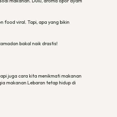
 soal makanan. Dulu, aroma opor ayam
on food
viral. Tapi, apa yang bikin
amadan bakal naik drastis!
api juga cara kita menikmati makanan
lgia makanan Lebaran tetap hidup di