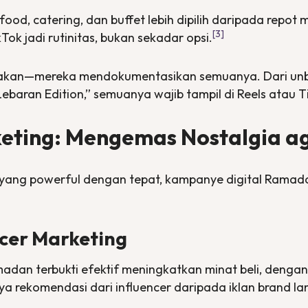
food, catering,
dan
buffet
lebih dipilih daripada repot
[3]
k jadi rutinitas, bukan sekadar opsi.
makan—mereka mendokumentasikan semuanya. Dari
un
 Lebaran Edition,” semuanya wajib tampil di Reels atau T
keting
: Mengemas Nostalgia a
 yang
powerful
dengan tepat, kampanye digital Ramada
encer Marketing
adan terbukti efektif meningkatkan minat beli, dengan 
aya rekomendasi dari
influencer
daripada iklan
brand
la