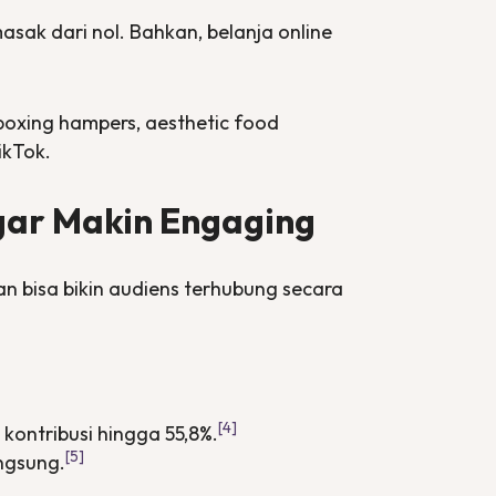
 masak dari nol. Bahkan, belanja
online
boxing hampers, aesthetic food
ikTok.
gar Makin
Engaging
n bisa bikin audiens terhubung secara
[4]
kontribusi hingga 55,8%.
[5]
ngsung.