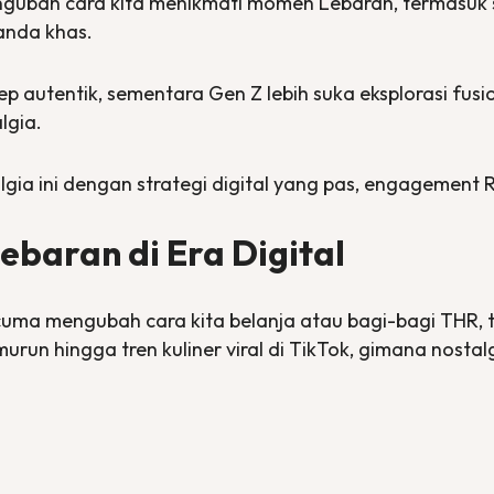
engubah cara kita menikmati momen Lebaran, termasuk
nanda khas.
sep autentik, sementara Gen Z lebih suka eksplorasi
fusi
lgia.
ia ini dengan strategi digital yang pas,
engagement
R
baran di Era Digital
uma mengubah cara kita belanja atau bagi-bagi THR, t
urun hingga tren kuliner viral di TikTok, gimana nosta