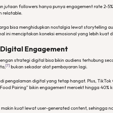
n jutaan
followers
hanya punya
engagement rate
2-5%
ih
relatable.
rga bisa menghidupkan nostalgia lewat
storytelling
au
al ini menciptakan koneksi emosional yang lebih kuat 
& Digital Engagement
gan strategi digital bisa bikin audiens terhubung sec
[7]
ta,
bukan sekadar alat pembayaran lagi.
adi pengalaman digital yang tetap hangat. Plus, TikTo
ood Pairing” bikin
engagement
meroekt hingga 40% k
s makin kuat lewat
user-generated content,
sehingga no