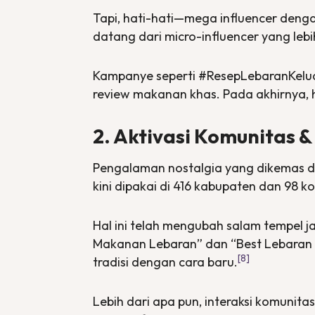
Tapi, hati-hati—mega
influencer
denga
datang dari
micro-influencer
yang leb
Kampanye seperti #ResepLebaranKelua
review
makanan khas. Pada akhirnya, h
2. Aktivasi Komunitas 
Pengalaman nostalgia yang dikemas den
kini dipakai di 416 kabupaten dan 98 ko
Hal ini telah mengubah salam tempel j
Makanan Lebaran” dan “Best Lebaran F
[8]
tradisi dengan cara baru.
Lebih dari apa pun, interaksi komunita