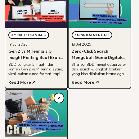
5 MINUTES ESSENTIALS
5 MINUTES ESSENTIALS
19 Jul 2025
18 Jul 2025
Gen Z vs Millennials: 5
Zero-Click Search
Insight Penting Buat Brand
Mengubah Game Digital:
yang Mau Tumbuh Lewat
Begini Strategi BDD & Apa
BDD bongkar 5 insight dari
Strategi BDD menghadapi zero-
konten Gen Z vs Millennials yang
click search & langkah konkret
Konten
yang Bisa Dilakukan Brand
viral: bukan cuma format, tapi
yang bisa dilakukan brand agar
soal paham audience behaviour
tetap terlihat di hasil pencarian
Read More
Read More
Google