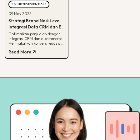
5 MINUTES ESSENTIALS
09 May 2025
Strategi Brand Naik Level:
Integrasi Data CRM dan E-
commerce
Optimalkan penjualan dengan
integrasi CRM dan e-commerce.
Meningkatkan konversi leads dan
strategi pemasaran lebih
Read More
terarah