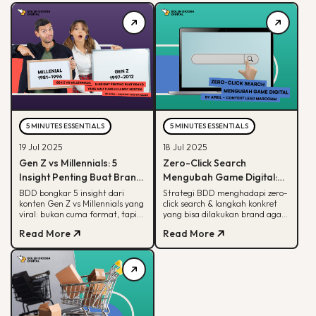
5 MINUTES ESSENTIALS
5 MINUTES ESSENTIALS
19 Jul 2025
18 Jul 2025
Gen Z vs Millennials: 5
Zero-Click Search
Insight Penting Buat Brand
Mengubah Game Digital:
yang Mau Tumbuh Lewat
Begini Strategi BDD & Apa
BDD bongkar 5 insight dari
Strategi BDD menghadapi zero-
konten Gen Z vs Millennials yang
click search & langkah konkret
Konten
yang Bisa Dilakukan Brand
viral: bukan cuma format, tapi
yang bisa dilakukan brand agar
soal paham audience behaviour
tetap terlihat di hasil pencarian
Read More
Read More
Google