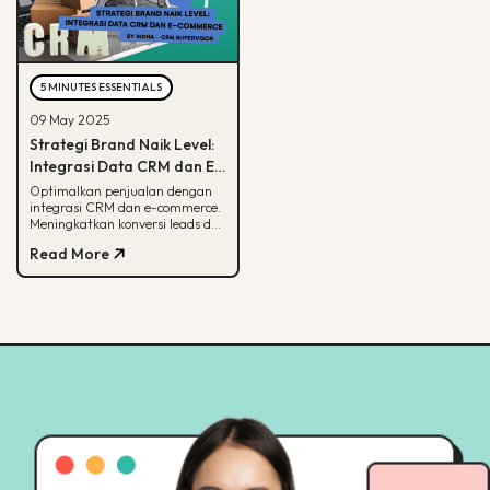
5 MINUTES ESSENTIALS
09 May 2025
Strategi Brand Naik Level:
Integrasi Data CRM dan E-
commerce
Optimalkan penjualan dengan
integrasi CRM dan e-commerce.
Meningkatkan konversi leads dan
strategi pemasaran lebih
Read More
terarah