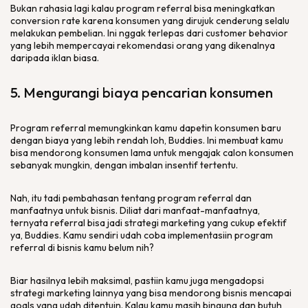
Bukan rahasia lagi kalau program
referral
bisa meningkatkan
conversion rate
karena konsumen yang dirujuk cenderung selalu
melakukan pembelian. Ini nggak terlepas dari
customer behavior
yang lebih mempercayai rekomendasi orang yang dikenalnya
daripada iklan biasa.
5. Mengurangi biaya pencarian konsumen
Program
referral
memungkinkan kamu dapetin konsumen baru
dengan biaya yang lebih rendah loh,
Buddies
. Ini membuat kamu
bisa mendorong konsumen lama untuk mengajak calon konsumen
sebanyak mungkin, dengan imbalan insentif tertentu.
Nah, itu tadi pembahasan tentang program
referral
dan
manfaatnya untuk bisnis. Diliat dari manfaat-manfaatnya,
ternyata
referral
bisa jadi strategi
marketing
yang cukup efektif
ya,
Buddies
. Kamu sendiri udah coba implementasiin program
referral
di bisnis kamu belum nih?
Biar hasilnya lebih maksimal, pastiin kamu juga mengadopsi
strategi
marketing
lainnya yang bisa mendorong bisnis mencapai
goals
yang udah ditentuin. Kalau kamu masih bingung dan butuh