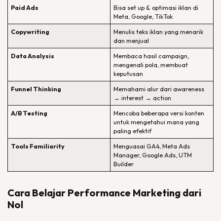
Paid Ads
Bisa set up & optimasi iklan di
Meta, Google, TikTok
Copywriting
Menulis teks iklan yang menarik
dan menjual
Data Analysis
Membaca hasil campaign,
mengenali pola, membuat
keputusan
Funnel Thinking
Memahami alur dari awareness
→ interest → action
A/B Testing
Mencoba beberapa versi konten
untuk mengetahui mana yang
paling efektif
Tools Familiarity
Menguasai GA4, Meta Ads
Manager, Google Ads, UTM
Builder
Cara Belajar Performance Marketing dari
Nol