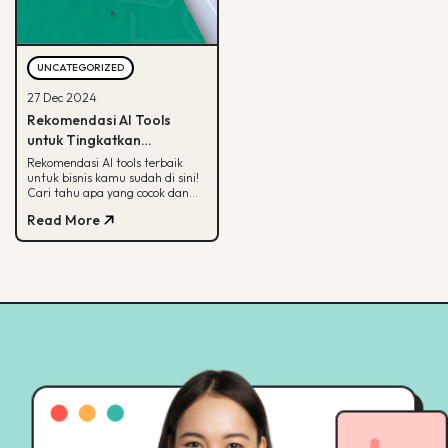
UNCATEGORIZED
27 Dec 2024
Rekomendasi AI Tools
untuk Tingkatkan
Produktivitas Bisnis, Catat!
Rekomendasi AI tools terbaik
untuk bisnis kamu sudah di sini!
Cari tahu apa yang cocok dan
konsultasi dengan BDD
Read More
sekarang.