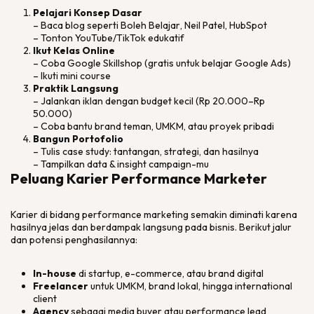
Pelajari Konsep Dasar
– Baca blog seperti
Boleh Belajar
, Neil Patel, HubSpot
– Tonton YouTube/TikTok edukatif
Ikut Kelas Online
– Coba Google Skillshop (gratis untuk belajar Google Ads)
– Ikuti mini course
Praktik Langsung
– Jalankan iklan dengan budget kecil (Rp 20.000–Rp
50.000)
– Coba bantu brand teman, UMKM, atau proyek pribadi
Bangun Portofolio
– Tulis case study: tantangan, strategi, dan hasilnya
– Tampilkan data & insight campaign-mu
Peluang Karier Performance Marketer
Karier di bidang performance marketing semakin diminati karena
hasilnya jelas dan berdampak langsung pada bisnis. Berikut jalur
dan potensi penghasilannya:
In-house
di startup, e-commerce, atau brand digital
Freelancer
untuk UMKM, brand lokal, hingga international
client
Agency
sebagai media buyer atau performance lead