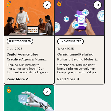
UNCATEGORIZED
UNCATEGORIZED
21 Jul 2025
18 Apr 2025
Digital Agency atau
Omnichannel Retailing:
Creative Agency: Mana
Rahasia Belanja Mulus &
yang Cocok untuk Strategi
Cuan di Era Digital
Bingung pilih jasa digital
Omnichannel retailing bantu
marketing yang tepat? Cari
brand ciptakan pengalaman
Pemasaran Anda?
tahu perbedaan digital agency
belanja yang smooth. Pelajari
dan creative agency untuk
bagaimana omnichannel bikin
Read More
Read More
strategi promosi bisnis Anda.
pelanggan nyaman dan loyal!