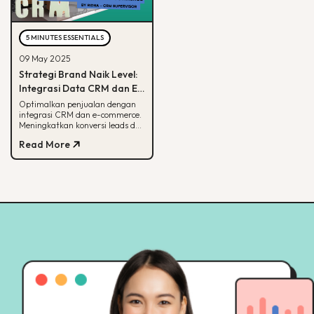
5 MINUTES ESSENTIALS
09 May 2025
Strategi Brand Naik Level:
Integrasi Data CRM dan E-
commerce
Optimalkan penjualan dengan
integrasi CRM dan e-commerce.
Meningkatkan konversi leads dan
strategi pemasaran lebih
Read More
terarah