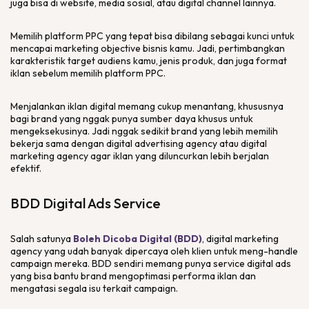
juga bisa di
website
, media sosial, atau
digital channel
lainnya.
Memilih platform PPC yang tepat bisa dibilang sebagai kunci untuk
mencapai
marketing objective
bisnis kamu. Jadi, pertimbangkan
karakteristik target audiens kamu, jenis produk, dan juga format
iklan sebelum memilih
platform
PPC.
Menjalankan iklan
digital
memang cukup menantang, khususnya
bagi
brand
yang nggak punya sumber daya khusus untuk
mengeksekusinya. Jadi nggak sedikit
brand
yang lebih memilih
bekerja sama dengan
digital advertising agency
atau
digital
marketing agency
agar iklan yang diluncurkan lebih berjalan
efektif.
BDD Digital Ads Service
Salah satunya
Boleh Dicoba Digital (BDD)
,
digital marketing
agency
yang udah banyak dipercaya oleh klien untuk meng-
handle
campaign
mereka. BDD sendiri memang punya
service digital ads
yang bisa bantu
brand
mengoptimasi performa iklan dan
mengatasi segala isu terkait
campaign
.