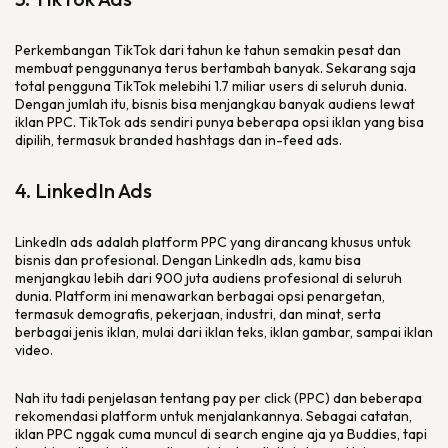
Perkembangan TikTok dari tahun ke tahun semakin pesat dan
membuat penggunanya terus bertambah banyak. Sekarang saja
total pengguna TikTok melebihi 1.7 miliar
users
di seluruh dunia.
Dengan jumlah itu, bisnis bisa menjangkau banyak audiens lewat
iklan PPC. TikTok
ads
sendiri punya beberapa opsi iklan yang bisa
dipilih, termasuk
branded hashtags
dan
in-feed ads
.
4. LinkedIn Ads
LinkedIn
ads
adalah
platform
PPC yang dirancang khusus untuk
bisnis dan profesional. Dengan LinkedIn
ads
, kamu bisa
menjangkau lebih dari 900 juta audiens profesional di seluruh
dunia.
Platform
ini menawarkan berbagai opsi penargetan,
termasuk demografis, pekerjaan, industri, dan minat, serta
berbagai jenis iklan, mulai dari iklan teks, iklan gambar, sampai iklan
video.
Nah itu tadi penjelasan tentang
pay per click
(PPC) dan beberapa
rekomendasi
platform
untuk menjalankannya. Sebagai catatan,
iklan PPC nggak cuma muncul di
search engine
aja ya Buddies, tapi