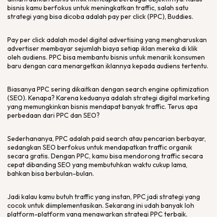
bisnis kamu berfokus untuk meningkatkan
traffic
, salah satu
strategi yang bisa dicoba adalah
pay per click
(PPC), Buddies.
Pay per click
adalah model
digital advertising
yang mengharuskan
advertiser
membayar sejumlah biaya setiap iklan mereka di klik
oleh audiens. PPC bisa membantu bisnis untuk menarik konsumen
baru dengan cara menargetkan iklannya kepada audiens tertentu.
Biasanya PPC sering dikaitkan dengan
search engine optimization
(SEO). Kenapa? Karena keduanya adalah strategi
digital marketing
yang memungkinkan bisnis mendapat banyak
traffic
. Terus apa
perbedaan dari PPC dan SEO?
Sederhananya, PPC adalah
paid search
atau pencarian berbayar,
sedangkan SEO berfokus untuk mendapatkan
traffic
organik
secara gratis. Dengan PPC, kamu bisa mendorong
traffic
secara
cepat dibanding SEO yang membutuhkan waktu cukup lama,
bahkan bisa berbulan-bulan.
Jadi kalau kamu butuh
traffic
yang instan, PPC jadi strategi yang
cocok untuk diimplementasikan. Sekarang ini udah banyak loh
platform-platform
yang menawarkan strategi PPC terbaik.