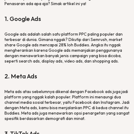
Penasaran ada apa aja? Simak artikel ini ya!
1. Google Ads
Google
ads
adalah salah satu platform PPC paling populer dan
terbesar di dunia. Gimana nggak? Dikutip dari Semrush,
market
share
Google
ads
mencapai 28% loh Buddies. Angka itu nggak
mengherankan karena Google
ads
memanjakan penggunanya
dengan menawarkan banyak jenis
campaign
yang bisa dicoba,
seperti
search ads, display ads, video ads,
dan
shopping ads
.
2. Meta Ads
Meta
ads
atau sebelumnya dikenal dengan Facebook
ads
juga jadi
platform yang nggak kalah populer.
Platform
ini menaungi dua
channel
media sosial terbesar, yaitu Facebook dan Instagram. Jadi
dengan Meta
ads
, kamu bisa menjalankan PPC di kedua
channel
itu
Buddies. Meta
ads
juga menawarkan opsi penargetan yang sangat
spesifik berdasarkan demografi dan minat.
3. TikTok Ads