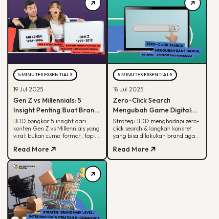
5 MINUTES ESSENTIALS
5 MINUTES ESSENTIALS
19 Jul 2025
18 Jul 2025
Gen Z vs Millennials: 5
Zero-Click Search
Insight Penting Buat Brand
Mengubah Game Digital:
yang Mau Tumbuh Lewat
Begini Strategi BDD & Apa
BDD bongkar 5 insight dari
Strategi BDD menghadapi zero-
konten Gen Z vs Millennials yang
click search & langkah konkret
Konten
yang Bisa Dilakukan Brand
viral: bukan cuma format, tapi
yang bisa dilakukan brand agar
soal paham audience behaviour
tetap terlihat di hasil pencarian
Read More
Read More
Google