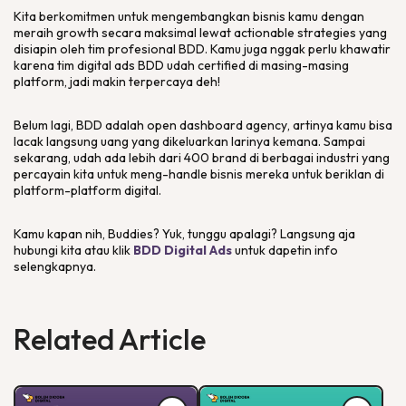
Kita berkomitmen untuk mengembangkan bisnis kamu dengan
meraih
growth
secara maksimal lewat
actionable strategies
yang
disiapin oleh tim profesional BDD. Kamu juga nggak perlu khawatir
karena tim
digital ads
BDD udah
certified
di masing-masing
platform
, jadi makin terpercaya deh!
Belum lagi, BDD adalah
open dashboard agency
, artinya kamu bisa
lacak langsung uang yang dikeluarkan larinya kemana. Sampai
sekarang, udah ada lebih dari 400
brand
di berbagai industri yang
percayain kita untuk meng-
handle
bisnis mereka untuk beriklan di
platform-platform
digital.
Kamu kapan nih, Buddies? Yuk, tunggu apalagi? Langsung aja
hubungi kita atau klik
BDD Digital Ads
untuk dapetin info
selengkapnya.
Related Article