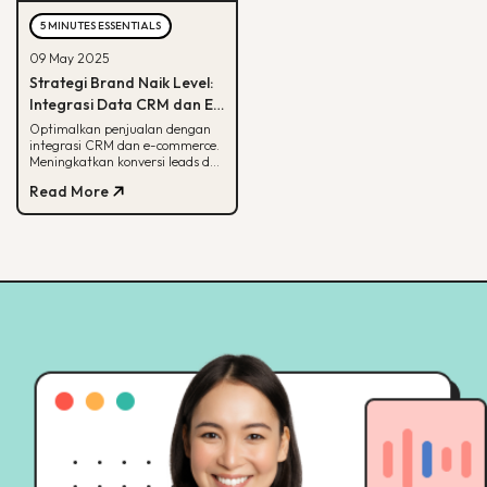
5 MINUTES ESSENTIALS
09 May 2025
Strategi Brand Naik Level:
Integrasi Data CRM dan E-
commerce
Optimalkan penjualan dengan
integrasi CRM dan e-commerce.
Meningkatkan konversi leads dan
strategi pemasaran lebih
Read More
terarah