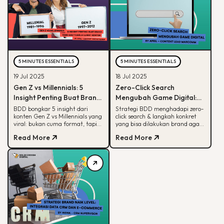
5 MINUTES ESSENTIALS
5 MINUTES ESSENTIALS
19 Jul 2025
18 Jul 2025
Gen Z vs Millennials: 5
Zero-Click Search
Insight Penting Buat Brand
Mengubah Game Digital:
yang Mau Tumbuh Lewat
Begini Strategi BDD & Apa
BDD bongkar 5 insight dari
Strategi BDD menghadapi zero-
konten Gen Z vs Millennials yang
click search & langkah konkret
Konten
yang Bisa Dilakukan Brand
viral: bukan cuma format, tapi
yang bisa dilakukan brand agar
soal paham audience behaviour
tetap terlihat di hasil pencarian
Read More
Read More
Google