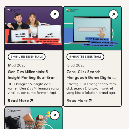
5 MINUTES ESSENTIALS
5 MINUTES ESSENTIALS
19 Jul 2025
18 Jul 2025
Gen Z vs Millennials: 5
Zero-Click Search
Insight Penting Buat Brand
Mengubah Game Digital:
yang Mau Tumbuh Lewat
Begini Strategi BDD & Apa
BDD bongkar 5 insight dari
Strategi BDD menghadapi zero-
konten Gen Z vs Millennials yang
click search & langkah konkret
Konten
yang Bisa Dilakukan Brand
viral: bukan cuma format, tapi
yang bisa dilakukan brand agar
soal paham audience behaviour
tetap terlihat di hasil pencarian
Read More
Read More
Google