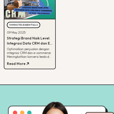
5 MINUTES ESSENTIALS
09 May 2025
Strategi Brand Naik Level:
Integrasi Data CRM dan E-
commerce
Optimalkan penjualan dengan
integrasi CRM dan e-commerce.
Meningkatkan konversi leads dan
strategi pemasaran lebih
Read More
terarah