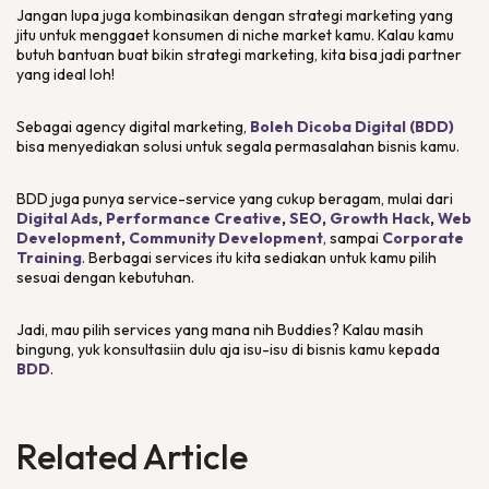
Jangan lupa juga kombinasikan dengan strategi
marketing
yang
jitu untuk menggaet konsumen di
niche market
kamu. Kalau kamu
butuh bantuan buat bikin strategi
marketing
, kita bisa jadi partner
yang ideal loh!
Sebagai
agency digital marketing
,
Boleh Dicoba Digital (BDD)
bisa menyediakan solusi untuk segala permasalahan bisnis kamu.
BDD juga punya
service-service
yang cukup beragam, mulai dari
Digital Ads
,
Performance Creative
,
SEO
,
Growth Hack
,
Web
Development
,
Community Development
, sampai
Corporate
Training
. Berbagai
services
itu kita sediakan untuk kamu pilih
sesuai dengan kebutuhan.
Jadi, mau pilih
services
yang mana nih Buddies? Kalau masih
bingung, yuk konsultasiin dulu aja isu-isu di bisnis kamu kepada
BDD
.
Related Article