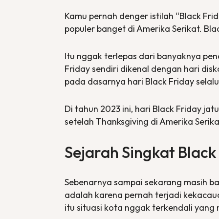
Kamu pernah denger istilah “Black Fri
populer banget di Amerika Serikat.
Bla
Itu nggak terlepas dari banyaknya pe
Friday
sendiri dikenal dengan hari dis
pada dasarnya hari
Black Friday
selal
Di tahun 2023 ini, hari
Black Friday
jat
setelah
Thanksgiving
di Amerika Serik
Sejarah Singkat Black
Sebenarnya sampai sekarang masih ban
adalah karena pernah terjadi kekacauan
itu situasi kota nggak terkendali yan