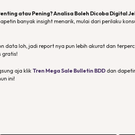
enting atau Pening? Analisa Boleh Dicoba Digital J
dapetin banyak
insight
menarik, mulai dari perilaku kons
on data
loh, jadi
report
nya pun lebih akurat dan terperca
 gratis!
gsung aja klik
Tren Mega Sale Bulletin BDD
dan dapeti
un ini!