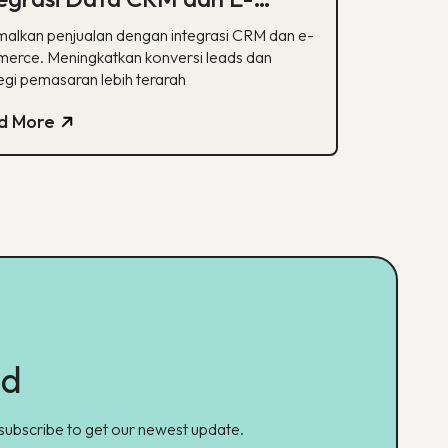
mmerce
malkan penjualan dengan integrasi CRM dan e-
erce. Meningkatkan konversi leads dan
egi pemasaran lebih terarah
d More
ed
 subscribe to get our newest update.