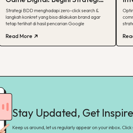
BDD & Apa yang Bisa Dilakukan
co
Strategi BDD menghadapi zero-click search &
Opti
Brand
langkah konkret yang bisa dilakukan brand agar
comm
tetap terlihat di hasil pencarian Google
strat
Read More
Rea
Stay Updated, Get Inspir
Keep us around, let us regularly appear on your inbox. Click