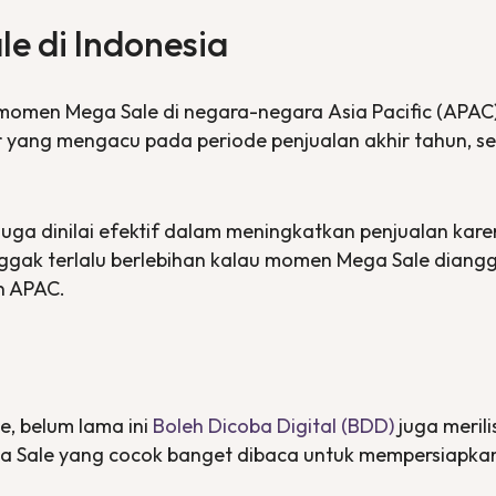
e di Indonesia
 momen
Mega Sale
di negara-negara
Asia Pacific
(APAC)
ar yang mengacu pada periode penjualan akhir tahun, s
juga dinilai efektif dalam meningkatkan penjualan ka
nggak terlalu berlebihan kalau momen
Mega Sale
diangg
n APAC.
le
, belum lama ini
Boleh Dicoba Digital (BDD)
juga merilis
a Sale
yang cocok banget dibaca untuk mempersiapkan