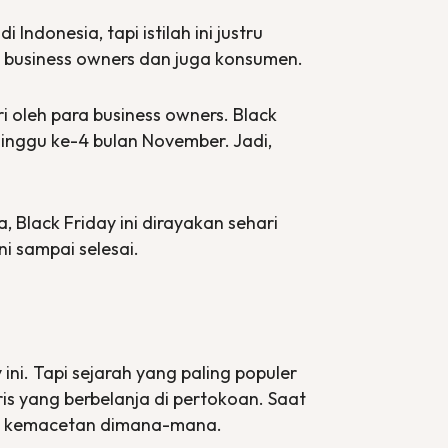
Indonesia, tapi istilah ini justru
i
business owners
dan juga konsumen.
i oleh para
business owners
.
Black
minggu ke-4 bulan November. Jadi,
a,
Black Friday
ini dirayakan sehari
ini sampai selesai.
y
ini. Tapi sejarah yang paling populer
is yang berbelanja di pertokoan. Saat
jadi kemacetan dimana-mana.