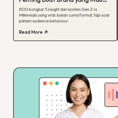
Tumbuh Lewat Konten
BDD bongkar 5 insight dari konten Gen Z vs
Millennials yang viral: bukan cuma format, tapi soal
paham audience behaviour
Read More