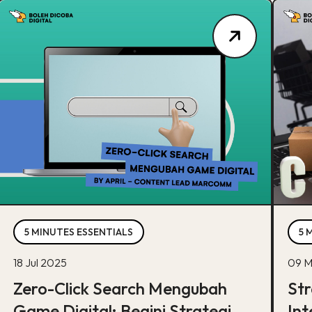
5 MINUTES ESSENTIALS
5 
18 Jul 2025
09 M
Zero-Click Search Mengubah
Str
Game Digital: Begini Strategi
Int