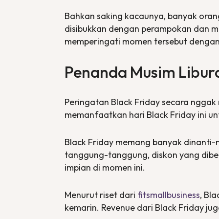
Bahkan saking kacaunya, banyak oran
disibukkan dengan perampokan dan memp
memperingati momen tersebut dengan 
Penanda Musim Libura
Peringatan
Black Friday
secara nggak 
memanfaatkan hari
Black Friday
ini u
Black Friday
memang banyak dinanti-n
tanggung-tanggung, diskon yang dibe
impian di momen ini.
Menurut riset dari
fitsmallbusiness
,
Bla
kemarin.
Revenue
dari
Black Friday
jug