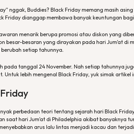
day” nggak, Buddies?
Black Friday
memang masih asing di 
ck Friday
dianggap membawa banyak keuntungan bag
nawaran menarik berupa promosi atau diskon yang diber
kon besar-besaran yang dirayakan pada hari Jum’at di 
u berubah setiap tahunnya.
uh pada tanggal 24 November. Nah setiap tahunnya jug
at. Untuk lebih mengenal
Black Friday
, yuk simak artikel 
 Friday
yak perbedaan teori tentang sejarah hari
Black Frida
 saat hari Jum’at di Philadelphia akibat banyaknya tur
g menyebabkan arus lalu lintas menjadi kacau dan ter