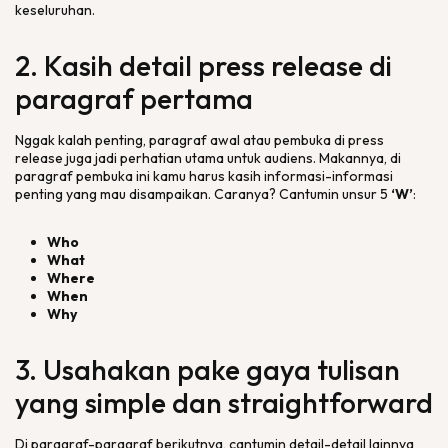
keseluruhan.
2. Kasih
detail press release
di
paragraf pertama
Nggak kalah penting, paragraf awal atau pembuka di
press
release
juga jadi perhatian utama untuk audiens. Makannya, di
paragraf pembuka ini kamu harus kasih informasi-informasi
penting yang mau disampaikan. Caranya? Cantumin unsur 5
‘W’
:
Who
What
Where
When
Why
3. Usahakan pake gaya tulisan
yang
simple
dan
straightforward
Di paragraf-paragraf berikutnya, cantumin
detail-detail
lainnya