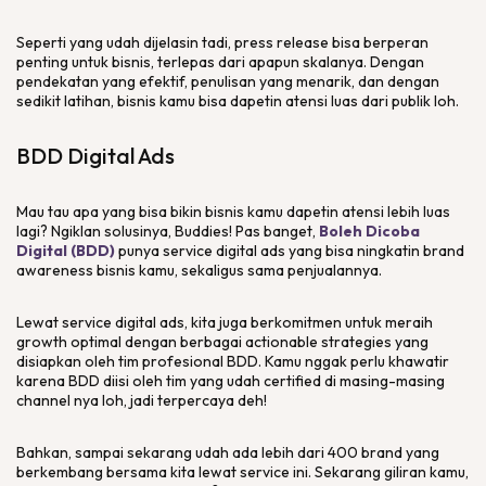
Seperti yang udah dijelasin tadi,
press release
bisa berperan
penting untuk bisnis, terlepas dari apapun skalanya. Dengan
pendekatan yang efektif, penulisan yang menarik, dan dengan
sedikit latihan, bisnis kamu bisa dapetin atensi luas dari publik loh.
BDD
Digital Ads
Mau tau apa yang bisa bikin bisnis kamu dapetin atensi lebih luas
lagi? Ngiklan solusinya,
Buddies
! Pas banget,
Boleh Dicoba
Digital (BDD)
punya
service digital ads
yang bisa ningkatin
brand
awareness
bisnis kamu, sekaligus sama penjualannya.
Lewat
service digital ads
, kita juga berkomitmen untuk meraih
growth
optimal dengan berbagai
actionable strategies
yang
disiapkan oleh tim profesional BDD. Kamu nggak perlu khawatir
karena BDD diisi oleh tim yang udah
certified
di masing-masing
channel
nya loh, jadi terpercaya deh!
Bahkan, sampai sekarang udah ada lebih dari 400
brand
yang
berkembang bersama kita lewat
service
ini. Sekarang giliran kamu,