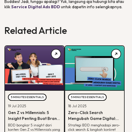
Buddies! Jadi, tunggu apalagi? Yuk, langsung aja hubungi kita atau
klik
Service Digital Ads BDD
untuk dapetin info selengkapnya.
Related Article
5 MINUTES ESSENTIALS
5 MINUTES ESSENTIALS
19 Jul 2025
18 Jul 2025
Gen Z vs Millennials: 5
Zero-Click Search
Insight Penting Buat Brand
Mengubah Game Digital:
yang Mau Tumbuh Lewat
Begini Strategi BDD & Apa
BDD bongkar 5 insight dari
Strategi BDD menghadapi zero-
konten Gen Z vs Millennials yang
click search & langkah konkret
Konten
yang Bisa Dilakukan Brand