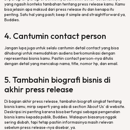
yang ngasih konteks tambahan tentang
press release
kamu. Kamu
bisa jelasin apa maksud dari
press release
itu dan kenapa itu
penting. Satu hal yang pasti;
keep it simple and straightforward
ya,
Buddies
.
4. Cantumin
contact person
Jangan lupa juga untuk selalu cantumin
detail contact
yang bisa
dihubungi untuk memudahkan audiens berkomunikasi dengan
representasi bisnis kamu. Pastiin
contact person
-nya ditulis
dengan
detail
yang mencakup nama,
title
, nomor hp, dan
email
.
5. Tambahin biografi bisnis di
akhir
press release
Di bagian akhir
press release
, tambahin biografi singkat tentang
bisnis kamu, mirip seperti yang ada di
section
‘About Us’ di
website
.
Deskripsi ini penting karena bisa berfungsi sebagai pengenalan
bisnis kamu kepada publik,
Buddies
. Walaupun biasanya nggak
sering diubah, tapi tetap pastiin informasinya masih relevan
sebelum
press release
-nya disebar, ya.