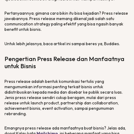
Pertanyaannya; gimana cara bikin itu bisa kejadian?
Press release
jawabannya.
Press release
memang dikenal jadi salah satu
communication strategy
paling efektif yang bisa ngasih banyak
benefit
untuk bisnis.
Untuk lebih jelasnya, baca artikel ini sampai beres ya,
Buddies
.
Pengertian
Press Release
dan Manfaatnya
untuk Bisnis
Press release
adalah bentuk komunikasi tertulis yang
mengumumkan informasi penting terkait bisnis untuk
didistribusikan kepada media dan disebar ke publik secara luas.
Jenis
press release
sendiri cukup beragam, mulai dari
press
release
untuk
launch product
,
partnership
dan
collaboration
,
achievement
bisnis,
event activation
, sampai pengumuman
rebranding
.
Emangnya
press release
ada manfaatnya buat bisnis? Jelas ada,
dong! Kalau kata
Mailchimp
, ini beberapa manfaat yang bisa