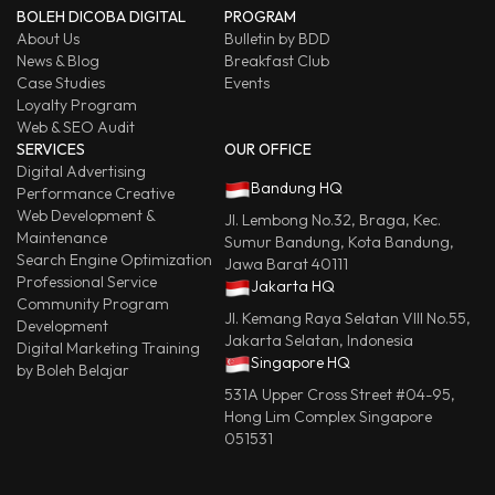
BOLEH DICOBA DIGITAL
PROGRAM
About Us
Bulletin by BDD
News & Blog
Breakfast Club
Case Studies
Events
Loyalty Program
Web & SEO Audit
SERVICES
OUR OFFICE
Digital Advertising
Bandung HQ
Performance Creative
Web Development &
Jl. Lembong No.32, Braga, Kec.
Maintenance
Sumur Bandung, Kota Bandung,
Search Engine Optimization
Jawa Barat 40111
Professional Service
Jakarta HQ
Community Program
Jl. Kemang Raya Selatan VIII No.55,
Development
Jakarta Selatan, Indonesia
Digital Marketing Training
Singapore HQ
by Boleh Belajar
531A Upper Cross Street #04-95,
Hong Lim Complex Singapore
051531