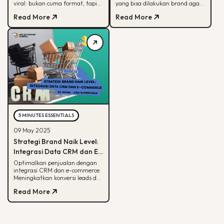
viral: bukan cuma format, tapi
yang bisa dilakukan brand agar
soal paham audience behaviour
tetap terlihat di hasil pencarian
Read More
Read More
Google
5 MINUTES ESSENTIALS
09 May 2025
Strategi Brand Naik Level:
Integrasi Data CRM dan E-
commerce
Optimalkan penjualan dengan
integrasi CRM dan e-commerce.
Meningkatkan konversi leads dan
strategi pemasaran lebih
Read More
terarah