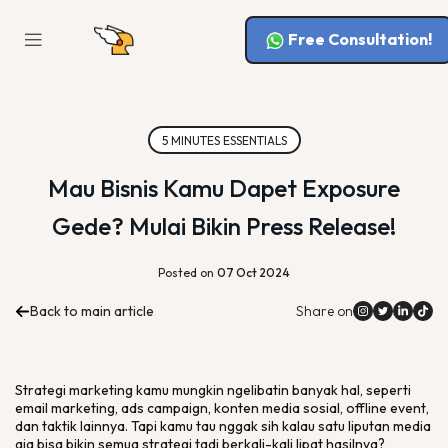
Free Consultation!
5 MINUTES ESSENTIALS
Mau Bisnis Kamu Dapet Exposure
Gede? Mulai Bikin Press Release!
Posted on
07 Oct 2024
Back to main article
Share on
Strategi
marketing
kamu mungkin ngelibatin banyak hal, seperti
email marketing
,
ads campaign
, konten media sosial,
offline event
,
dan taktik lainnya. Tapi kamu tau nggak sih kalau satu liputan media
aja bisa bikin semua strategi tadi berkali-kali lipat hasilnya?