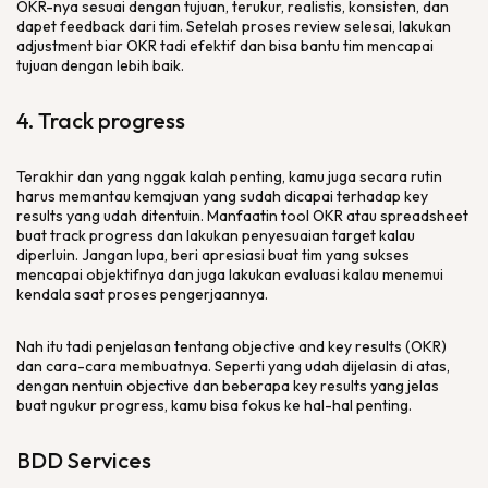
OKR-nya sesuai dengan tujuan, terukur, realistis, konsisten, dan
dapet
feedback
dari tim. Setelah proses
review
selesai, lakukan
adjustment biar OKR tadi efektif dan bisa bantu tim mencapai
tujuan dengan lebih baik.
4.
Track progress
Terakhir dan yang nggak kalah penting, kamu juga secara rutin
harus memantau kemajuan yang sudah dicapai terhadap
key
results
yang udah ditentuin. Manfaatin
tool
OKR atau
spreadsheet
buat
track progress
dan lakukan penyesuaian target kalau
diperluin. Jangan lupa, beri apresiasi buat tim yang sukses
mencapai objektifnya dan juga lakukan evaluasi kalau menemui
kendala saat proses pengerjaannya.
Nah itu tadi penjelasan tentang
objective and key results
(OKR)
dan cara-cara membuatnya. Seperti yang udah dijelasin di atas,
dengan nentuin
objective
dan beberapa
key results
yang jelas
buat ngukur progress, kamu bisa fokus ke hal-hal penting.
BDD
Services