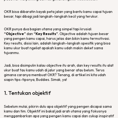
OKR bisa diibaratin kayak peta jalan yang bantu kamu capai tujuan
besar, tapi dibagi jadi langkah-langkah kecil yang terukur.
OKR punya dua bagian utama yang simpel tapi krusial:
“Objective”
dan
“Key Results”
.
Objective
adalah tujuan besar
yang pengen kamu capai, harus jelas dan bikin kamu termotivasi.
Key results
, disisi lain, adalah langkah-langkah spesifik yang bisa
kamu ukur buat ngeliat apakah kamu udah makin deket sama
tujuanmu.
Jadi, bisa disimpulin kalau
objective
itu arah, dan
key results
itu alat
ukur buat tau kamu udah di jalur yang benar atau belum. Terus
gimana caranya membuat OKR? Tenang, di artikel ini kita udah
siapin tips-tipsnya,
Buddies
. Simak, ya!
1. Tentukan objektif
Sebelum mulai, pikirin dulu apa objektif yang pengen dicapai sama
kamu dan tim. Objektif ini bakal jadi arah utama yang fokusnya
menggambarkan apa yang pengen kamu capai dan cukup inspiratif