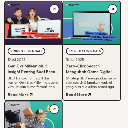
5 MINUTES ESSENTIALS
5 MINUTES ESSENTIALS
19 Jul 2025
18 Jul 2025
Gen Z vs Millennials: 5
Zero-Click Search
Insight Penting Buat Brand
Mengubah Game Digital:
yang Mau Tumbuh Lewat
Begini Strategi BDD & Apa
BDD bongkar 5 insight dari
Strategi BDD menghadapi zero-
konten Gen Z vs Millennials yang
click search & langkah konkret
Konten
yang Bisa Dilakukan Brand
viral: bukan cuma format, tapi
yang bisa dilakukan brand agar
soal paham audience behaviour
tetap terlihat di hasil pencarian
Read More
Read More
Google