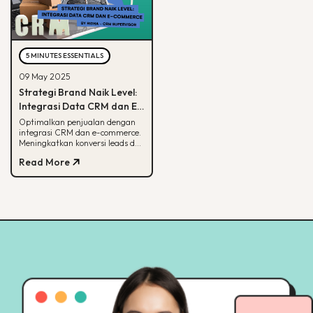
5 MINUTES ESSENTIALS
09 May 2025
Strategi Brand Naik Level:
Integrasi Data CRM dan E-
commerce
Optimalkan penjualan dengan
integrasi CRM dan e-commerce.
Meningkatkan konversi leads dan
strategi pemasaran lebih
Read More
terarah