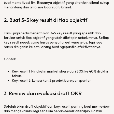
buat memotivasi tim. Biasanya objektif yang ditentuin dibuat cukup
menantang dan ambisius bagi suatu
brand
.
2. Buat 3-5
key result
di tiap objektif
Kamu juga perlu menentukan 3-5
key result
yang spesifik dan
terukur untuk tiap objektif yang udah ditetapin sebelumnya. Setiap
key result
nggak cuma harus punya target yang jelas, tapi juga
harus ditugasin ke satu orang buat ngepastiin efektivitasnya.
Contoh:
Key result
1: Ningkatin
market share
dari 30% ke 40% di akhir
tahun.
Key result
2: Luncurkan 3 produk baru per
quarter
3.
Review
dan evaluasi draft OKR
Setelah bikin
draft
objektif dan
key result
, penting buat me-
review
dan mengevaluasi lagi sebelum benar-benar diterapin. Pastiin