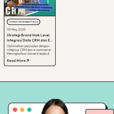
5 MINUTES ESSENTIALS
09 May 2025
Strategi Brand Naik Level:
Integrasi Data CRM dan E-
commerce
Optimalkan penjualan dengan
integrasi CRM dan e-commerce.
Meningkatkan konversi leads dan
strategi pemasaran lebih
Read More
terarah