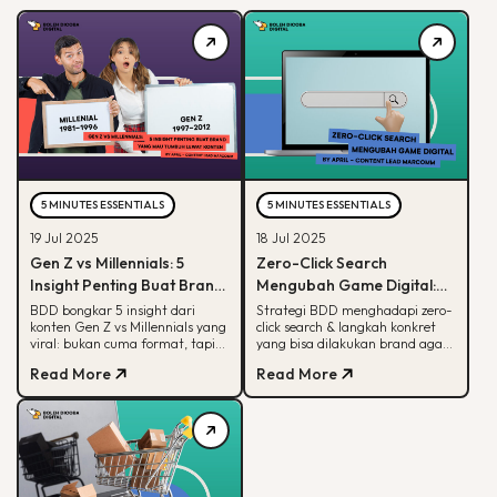
5 MINUTES ESSENTIALS
5 MINUTES ESSENTIALS
19 Jul 2025
18 Jul 2025
Gen Z vs Millennials: 5
Zero-Click Search
Insight Penting Buat Brand
Mengubah Game Digital:
yang Mau Tumbuh Lewat
Begini Strategi BDD & Apa
BDD bongkar 5 insight dari
Strategi BDD menghadapi zero-
konten Gen Z vs Millennials yang
click search & langkah konkret
Konten
yang Bisa Dilakukan Brand
viral: bukan cuma format, tapi
yang bisa dilakukan brand agar
soal paham audience behaviour
tetap terlihat di hasil pencarian
Read More
Read More
Google