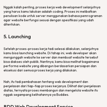
Nggak kalah penting, proses kerja
web development
selanjutnya
yang harus kamu lakukan adalah
coding
. Proses ini melibatkan
penulisan kode untuk server menggunakan bahasa pemrograman
agar
website
berfungsi sesuai dengan spesifikasi yang udah
ditentukan.
5.
Launching
Setelah proses-proses kerja tadi selesai dilakukan, selanjutnya
kamu bisa
launching website
. Di tahap ini,
web developer
akan
mengunggah
website
ke
server
dan membuat
website
tersebut
bisa diakses oleh publik. Nantinya, kamu bisa melihat bagaimana
performa
website
yang dibangun berdasarkan persiapan dan
eksekusi dari semua proses kerja yang dilakukan.
Nah, itu tadi pembahasan tentang
web development
dan
penjelasan dari tiap-tiap proses kerjanya. Dilihat dari penjelasan
diatas, ternyata proses membangun dan mengelola
website
itu
nggak segampang kelihatannya ya
Buddies
.
BDD
Web Development Service