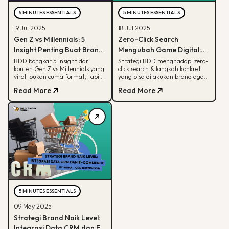
5 MINUTES ESSENTIALS
5 MINUTES ESSENTIALS
19 Jul 2025
18 Jul 2025
Gen Z vs Millennials: 5
Zero-Click Search
Insight Penting Buat Brand
Mengubah Game Digital:
yang Mau Tumbuh Lewat
Begini Strategi BDD & Apa
BDD bongkar 5 insight dari
Strategi BDD menghadapi zero-
konten Gen Z vs Millennials yang
click search & langkah konkret
Konten
yang Bisa Dilakukan Brand
viral: bukan cuma format, tapi
yang bisa dilakukan brand agar
soal paham audience behaviour
tetap terlihat di hasil pencarian
Read More
Read More
Google
5 MINUTES ESSENTIALS
09 May 2025
Strategi Brand Naik Level:
Integrasi Data CRM dan E-