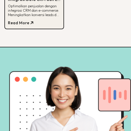
commerce
Optimalkan penjualan dengan
integrasi CRM dan e-commerce.
Meningkatkan konversi leads dan
strategi pemasaran lebih
Read More
terarah