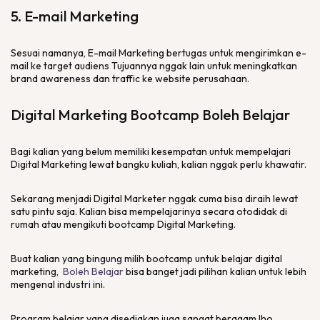
5.
E-mail Marketing
Sesuai namanya,
E-mail Marketing
bertugas untuk mengirimkan
e-
mail
ke target audiens Tujuannya nggak lain untuk meningkatkan
brand awareness
dan
traffic
ke
website
perusahaan.
Digital Marketing
Bootcamp
Boleh Belajar
Bagi kalian yang belum memiliki kesempatan untuk mempelajari
Digital Marketing
lewat bangku kuliah, kalian nggak perlu khawatir.
Sekarang menjadi
Digital Marketer
nggak cuma bisa diraih lewat
satu pintu saja. Kalian bisa mempelajarinya secara otodidak di
rumah atau mengikuti
bootcamp
Digital Marketing.
Buat kalian yang bingung milih
bootcamp
untuk belajar
digital
marketing
,
Boleh Belajar
bisa banget jadi pilihan kalian untuk lebih
mengenal industri ini.
Program belajar yang disediakan juga sangat beragam lho,