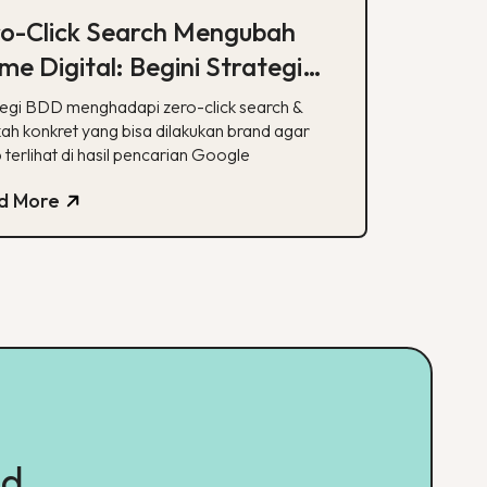
ro-Click Search Mengubah
e Digital: Begini Strategi
D & Apa yang Bisa Dilakukan
tegi BDD menghadapi zero-click search &
and
kah konkret yang bisa dilakukan brand agar
 terlihat di hasil pencarian Google
d More
ed