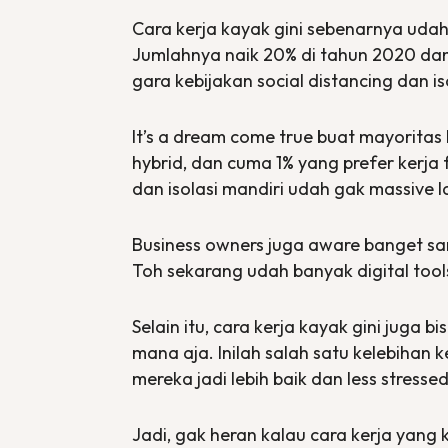
Cara kerja kayak gini sebenarnya udah
Jumlahnya naik 20% di tahun 2020 dan 
gara kebijakan
social distancing
dan is
It’s a dream come true
buat mayoritas k
hybrid
, dan cuma 1% yang
prefer
kerja
dan isolasi mandiri udah gak
massive
l
Business owners
juga
aware
banget s
Toh sekarang udah banyak
digital tool
Selain itu, cara kerja kayak gini juga bi
mana aja. Inilah salah satu kelebihan k
mereka jadi lebih baik dan
less stresse
Jadi, gak heran kalau cara kerja yang 