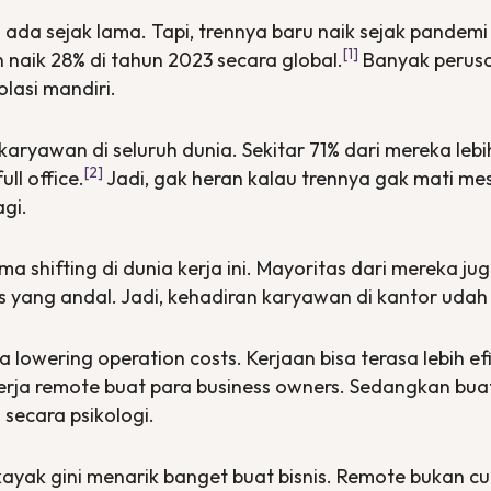
 ada sejak lama. Tapi, trennya baru naik sejak pandem
[1]
naik 28% di tahun 2023 secara global.
Banyak perus
olasi mandiri.
aryawan di seluruh dunia. Sekitar 71% dari mereka leb
[2]
full office
.
Jadi, gak heran kalau trennya gak mati mes
agi.
ama
shifting
di dunia kerja ini. Mayoritas dari mereka j
s
yang andal. Jadi, kehadiran karyawan di kantor udah 
sa
lowering operation costs
. Kerjaan bisa terasa lebih e
erja
remote
buat para
business owners
. Sedangkan bua
d
secara psikologi.
kayak gini menarik banget buat bisnis.
Remote
bukan cum