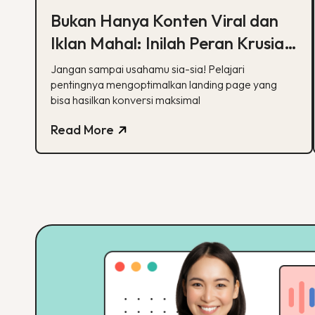
Bukan Hanya Konten Viral dan
Iklan Mahal: Inilah Peran Krusial
Landing Page dalam Digital
Jangan sampai usahamu sia-sia! Pelajari
Marketing
pentingnya mengoptimalkan landing page yang
bisa hasilkan konversi maksimal
Read More