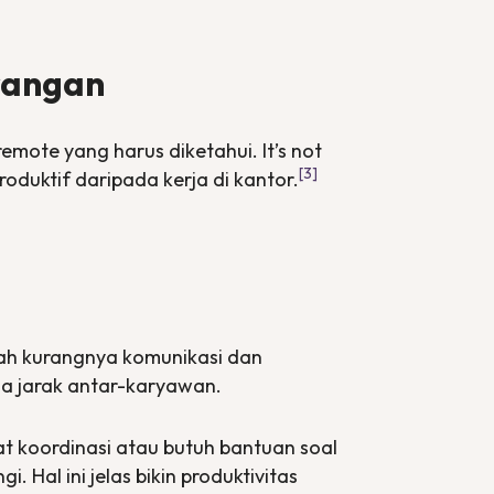
urangan
remote
yang harus diketahui.
It’s not
[3]
roduktif daripada kerja di kantor.
h kurangnya komunikasi dan
ada jarak antar-karyawan.
at koordinasi atau butuh bantuan soal
 Hal ini jelas bikin produktivitas