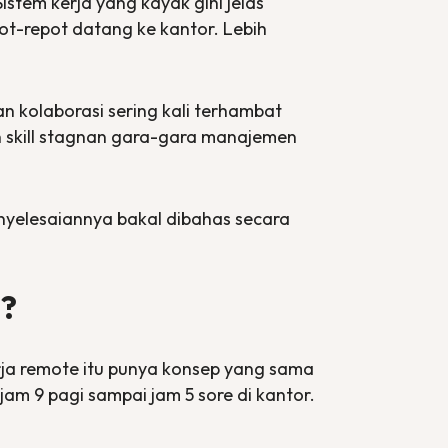
stem kerja yang kayak gini jelas
ot-repot datang ke kantor. Lebih
n kolaborasi sering kali terhambat
n
skill
stagnan gara-gara manajemen
nyelesaiannya bakal dibahas secara
u?
rja
remote
itu punya konsep yang sama
am 9 pagi sampai jam 5 sore di kantor.