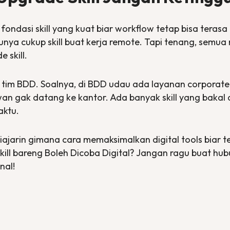
h fondasi
skill
yang kuat biar
workflow
tetap bisa terasa
punya cukup
skill
buat kerja
remote
. Tapi tenang, semua
e skill
.
tim BDD. Soalnya, di BDD udau ada layanan
corporate 
awan gak datang ke kantor. Ada banyak
skill
yang bakal d
ktu.
 diajarin gimana cara memaksimalkan
digital tools
biar t
kill
bareng Boleh Dicoba Digital? Jangan ragu buat hu
nal!