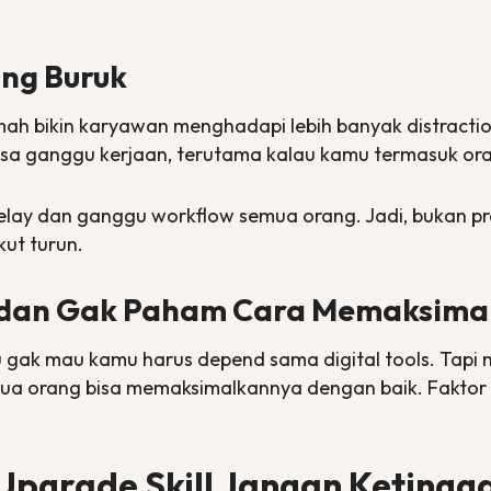
ang Buruk
rumah bikin karyawan menghadapi lebih banyak
distracti
i bisa ganggu kerjaan, terutama kalau kamu termasuk 
elay
dan ganggu
workflow
semua orang. Jadi, bukan pr
ikut turun.
k dan Gak Paham Cara Memaksimal
mau gak mau kamu harus
depend
sama
digital tools
. Tapi
 orang bisa memaksimalkannya dengan baik. Faktor i
Upgrade Skill Jangan Ketingg