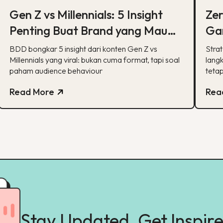
Gen Z vs Millennials: 5 Insight
Ze
Penting Buat Brand yang Mau
Gam
Tumbuh Lewat Konten
BD
BDD bongkar 5 insight dari konten Gen Z vs
Stra
Millennials yang viral: bukan cuma format, tapi soal
Br
lang
paham audience behaviour
tetap
Read More
Rea
Stay Updated, Get Inspir