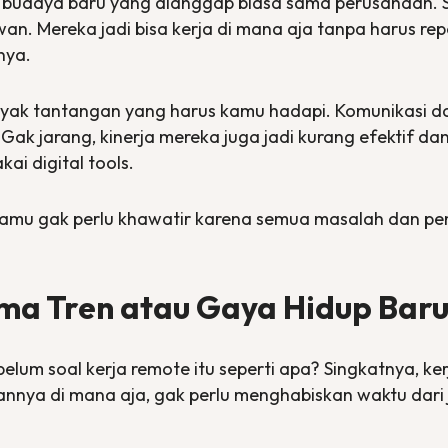
i budaya baru yang dianggap biasa sama perusahaan. Si
. Mereka jadi bisa kerja di mana aja tanpa harus rep
nya.
anyak tantangan yang harus kamu hadapi. Komunikasi da
ak jarang, kinerja mereka juga jadi kurang efektif da
akai
digital
tools
.
Kamu gak perlu khawatir karena semua masalah dan pe
ma Tren atau Gaya Hidup Bar
elum soal kerja
remote
itu seperti apa? Singkatnya, ke
nnya di mana aja, gak perlu menghabiskan waktu dari j