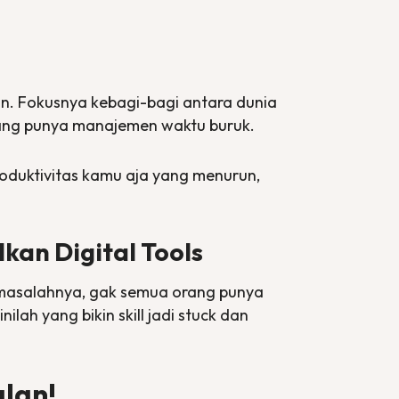
on
. Fokusnya kebagi-bagi antara dunia
orang punya manajemen waktu buruk.
oduktivitas kamu aja yang menurun,
kan Digital Tools
 masalahnya, gak semua orang punya
nilah yang bikin
skill
jadi
stuck
dan
alan!