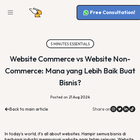
Free Consultation!
5 MINUTES ESSENTIALS
Website Commerce vs Website Non-
Commerce: Mana yang Lebih Baik Buat
Bisnis?
Posted on
21 Aug 2024
Back to main article
Share on
In today’s world, it’s all about websites
. Hampir semua bisnis di
berbagai industri mempunyai
website
agar tetap relevan.
Website