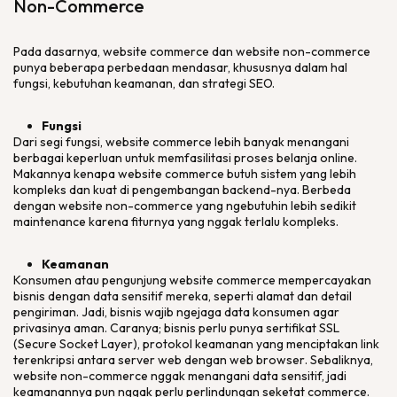
Non-Commerce
Pada dasarnya,
website commerce
dan
website non-commerce
punya beberapa perbedaan mendasar, khususnya dalam hal
fungsi, kebutuhan keamanan, dan strategi SEO.
Fungsi
Dari segi fungsi,
website commerce
lebih banyak menangani
berbagai keperluan untuk memfasilitasi proses belanja
online
.
Makannya kenapa
website commerce
butuh sistem yang lebih
kompleks dan kuat di pengembangan
backend
-nya. Berbeda
dengan
website non-commerce
yang ngebutuhin lebih sedikit
maintenance
karena fiturnya yang nggak terlalu kompleks.
Keamanan
Konsumen atau pengunjung
website commerce
mempercayakan
bisnis dengan data sensitif mereka, seperti alamat dan detail
pengiriman. Jadi, bisnis wajib ngejaga data konsumen agar
privasinya aman. Caranya; bisnis perlu punya sertifikat SSL
(
Secure Socket Layer
), protokol keamanan yang menciptakan
link
terenkripsi antara
server web
dengan
web browser
. Sebaliknya,
website non-commerce
nggak menangani data sensitif, jadi
keamanannya pun nggak perlu perlindungan seketat
commerce
.