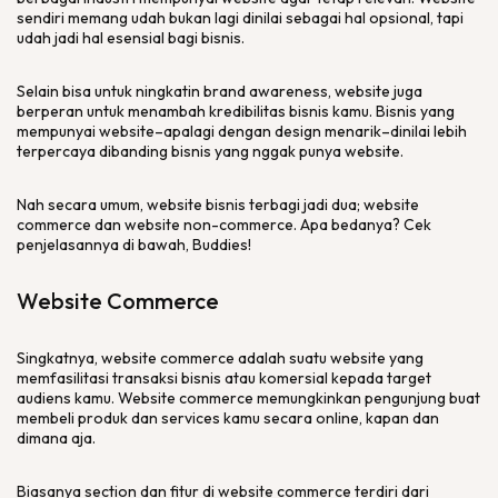
sendiri memang udah bukan lagi dinilai sebagai hal opsional, tapi
udah jadi hal esensial bagi bisnis.
Selain bisa untuk ningkatin
brand awareness
,
website
juga
berperan untuk menambah kredibilitas bisnis kamu. Bisnis yang
mempunyai
website
–apalagi dengan
design
menarik–dinilai lebih
terpercaya dibanding bisnis yang nggak punya
website
.
Nah secara umum,
website
bisnis terbagi jadi dua;
website
commerce
dan
website non-commerce
. Apa bedanya? Cek
penjelasannya di bawah,
Buddies
!
Website Commerce
Singkatnya,
website commerce
adalah suatu
website
yang
memfasilitasi transaksi bisnis atau komersial kepada target
audiens kamu.
Website commerce
memungkinkan pengunjung buat
membeli produk dan
services
kamu secara
online
, kapan dan
dimana aja.
Biasanya
section
dan fitur di
website commerce
terdiri dari