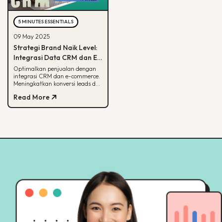
5 MINUTES ESSENTIALS
09 May 2025
Strategi Brand Naik Level:
Integrasi Data CRM dan E-
commerce
Optimalkan penjualan dengan
integrasi CRM dan e-commerce.
Meningkatkan konversi leads dan
strategi pemasaran lebih
Read More
terarah