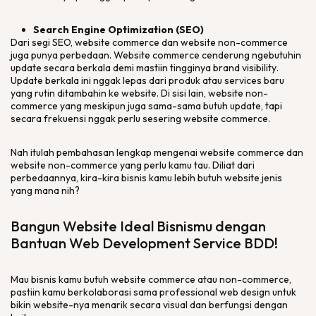
Search Engine Optimization
(SEO)
Dari segi SEO,
website commerce
dan
website non-commerce
juga punya perbedaan.
Website commerce
cenderung ngebutuhin
update
secara berkala demi mastiin tingginya
brand visibility
.
Update
berkala ini nggak lepas dari produk atau
services
baru
yang rutin ditambahin ke
website
. Di sisi lain,
website non-
commerce
yang meskipun juga sama-sama butuh
update
, tapi
secara frekuensi nggak perlu sesering
website commerce
.
Nah itulah pembahasan lengkap mengenai
website commerce
dan
website non-commerce
yang perlu kamu tau. Diliat dari
perbedaannya, kira-kira bisnis kamu lebih butuh
website
jenis
yang mana nih?
Bangun
Website
Ideal Bisnismu dengan
Bantuan
Web Development Service
BDD!
Mau bisnis kamu butuh
website commerce
atau
non-commerce
,
pastiin kamu berkolaborasi sama
professional web design
untuk
bikin website-nya menarik secara visual dan berfungsi dengan