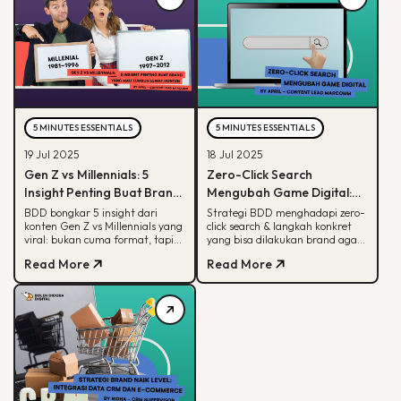
5 MINUTES ESSENTIALS
5 MINUTES ESSENTIALS
19 Jul 2025
18 Jul 2025
Gen Z vs Millennials: 5
Zero-Click Search
Insight Penting Buat Brand
Mengubah Game Digital:
yang Mau Tumbuh Lewat
Begini Strategi BDD & Apa
BDD bongkar 5 insight dari
Strategi BDD menghadapi zero-
konten Gen Z vs Millennials yang
click search & langkah konkret
Konten
yang Bisa Dilakukan Brand
viral: bukan cuma format, tapi
yang bisa dilakukan brand agar
soal paham audience behaviour
tetap terlihat di hasil pencarian
Read More
Read More
Google