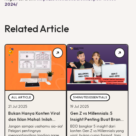
2024/
Related Article
ALL ARTICLE
5 MINUTES ESSENTIALS
21 Jul 2025
19 Jul 2025
Bukan Hanya Konten Viral
Gen Z vs Millennials: 5
dan Iklan Mahal: Inilah
Insight Penting Buat Brand
Peran Krusial Landing
yang Mau Tumbuh Lewat
Jangan sampai usahamu sia-sia!
BDD bongkar 5 insight dari
Pelajari pentingnya
konten Gen Z vs Millennials yang
Page dalam Digital
Konten
mengoptimalkan landing page
viral: bukan cuma format, tapi