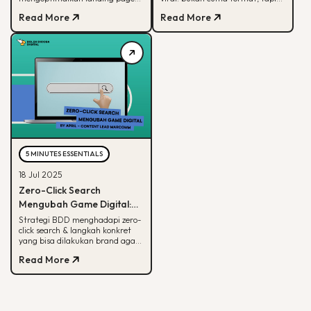
Marketing
yang bisa hasilkan konversi
soal paham audience behaviour
Read More
Read More
maksimal
5 MINUTES ESSENTIALS
18 Jul 2025
Zero-Click Search
Mengubah Game Digital:
Begini Strategi BDD & Apa
Strategi BDD menghadapi zero-
click search & langkah konkret
yang Bisa Dilakukan Brand
yang bisa dilakukan brand agar
tetap terlihat di hasil pencarian
Read More
Google