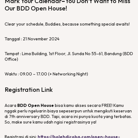
Mark Your Calendar
–
You Don’t Want to Miss
Our BDD Open House!
Clear your schedule
,
Buddies
,
because something special awaits
!
Tanggal : 21 November 2024
Tempat : Lima Building, 1st Floor, Jl. Sunda No 55-61, Bandung (BDD
Office)
Waktu : 09.00 – 17.00 (+
Networking Night
)
Registration Link
Acara
BDD
Open House
bisa kamu akses secara FREE! Kamu
nggak perlu ngeluarin biaya sepeserpun untuk mengikuti keseruan
di 7th
anniversary
BDD. Tapi, acara ini punya kuota yang terbatas.
So,
make sure
kamu udah ngisi registrasinya ya!
Registrasi di sini:
https://bolehdicoba.com/open-house-