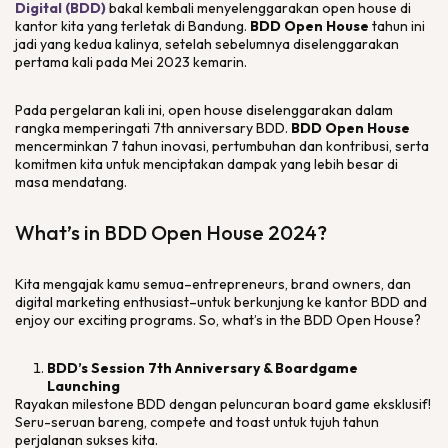
Digital (BDD)
bakal kembali menyelenggarakan
open house
di
kantor kita yang terletak di Bandung.
BDD Open House
tahun ini
jadi yang kedua kalinya, setelah sebelumnya diselenggarakan
pertama kali pada Mei 2023 kemarin.
Pada pergelaran kali ini,
open house
diselenggarakan dalam
rangka memperingati 7th
anniversary
BDD.
BDD
Open House
mencerminkan 7 tahun inovasi, pertumbuhan dan kontribusi, serta
komitmen kita untuk menciptakan dampak yang lebih besar di
masa mendatang.
What’s in BDD Open House
2024?
Kita mengajak kamu semua–
entrepreneurs, brand owners
, dan
digital marketing enthusiast
–untuk berkunjung ke kantor BDD and
enjoy our exciting programs
.
So, what’s in the
BDD
Open House
?
BDD’s Session 7th Anniversary & Boardgame
Launching
Rayakan
milestone
BDD dengan peluncuran
board game
eksklusif!
Seru-seruan bareng,
compete
and
toast
untuk tujuh tahun
perjalanan sukses kita.