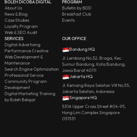
BOLEH DICOBA DIGITAL
PROGRAM
About Us
Bulletin by BDD
News & Blog
Breakfast Club
Case Studies
Events
Loyalty Program
Web & SEO Audit
SERVICES
OUR OFFICE
Digital Advertising
Bandung HQ
Performance Creative
Web Development &
Jl. Lembong No.32, Braga, Kec.
Maintenance
Sumur Bandung, Kota Bandung,
Search Engine Optimization
Jawa Barat 40111
Professional Service
Jakarta HQ
Community Program
Jl. Kemang Raya Selatan VIII No.55,
Development
Jakarta Selatan, Indonesia
Digital Marketing Training
Singapore HQ
by Boleh Belajar
531A Upper Cross Street #04-95,
Hong Lim Complex Singapore
051531