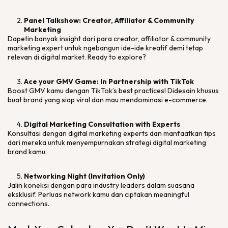
Panel Talkshow: Creator, Affiliator & Community
Marketing
Dapetin banyak
insight
dari para
creator, affiliator & community
marketing expert
untuk ngebangun ide-ide kreatif demi tetap
relevan di
digital market
.
Ready to explore
?
Ace your GMV Game: In Partnership with TikTok
Boost
GMV kamu dengan
TikTok’s best practices
! Didesain khusus
buat
brand
yang siap
viral
dan mau mendominasi
e-commerce
.
Digital Marketing Consultation with Experts
Konsultasi dengan
digital marketing experts
dan manfaatkan tips
dari mereka untuk menyempurnakan strategi
digital marketing
brand
kamu.
Networking Night (Invitation Only)
Jalin koneksi dengan para
industry leaders
dalam suasana
eksklusif. Perluas
network
kamu dan ciptakan
meaningful
connections
.