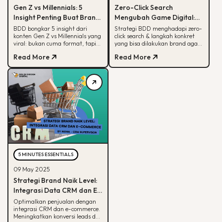
Gen Z vs Millennials: 5
Zero-Click Search
Insight Penting Buat Brand
Mengubah Game Digital:
yang Mau Tumbuh Lewat
Begini Strategi BDD & Apa
BDD bongkar 5 insight dari
Strategi BDD menghadapi zero-
konten Gen Z vs Millennials yang
click search & langkah konkret
Konten
yang Bisa Dilakukan Brand
viral: bukan cuma format, tapi
yang bisa dilakukan brand agar
soal paham audience behaviour
tetap terlihat di hasil pencarian
Read More
Read More
Google
5 MINUTES ESSENTIALS
09 May 2025
Strategi Brand Naik Level:
Integrasi Data CRM dan E-
commerce
Optimalkan penjualan dengan
integrasi CRM dan e-commerce.
Meningkatkan konversi leads dan