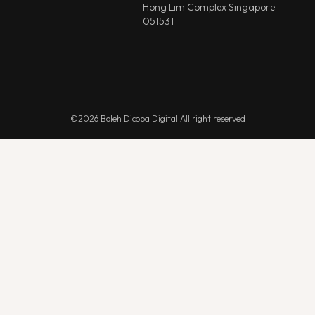
Hong Lim Complex Singapore
051531
©2026 Boleh Dicoba Digital All right reserved