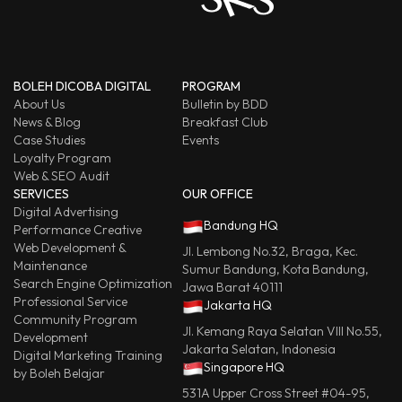
BOLEH DICOBA DIGITAL
PROGRAM
About Us
Bulletin by BDD
News & Blog
Breakfast Club
Case Studies
Events
Loyalty Program
Web & SEO Audit
SERVICES
OUR OFFICE
Digital Advertising
Bandung HQ
Performance Creative
Web Development &
Jl. Lembong No.32, Braga, Kec.
Maintenance
Sumur Bandung, Kota Bandung,
Search Engine Optimization
Jawa Barat 40111
Professional Service
Jakarta HQ
Community Program
Jl. Kemang Raya Selatan VIII No.55,
Development
Jakarta Selatan, Indonesia
Digital Marketing Training
Singapore HQ
by Boleh Belajar
531A Upper Cross Street #04-95,