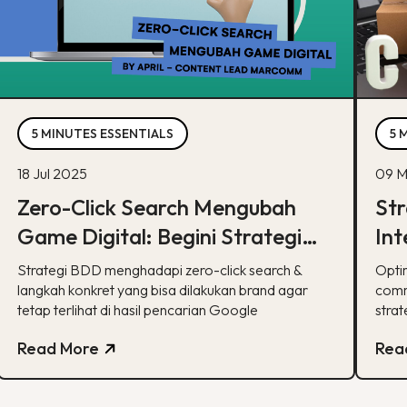
5 MINUTES ESSENTIALS
5 
18 Jul 2025
09 M
Zero-Click Search Mengubah
Str
Game Digital: Begini Strategi
Int
BDD & Apa yang Bisa Dilakukan
co
Strategi BDD menghadapi zero-click search &
Opti
Brand
langkah konkret yang bisa dilakukan brand agar
comm
tetap terlihat di hasil pencarian Google
strat
Read More
Rea