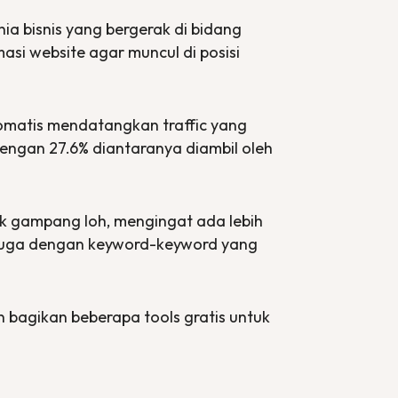
unia bisnis yang bergerak di bidang
masi
website
agar muncul di posisi
otomatis mendatangkan
traffic
yang
 dengan 27.6% diantaranya diambil oleh
ak gampang loh, mengingat ada lebih
 juga dengan
keyword-keyword
yang
akan bagikan beberapa
tools
gratis untuk