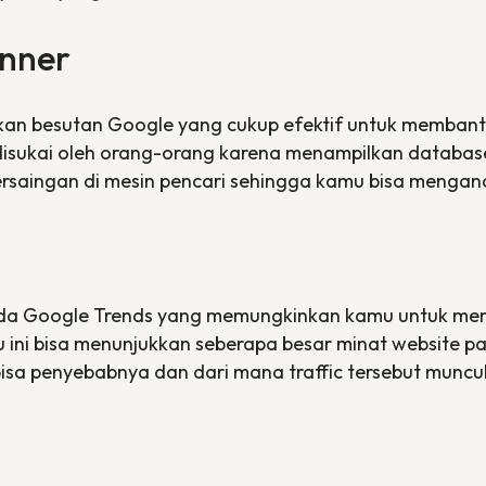
anner
akan besutan Google yang cukup efektif untuk memban
disukai oleh orang-orang karena menampilkan
databas
ersaingan di mesin pencari sehingga kamu bisa mengan
ada Google
Trends
yang memungkinkan kamu untuk me
u ini bisa menunjukkan seberapa besar minat
website
pa
bisa penyebabnya dan dari mana
traffic
tersebut muncul