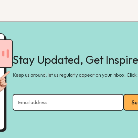
Stay Updated, Get Inspir
Keep us around, let us regularly appear on your inbox. Click
Su