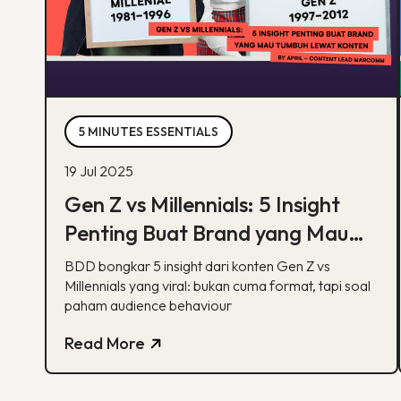
5 MINUTES ESSENTIALS
19 Jul 2025
Gen Z vs Millennials: 5 Insight
Penting Buat Brand yang Mau
Tumbuh Lewat Konten
BDD bongkar 5 insight dari konten Gen Z vs
Millennials yang viral: bukan cuma format, tapi soal
paham audience behaviour
Read More