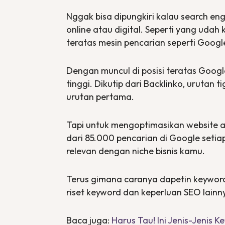
Nggak bisa dipungkiri kalau
search eng
online
atau
digital
. Seperti yang udah
teratas mesin pencarian seperti Googl
Dengan muncul di posisi teratas Googl
tinggi. Dikutip dari Backlinko, urutan
urutan pertama.
Tapi untuk mengoptimasikan
website
a
dari 85.000 pencarian di Google setiap
relevan dengan
niche
bisnis kamu.
Terus gimana caranya dapetin
keywor
riset keyword dan keperluan SEO lainn
Baca juga:
Harus Tau! Ini Jenis-Jenis 