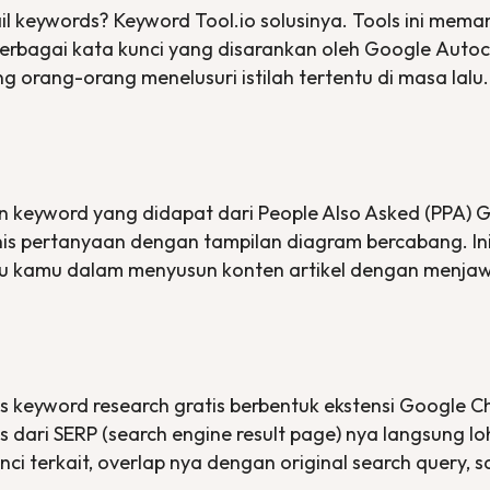
il keywords
?
Keyword Tool.io
solusinya.
Tools
ini mema
Berbagai kata kunci yang disarankan oleh Google
Auto
ng orang-orang menelusuri istilah tertentu di masa lalu.
an
keyword
yang didapat dari
People Also Asked
(PPA) G
nis pertanyaan dengan tampilan diagram bercabang. I
u kamu dalam menyusun konten artikel dengan menjaw
ls keyword research
gratis berbentuk ekstensi Google
s
dari SERP (
search engine result page
) nya langsung lo
ci terkait,
overlap
nya dengan
original search query,
s