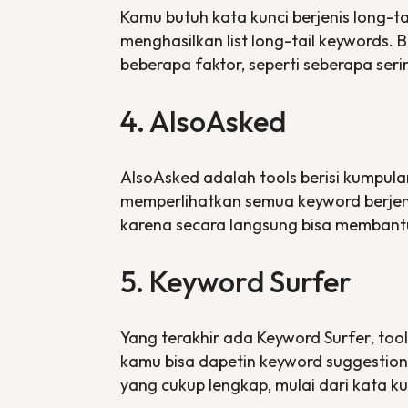
Kamu butuh kata kunci berjenis
long-ta
menghasilkan list
long-tail keywords
. 
beberapa faktor, seperti seberapa seri
4. AlsoAsked
AlsoAsked adalah
tools
berisi kumpul
memperlihatkan semua
keyword
berje
karena secara langsung bisa membant
5. Keyword Surfer
Yang terakhir ada
Keyword Surfer
,
too
kamu bisa dapetin
keyword suggestion
yang cukup lengkap, mulai dari kata kun