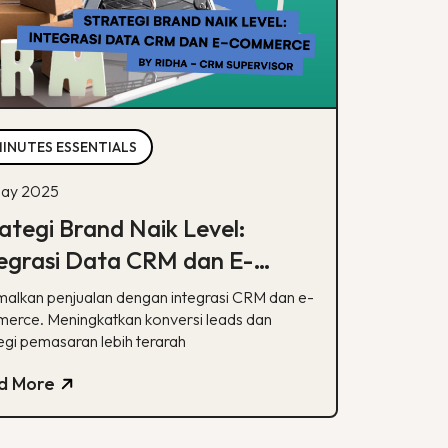
MINUTES ESSENTIALS
ay 2025
ategi Brand Naik Level:
egrasi Data CRM dan E-
mmerce
malkan penjualan dengan integrasi CRM dan e-
erce. Meningkatkan konversi leads dan
egi pemasaran lebih terarah
d More