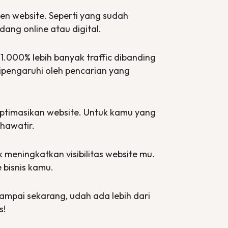
ten
website
. Seperti yang sudah
bidang
online
atau
digital
.
 1.000% lebih banyak
traffic
dibanding
dipengaruhi oleh pencarian yang
optimasikan
website
. Untuk kamu yang
khawatir.
 meningkatkan visibilitas
website
mu.
e
bisnis kamu.
Sampai sekarang, udah ada lebih dari
s!