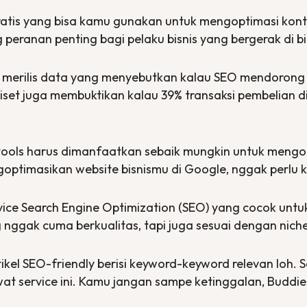
atis yang bisa kamu gunakan untuk mengoptimasi kon
peranan penting bagi pelaku bisnis yang bergerak di 
e merilis data yang menyebutkan kalau SEO mendorong
 riset juga membuktikan kalau 39% transaksi pembelian 
ools harus dimanfaatkan sebaik mungkin untuk meng
goptimasikan
website
bisnismu di Google, nggak perlu 
vice
Search Engine Optimization
(SEO) yang cocok untuk
 nggak cuma berkualitas, tapi juga sesuai dengan
nich
ikel
SEO-friendly
berisi
keyword-keyword
relevan loh. 
ewat
service
ini. Kamu jangan sampe ketinggalan, Buddie