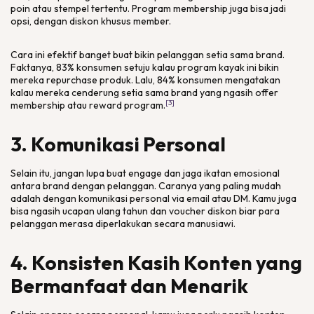
poin atau stempel tertentu. Program
membership
juga bisa jadi
opsi, dengan diskon khusus member.
Cara ini efektif banget buat bikin pelanggan setia sama brand.
Faktanya, 83% konsumen setuju kalau program kayak ini bikin
mereka
repurchase
produk. Lalu, 84% konsumen mengatakan
kalau mereka cenderung setia sama
brand
yang ngasih
offer
[3]
membership
atau
reward program
.
3. Komunikasi Personal
Selain itu, jangan lupa buat
engage
dan jaga ikatan emosional
antara brand dengan pelanggan. Caranya yang paling mudah
adalah dengan komunikasi personal via email atau DM. Kamu juga
bisa ngasih ucapan ulang tahun dan
voucher
diskon biar para
pelanggan merasa diperlakukan secara manusiawi.
4. Konsisten Kasih Konten yang
Bermanfaat dan Menarik