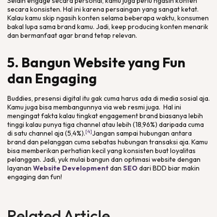
Selain
engage
secara personal, kamu juga perlu ngasih konten
secara konsisten. Hal ini karena persaingan yang sangat ketat.
Kalau kamu
skip
ngasih konten selama beberapa waktu, konsumen
bakal lupa sama
brand
kamu. Jadi,
keep producing
konten menarik
dan bermanfaat agar
brand
tetap relevan.
5. Bangun Website yang Fun
dan Engaging
Buddies,
presensi digital itu gak cuma harus ada di media sosial aja.
Kamu juga bisa membangunnya via
web
resmi juga. Hal ini
mengingat fakta kalau tingkat
engagement brand
biasanya lebih
tinggi kalau punya tiga
channel
atau lebih (18,96%) daripada cuma
[4]
di satu
channel
aja (5,4%).
Jangan sampai hubungan antara
brand
dan pelanggan cuma sebatas hubungan transaksi aja. Kamu
bisa memberikan perhatian kecil yang konsisten buat loyalitas
pelanggan. Jadi, yuk mulai bangun dan optimasi
website
dengan
layanan
Website Development
dan
SEO
dari BDD biar makin
engaging
dan
fun!
Related Article