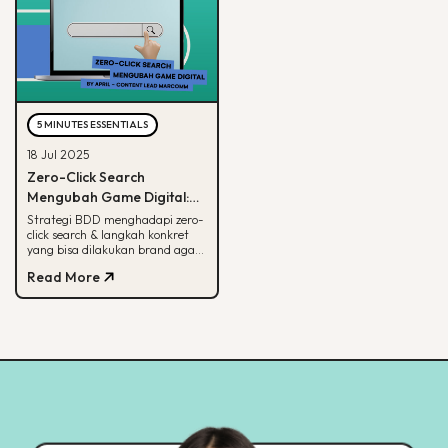
5 MINUTES ESSENTIALS
18 Jul 2025
Zero-Click Search
Mengubah Game Digital:
Begini Strategi BDD & Apa
Strategi BDD menghadapi zero-
click search & langkah konkret
yang Bisa Dilakukan Brand
yang bisa dilakukan brand agar
tetap terlihat di hasil pencarian
Read More
Google