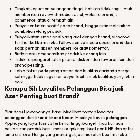
Tingkat kepuasan pelanggan tinggi, bahkan tidak ragu untuk
memberikan
review
di media sosial,
website brand, e-
commerce
, atau di tempat lain.
Punya sentimen positif pada
brand,
hingga rutin melakukan
pembelian ulang produk.
Punya ikatan emosional yang kuat dengan
brand
, biasanya
terlihat ketika mereka
follow
semua media sosial
brand
dan
tidak pernah absen memberi
like
atau komentar.
Rutin merekomendasikan produk ke orang lain.
Tidak terpengaruh oleh promo, diskon, dan tawaran lain dari
brand
pesaing.
Lebih fokus pada pengalaman dan kualitas daripada harga,
sehingga tidak ragu membayar lebih untuk kualitas yang lebih
baik.
Kenapa Sih Loyalitas Pelanggan Bisa jadi
Aset Penting buat Brand?
Biar dapet jawabannya, kamu bisa lihat contoh loyalitas
pelanggan dari
brand-brand
besar. Misalnya kayak pelanggan
Apple, yang loyalitasnya terkenal tinggi banget. Tiap kali ada
peluncuran produk baru, mereka gak ragu buat ganti HP dan antre
lama di
store
. Harga yang mahal gak jadi masalah buat mereka.