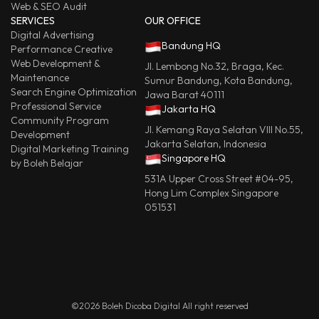
Web & SEO Audit
SERVICES
OUR OFFICE
Digital Advertising
Bandung HQ
Performance Creative
Web Development &
Jl. Lembong No.32, Braga, Kec.
Maintenance
Sumur Bandung, Kota Bandung,
Search Engine Optimization
Jawa Barat 40111
Professional Service
Jakarta HQ
Community Program
Jl. Kemang Raya Selatan VIII No.55,
Development
Jakarta Selatan, Indonesia
Digital Marketing Training
Singapore HQ
by Boleh Belajar
531A Upper Cross Street #04-95,
Hong Lim Complex Singapore
051531
©2026 Boleh Dicoba Digital All right reserved