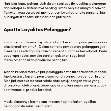
Nah, biar kamu paham lebih dalam soal apa itu loyalitas pelanggan
dan kenapa eksistensinya penting, simak penjelasannya di bawah!
Temukan juga cara buat membangun loyalitas jangka panjang, biar
hubungan transaksi bisa berubah jadi relasi.
Apa Itu Loyalitas Pelanggan?
Kalau menurut kamus, loyalitas adalah kesetiaan pada perusahaan
[1]
atau
brand
tertentu.
Dalam konteks pemasaran, pelanggan gak
cuma beli sekali, tapi melakukan
repeat purchase
berkali-kali. Pada
beberapa kasus, mereka bahkan gak akan ragu buat
merekomendasikan produk ke orang lain.
Alasan kenapa mereka jadi pelanggan setia itu bermacam-macam,
tapi biasanya karena punya
emotional connection
dengan
brand
.
Bisa jadi mereka merasa
relate
atau setuju dengan
value
yang
ditonjolkan oleh
brand
. Beberapa orang lain
simply
merasa cocok
saat memakai produk tersebut.
Meski alasannya bermacam-macam, tapi indikator loyalitas
pelanggan itu selalu sama, yaitu: