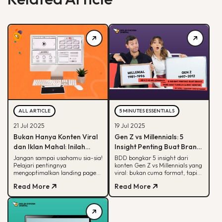
ALL ARTICLE
5 MINUTES ESSENTIALS
21 Jul 2025
19 Jul 2025
Bukan Hanya Konten Viral
Gen Z vs Millennials: 5
dan Iklan Mahal: Inilah
Insight Penting Buat Brand
Peran Krusial Landing
yang Mau Tumbuh Lewat
Jangan sampai usahamu sia-sia!
BDD bongkar 5 insight dari
Pelajari pentingnya
konten Gen Z vs Millennials yang
Page dalam Digital
Konten
mengoptimalkan landing page
viral: bukan cuma format, tapi
Marketing
yang bisa hasilkan konversi
soal paham audience behaviour
Read More
Read More
maksimal