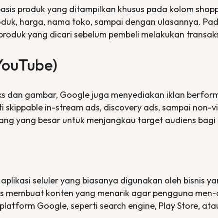
basis produk yang ditampilkan khusus pada kolom shopp
roduk, harga, nama toko, sampai dengan ulasannya. P
produk yang dicari sebelum pembeli melakukan transaks
YouTube)
ks dan gambar, Google juga menyediakan iklan berforma
ti
skippable in-stream ads
,
discovery ads
, sampai
non-v
ang yang besar untuk menjangkau target audiens bagi b
aplikasi seluler yang biasanya digunakan oleh bisnis 
us membuat konten yang menarik agar pengguna men-
 platform Google, seperti
search engine, Play Store
, ata