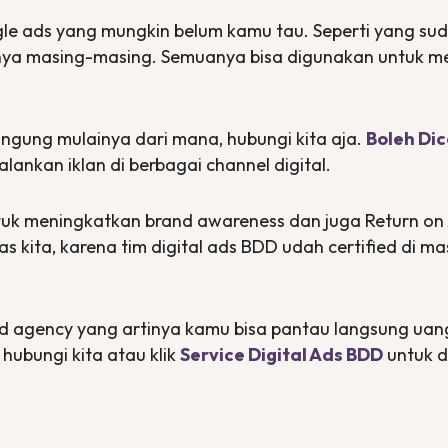
gle
ads
yang mungkin belum kamu tau. Seperti yang suda
nnya masing-masing. Semuanya bisa digunakan untuk m
ingung mulainya dari mana, hubungi kita aja.
Boleh Dic
lankan iklan di berbagai
channel digital
.
ntuk meningkatkan
brand awareness
dan juga
Return on
as kita, karena tim
digital ads
BDD udah
certified
di ma
d agency
yang artinya kamu bisa pantau langsung uang
 hubungi kita atau klik
Service Digital Ads BDD
untuk d