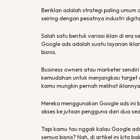
Beriklan adalah strategi paling umum 
seiring dengan pesatnya industri digit
Salah satu bentuk variasi iklan di er
Google
ads
adalah suatu layanan ikl
bisnis.
Business owners
atau
marketer
sendir
kemudahan untuk menjangkau target 
kamu mungkin pernah melihat iklannya
Mereka menggunakan Google
ads
ini
akses ke jutaan pengguna dari dua
sea
Tapi kamu tau nggak kalau Google
ad
semua bisnis? Nah, di artikel ini kita 