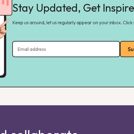
Stay Updated, Get Inspir
Keep us around, let us regularly appear on your inbox. Click
Su