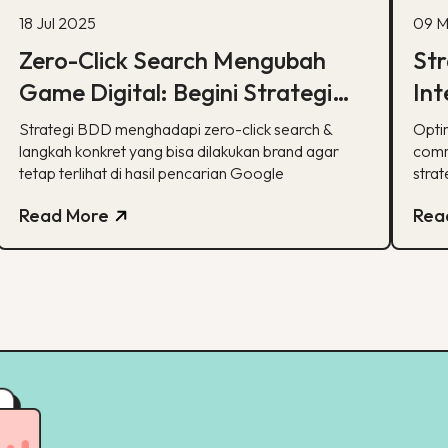
18 Jul 2025
09 M
Zero-Click Search Mengubah
Str
Game Digital: Begini Strategi
Int
BDD & Apa yang Bisa Dilakukan
co
Strategi BDD menghadapi zero-click search &
Opti
Brand
langkah konkret yang bisa dilakukan brand agar
comm
tetap terlihat di hasil pencarian Google
strat
Read More
Rea