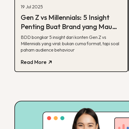
19 Jul 2025
Gen Z vs Millennials: 5 Insight
Penting Buat Brand yang Mau
Tumbuh Lewat Konten
BDD bongkar 5 insight dari konten Gen Z vs
Millennials yang viral: bukan cuma format, tapi soal
paham audience behaviour
Read More