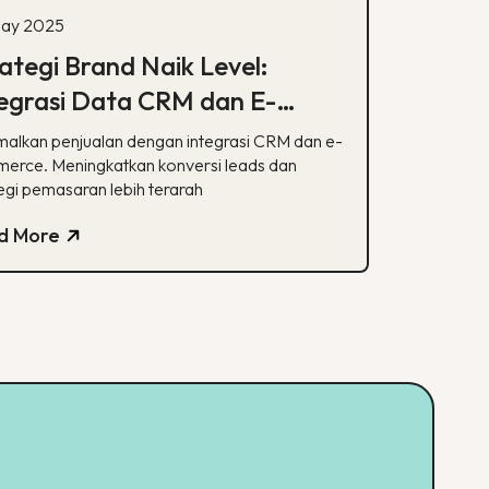
ay 2025
ategi Brand Naik Level:
egrasi Data CRM dan E-
mmerce
malkan penjualan dengan integrasi CRM dan e-
erce. Meningkatkan konversi leads dan
egi pemasaran lebih terarah
d More