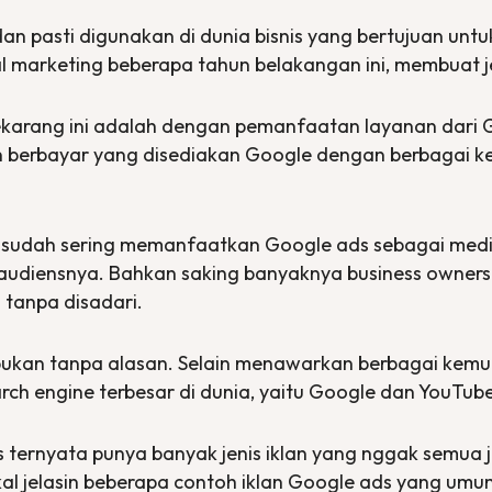
dan pasti digunakan di dunia bisnis yang bertujuan un
al marketing beberapa tahun belakangan ini, membuat je
a sekarang ini adalah dengan pemanfaatan layanan dari
an berbayar yang disediakan Google dengan berbaga
i sudah sering memanfaatkan Google
ads
sebagai med
audiensnya. Bahkan saking banyaknya
business owners
 tanpa disadari.
 bukan tanpa alasan. Selain menawarkan berbagai ke
rch engine
terbesar di dunia, yaitu Google dan YouTub
s
ternyata punya banyak jenis iklan yang nggak semua j
bakal jelasin beberapa contoh iklan Google
ads
yang umum