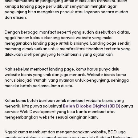
bisa memudahkan pengunjung untuk melakukan transaksi. Itulah
kenapa
landing page
perlu dibuat senyaman mungkin agar
pengunjung bisa mengakses produk atau layanan secara mudah
dan efisien.
Dengan berbagai manfaat seperti yang sudah disebutkan diatas,
nggak heran kalau sekarang banyak
website
yang mulai
menggunakan
landing page
untuk bisnisnya.
Landing page
sendiri
memang dimaksudkan untuk memfasilitasi tindakan tertentu yang
dilakukan oleh pengunjung terkait bisnis yang dijalankan.
Nah sebelum membuat
landing page
, kamu harus punya dulu
website
bisnis yang unik dan juga menarik.
Website
bisnis kamu
harus bisa jadi ‘rumah’ yang nyaman untuk pengunjung, sehingga
mereka betah berlama-lama di situ.
Kalau kamu butuh bantuan untuk membuat
website
bisnis yang
menarik, kita punya solusinya!
Boleh Dicoba Digital (BDD)
punya
service Web Development
yang bisa bantu membuat atau
mengembangkan
website
sesuai keinginan kamu.
Nggak cuma membuat dan mengembangkan
website
, BDD juga
membantu dalam sisi
maintenance
nya juga loh Buddies! Belum lagi,