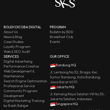
BOLEH DICOBA DIGITAL
PROGRAM
About Us
Bulletin by BDD
News & Blog
Breakfast Club
Case Studies
Events
Loyalty Program
Web & SEO Audit
SERVICES
OUR OFFICE
Digital Advertising
Bandung HQ
Performance Creative
Web Development &
Jl. Lembong No.32, Braga, Kec.
Maintenance
Sumur Bandung, Kota Bandung,
Search Engine Optimization
Jawa Barat 40111
Professional Service
Jakarta HQ
Community Program
Jl. Kemang Raya Selatan VIII No.55,
Development
Jakarta Selatan, Indonesia
Digital Marketing Training
Singapore HQ
by Boleh Belajar