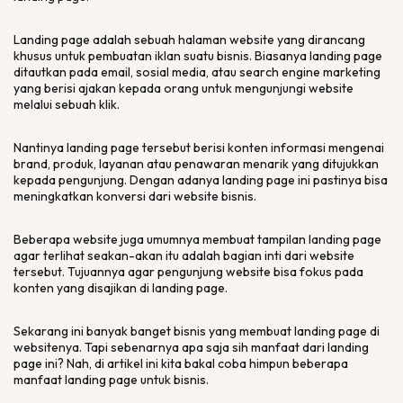
Landing page
adalah sebuah halaman
website
yang dirancang
khusus untuk pembuatan iklan suatu bisnis. Biasanya
landing page
ditautkan pada
email
, sosial media, atau
search engine marketing
yang berisi ajakan kepada orang untuk mengunjungi
website
melalui sebuah klik.
Nantinya
landing page
tersebut berisi konten informasi mengenai
brand
, produk, layanan atau penawaran menarik yang ditujukkan
kepada pengunjung. Dengan adanya
landing page
ini pastinya bisa
meningkatkan konversi dari
website
bisnis.
Beberapa
website
juga umumnya membuat tampilan landing page
agar terlihat seakan-akan itu adalah bagian inti dari
website
tersebut. Tujuannya agar pengunjung
website
bisa fokus pada
konten yang disajikan di
landing page
.
Sekarang ini banyak banget bisnis yang membuat
landing page
di
websitenya. Tapi sebenarnya apa saja sih manfaat dari
landing
page
ini? Nah, di artikel ini kita bakal coba himpun beberapa
manfaat
landing page
untuk bisnis.