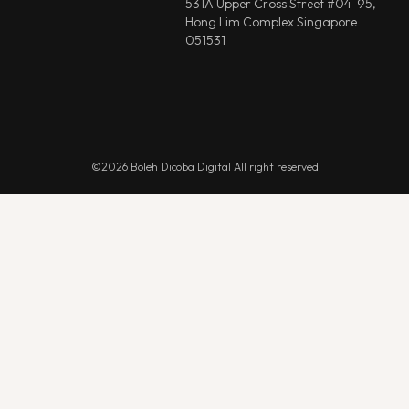
531A Upper Cross Street #04-95,
Hong Lim Complex Singapore
051531
©2026 Boleh Dicoba Digital All right reserved