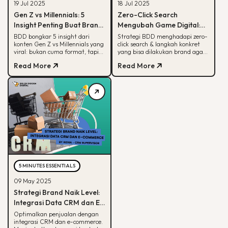
19 Jul 2025
18 Jul 2025
Gen Z vs Millennials: 5
Zero-Click Search
Insight Penting Buat Brand
Mengubah Game Digital:
yang Mau Tumbuh Lewat
Begini Strategi BDD & Apa
BDD bongkar 5 insight dari
Strategi BDD menghadapi zero-
konten Gen Z vs Millennials yang
click search & langkah konkret
Konten
yang Bisa Dilakukan Brand
viral: bukan cuma format, tapi
yang bisa dilakukan brand agar
soal paham audience behaviour
tetap terlihat di hasil pencarian
Read More
Read More
Google
5 MINUTES ESSENTIALS
09 May 2025
Strategi Brand Naik Level:
Integrasi Data CRM dan E-
commerce
Optimalkan penjualan dengan
integrasi CRM dan e-commerce.