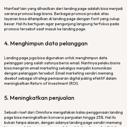
Manfaat lain yang dihasilkan dari
landing page
adalah bisa menjadi
sarana promosi bagi bisnis. Berbagai promosi produk atau
layanan bisa ditampilkan di
landing page
dengan
font
yang cukup
besar. Hal itu bertujuan agar pengunjung langsung terfokus pada
promosi tersebut saat masuk ke
landing page
.
4. Menghimpun data pelanggan
Landing page
juga bisa digunakan untuk menghimpun data
pelanggan yang salah satunya berisi
email
. Nantinya pelaku bisnis
bisa mengirim
email marketing
sekaligus menjalin komunikasi
dengan pelanggan tersebut.
Email marketing
sendiri memang
disebut sebagai strategi pemasaran
digital
paling efektif dalam
meningkatkan
Return of Investment
(ROI).
5. Meningkatkan penjualan
Sebuah riset dari Omniture mengatakan kalau penggunaan
landing
page
bisa meningkatkan konversi penjualan hingga 25%. Hal itu
bukan tanpa alasan, dengan adanya
landing page
sendiri memang