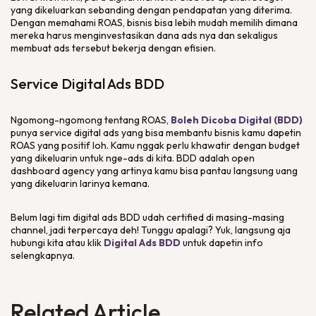
yang dikeluarkan sebanding dengan pendapatan yang diterima.
Dengan memahami ROAS, bisnis bisa lebih mudah memilih dimana
mereka harus menginvestasikan dana
ads
nya dan sekaligus
membuat
ads
tersebut bekerja dengan efisien.
Service Digital Ads
BDD
Ngomong-ngomong tentang ROAS,
Boleh Dicoba Digital (BDD)
punya
service digital ads
yang bisa membantu bisnis kamu dapetin
ROAS yang positif loh. Kamu nggak perlu khawatir dengan
budget
yang dikeluarin untuk nge-
ads
di kita. BDD adalah
open
dashboard agency
yang artinya kamu bisa pantau langsung uang
yang dikeluarin larinya kemana.
Belum lagi tim
digital ads
BDD udah
certified
di masing-masing
channel
, jadi terpercaya deh! Tunggu apalagi? Yuk, langsung aja
hubungi kita atau klik
Digital Ads BDD
untuk dapetin info
selengkapnya.
Related Article