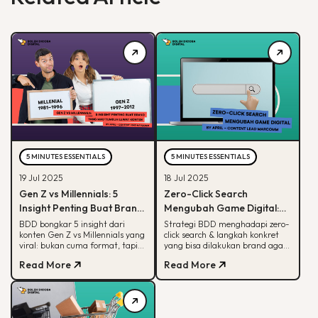
5 MINUTES ESSENTIALS
5 MINUTES ESSENTIALS
19 Jul 2025
18 Jul 2025
Gen Z vs Millennials: 5
Zero-Click Search
Insight Penting Buat Brand
Mengubah Game Digital:
yang Mau Tumbuh Lewat
Begini Strategi BDD & Apa
BDD bongkar 5 insight dari
Strategi BDD menghadapi zero-
konten Gen Z vs Millennials yang
click search & langkah konkret
Konten
yang Bisa Dilakukan Brand
viral: bukan cuma format, tapi
yang bisa dilakukan brand agar
soal paham audience behaviour
tetap terlihat di hasil pencarian
Read More
Read More
Google