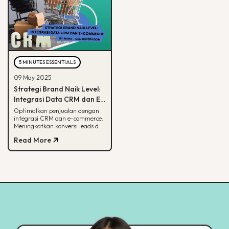
5 MINUTES ESSENTIALS
09 May 2025
Strategi Brand Naik Level:
Integrasi Data CRM dan E-
commerce
Optimalkan penjualan dengan
integrasi CRM dan e-commerce.
Meningkatkan konversi leads dan
strategi pemasaran lebih
Read More
terarah