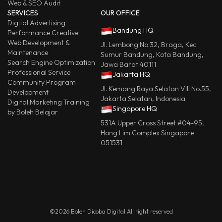
Web & SEO Audit
SERVICES
OUR OFFICE
Digital Advertising
Bandung HQ
Performance Creative
Web Development &
Jl. Lembong No.32, Braga, Kec.
Maintenance
Sumur Bandung, Kota Bandung,
Search Engine Optimization
Jawa Barat 40111
Professional Service
Jakarta HQ
Community Program
Jl. Kemang Raya Selatan VIII No.55,
Development
Jakarta Selatan, Indonesia
Digital Marketing Training
Singapore HQ
by Boleh Belajar
531A Upper Cross Street #04-95,
Hong Lim Complex Singapore
051531
©2026 Boleh Dicoba Digital All right reserved