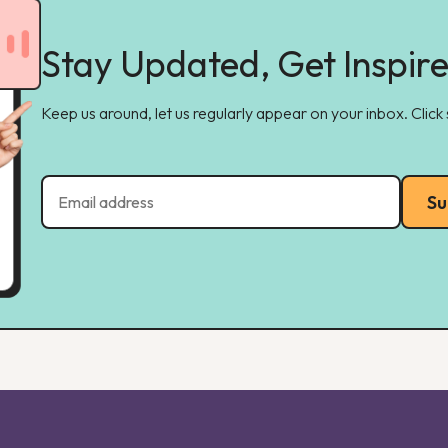
Stay Updated, Get Inspir
Keep us around, let us regularly appear on your inbox. Click
Su