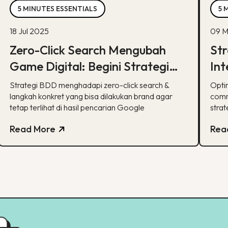
5 MINUTES ESSENTIALS
5 
18 Jul 2025
09 M
Zero-Click Search Mengubah
Str
Game Digital: Begini Strategi
Int
BDD & Apa yang Bisa Dilakukan
co
Strategi BDD menghadapi zero-click search &
Opti
Brand
langkah konkret yang bisa dilakukan brand agar
comm
tetap terlihat di hasil pencarian Google
strat
Read More
Rea