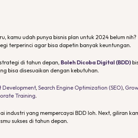
, kamu udah punya bisnis
plan
untuk 2024 belum nih
egi terperinci agar bisa dapetin banyak keuntungan.
strategi di tahun depan,
Boleh Dicoba Digital (BDD)
bi
ng bisa disesuaikan dengan kebutuhan.
t Development
,
Search Engine Optimization (SEO)
,
Grow
orate Training
.
agai industri yang mempercayai BDD loh.
Next
, giliran k
ismu sukses di tahun depan.