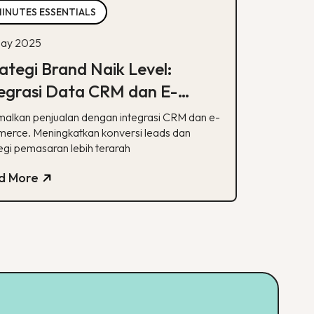
MINUTES ESSENTIALS
ay 2025
ategi Brand Naik Level:
egrasi Data CRM dan E-
mmerce
malkan penjualan dengan integrasi CRM dan e-
erce. Meningkatkan konversi leads dan
egi pemasaran lebih terarah
d More