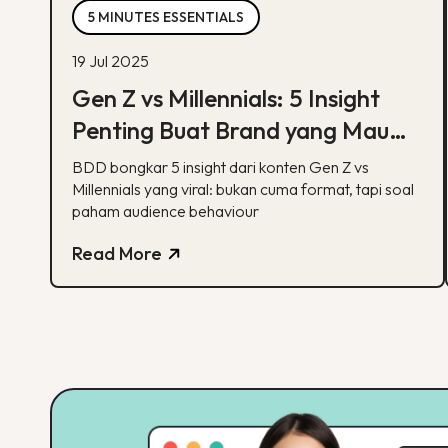
5 MINUTES ESSENTIALS
19 Jul 2025
Gen Z vs Millennials: 5 Insight
Penting Buat Brand yang Mau
Tumbuh Lewat Konten
BDD bongkar 5 insight dari konten Gen Z vs
Millennials yang viral: bukan cuma format, tapi soal
paham audience behaviour
Read More