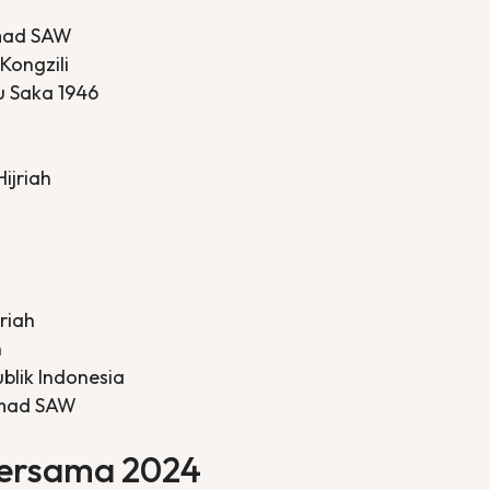
mmad SAW
Kongzili
ru Saka 1946
Hijriah
jriah
h
blik Indonesia
mmad SAW
Bersama 2024