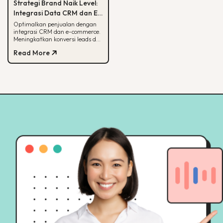
Strategi Brand Naik Level:
Integrasi Data CRM dan E-
commerce
Optimalkan penjualan dengan
integrasi CRM dan e-commerce.
Meningkatkan konversi leads dan
strategi pemasaran lebih
Read More
terarah