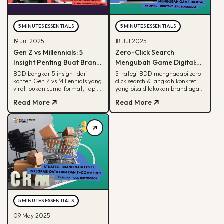
5 MINUTES ESSENTIALS
5 MINUTES ESSENTIALS
19 Jul 2025
18 Jul 2025
Gen Z vs Millennials: 5
Zero-Click Search
Insight Penting Buat Brand
Mengubah Game Digital:
yang Mau Tumbuh Lewat
Begini Strategi BDD & Apa
BDD bongkar 5 insight dari
Strategi BDD menghadapi zero-
konten Gen Z vs Millennials yang
click search & langkah konkret
Konten
yang Bisa Dilakukan Brand
viral: bukan cuma format, tapi
yang bisa dilakukan brand agar
soal paham audience behaviour
tetap terlihat di hasil pencarian
Read More
Read More
Google
5 MINUTES ESSENTIALS
09 May 2025