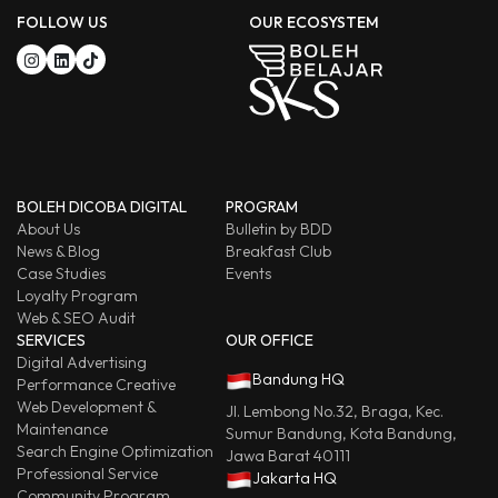
FOLLOW US
OUR ECOSYSTEM
BOLEH DICOBA DIGITAL
PROGRAM
About Us
Bulletin by BDD
News & Blog
Breakfast Club
Case Studies
Events
Loyalty Program
Web & SEO Audit
SERVICES
OUR OFFICE
Digital Advertising
Bandung HQ
Performance Creative
Web Development &
Jl. Lembong No.32, Braga, Kec.
Maintenance
Sumur Bandung, Kota Bandung,
Search Engine Optimization
Jawa Barat 40111
Professional Service
Jakarta HQ
Community Program