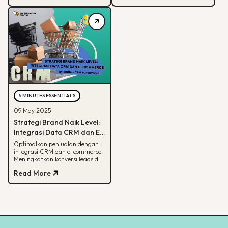
5 MINUTES ESSENTIALS
09 May 2025
Strategi Brand Naik Level:
Integrasi Data CRM dan E-
commerce
Optimalkan penjualan dengan
integrasi CRM dan e-commerce.
Meningkatkan konversi leads dan
strategi pemasaran lebih
Read More
terarah