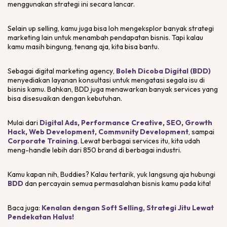
menggunakan strategi ini secara lancar.
Selain
up selling
, kamu juga bisa loh mengeksplor banyak strategi
marketing
lain untuk menambah pendapatan bisnis. Tapi kalau
kamu masih bingung, tenang aja, kita bisa bantu.
Sebagai
digital marketing agency
,
Boleh Dicoba Digital (BDD)
menyediakan layanan konsultasi untuk mengatasi segala isu di
bisnis kamu. Bahkan, BDD juga menawarkan banyak
services
yang
bisa disesuaikan dengan kebutuhan.
Mulai dari
Digital Ads
,
Performance Creative
,
SEO
,
Growth
Hack
,
Web Development
,
Community Development
, sampai
Corporate Training
. Lewat berbagai
services
itu, kita udah
meng-
handle
lebih dari 850 brand di berbagai industri.
Kamu kapan nih, Buddies? Kalau tertarik, yuk langsung aja hubungi
BDD
dan percayain semua permasalahan bisnis kamu pada kita!
Baca juga:
Kenalan dengan Soft Selling, Strategi Jitu Lewat
Pendekatan Halus!