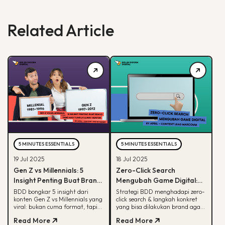
Related Article
5 MINUTES ESSENTIALS
5 MINUTES ESSENTIALS
19 Jul 2025
18 Jul 2025
Gen Z vs Millennials: 5
Zero-Click Search
Insight Penting Buat Brand
Mengubah Game Digital:
yang Mau Tumbuh Lewat
Begini Strategi BDD & Apa
BDD bongkar 5 insight dari
Strategi BDD menghadapi zero-
konten Gen Z vs Millennials yang
click search & langkah konkret
Konten
yang Bisa Dilakukan Brand
viral: bukan cuma format, tapi
yang bisa dilakukan brand agar
soal paham audience behaviour
tetap terlihat di hasil pencarian
Read More
Read More
Google