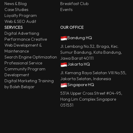
News & Blog
Breakfast Club
Case Studies
Events
Loyalty Program
Web & SEO Audit
SERVICES
OUR OFFICE
Digital Advertising
Bandung HQ
Performance Creative
Web Development &
Jl. Lembong No.32, Braga, Kec.
Maintenance
Sumur Bandung, Kota Bandung,
Search Engine Optimization
Jawa Barat 40111
Professional Service
Jakarta HQ
Community Program
Jl. Kemang Raya Selatan VIII No.55,
Development
Jakarta Selatan, Indonesia
Digital Marketing Training
Singapore HQ
by Boleh Belajar
531A Upper Cross Street #04-95,
Hong Lim Complex Singapore
051531