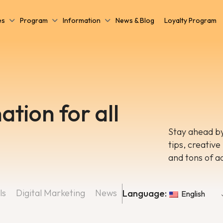
es
Program
Information
News & Blog
Loyalty Program
ation for all
Stay ahead by
tips, creative
and tons of a
ls
Digital Marketing
News
Language:
English