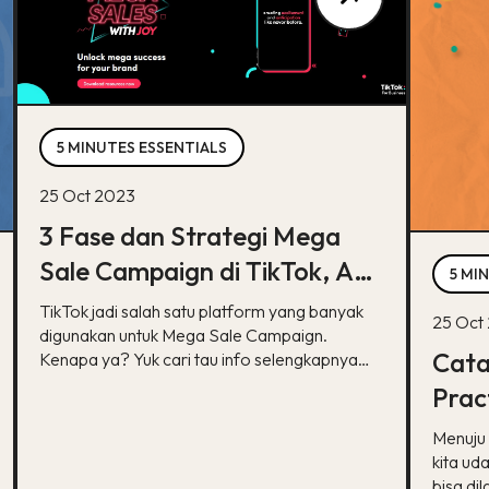
5 MINUTES ESSENTIALS
25 Oct 2023
3 Fase dan Strategi Mega
Sale Campaign di TikTok, Apa
5 MI
Aja Ya?
TikTok jadi salah satu platform yang banyak
25 Oct
digunakan untuk Mega Sale Campaign.
Cata
Kenapa ya? Yuk cari tau info selengkapnya
disini!
Prac
Mega
Menuju 
kita ud
bisa dil