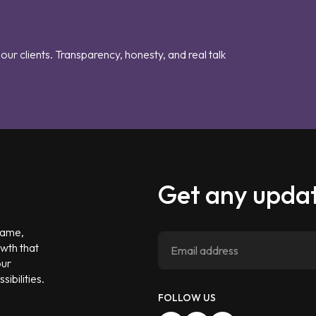
our clients. Transparency, honesty, and real talk
Get any updat
 game,
owth that
our
ibilities.
FOLLOW US