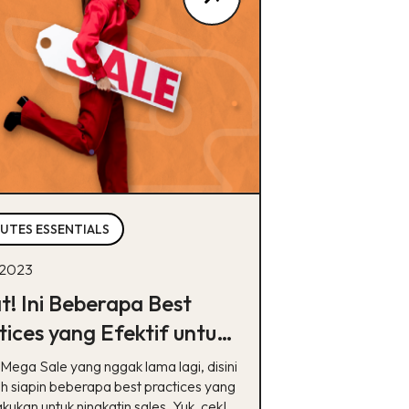
NUTES ESSENTIALS
 2023
t! Ini Beberapa Best
tices yang Efektif untuk
 Sale
Mega Sale yang nggak lama lagi, disini
ah siapin beberapa best practices yang
akukan untuk ningkatin sales. Yuk, cek!