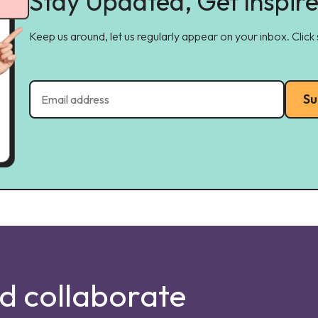
Stay Updated, Get Inspir
Keep us around, let us regularly appear on your inbox. Click
Su
nd collaborate