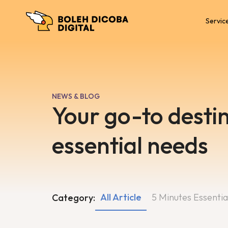
Servic
NEWS & BLOG
Your go-to destin
essential needs
All Article
5 Minutes Essentia
Category: