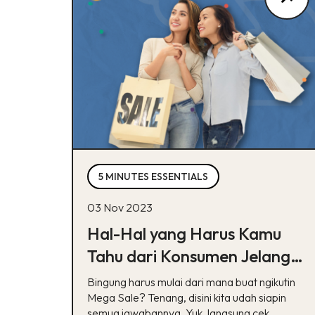
5 MINUTES ESSENTIALS
03 Nov 2023
Hal-Hal yang Harus Kamu
Tahu dari Konsumen Jelang
Mega Sale, Apa Aja Ya?
Bingung harus mulai dari mana buat ngikutin
Mega Sale? Tenang, disini kita udah siapin
semua jawabannya. Yuk, langsung cek