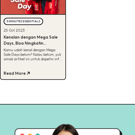
5 MINUTES ESSENTIALS
25 Oct 2023
Kenalan dengan Mega Sale
Days, Bisa Ningkatin
Penjualan Loh!
Kamu udah kenal dengan Mega
Sale Days belum? Kalau belum, yuk
simak artikel ini untuk dapetin info
lengkap tentang Mega Sale.
Read More