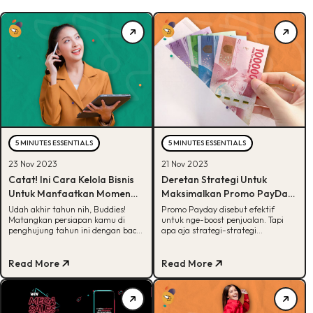
5 MINUTES ESSENTIALS
5 MINUTES ESSENTIALS
23 Nov 2023
21 Nov 2023
Catat! Ini Cara Kelola Bisnis
Deretan Strategi Untuk
Untuk Manfaatkan Momen
Maksimalkan Promo PayDay,
Akhir Tahun
Wajib Catat!
Udah akhir tahun nih, Buddies!
Promo Payday disebut efektif
Matangkan persiapan kamu di
untuk nge-boost penjualan. Tapi
penghujung tahun ini dengan baca
apa aja strategi-strategi
tips dari kita. Yuk, cek selengkapnya
efektifnya? Yuk, cek selengkapnya
disini!
disini!
Read More
Read More