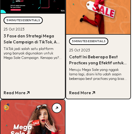
5 MINUTES ESSENTIALS
25 Oct 2023
3 Fase dan Strategi Mega
Sale Campaign di TikTok, Apa
5 MINUTES ESSENTIALS
Aja Ya?
TikTok jadi salah satu platform
25 Oct 2023
yang banyak digunakan untuk
Catat! Ini Beberapa Best
Mega Sale Campaign. Kenapa ya?
Yuk cari tau info selengkapnya
Practices yang Efektif untuk
disini!
Mega Sale
Menuju Mega Sale yang nggak
lama lagi, disini kita udah siapin
beberapa best practices yang bisa
dilakukan untuk ningkatin sales.
Yuk, cek!
Read More
Read More