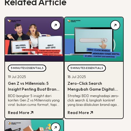
Related Article
5 MINUTES ESSENTIALS
5 MINUTES ESSENTIALS
19 Jul 2025
18 Jul 2025
Gen Z vs Millennials: 5
Zero-Click Search
Insight Penting Buat Brand
Mengubah Game Digital:
yang Mau Tumbuh Lewat
Begini Strategi BDD & Apa
BDD bongkar 5 insight dari
Strategi BDD menghadapi zero-
konten Gen Z vs Millennials yang
click search & langkah konkret
Konten
yang Bisa Dilakukan Brand
viral: bukan cuma format, tapi
yang bisa dilakukan brand agar
soal paham audience behaviour
tetap terlihat di hasil pencarian
Read More
Read More
Google