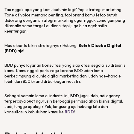
Tau nggak apa yang kamu butuhin lagi? Yap, strategi
marketing
.
Tone of voice
memang penting, tapi
brand
kamu tetap butuh
didorong dengan strategi
marketing
agar nggak cuma gampang
dikenalin sama target audiens, tapi juga bisa ngehasilin
keuntungan.
Mau dibantu bikin strateginya? Hubungi
Boleh Dicoba Digital
(BDD)
aja!
BDD punya layanan konsultasi yang siap atasi segala isu di bisnis
kamu. Kamu nggak perlu ragu karena BDD udah lama
berkecimpung di dunia
digital marketing
dan udah nge-
handle
lebih dari 850
brand
di berbagai industri.
Sebagai pemain lama di industri ini, BDD juga udah jadi
agency
terpercaya buat ngurusin berbagai permasalahan bisnis
digital
.
Jadi, tunggu apalagi? Yuk, langsung aja hubungi kita dan
konsultasiin kebutuhan kamu ke
BDD
!