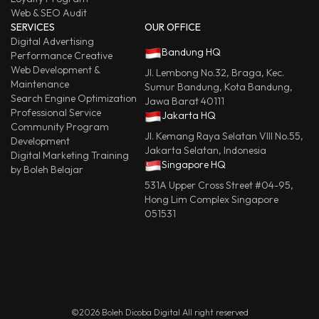
Web & SEO Audit
SERVICES
OUR OFFICE
Digital Advertising
Bandung HQ
Performance Creative
Web Development &
Jl. Lembong No.32, Braga, Kec.
Maintenance
Sumur Bandung, Kota Bandung,
Search Engine Optimization
Jawa Barat 40111
Professional Service
Jakarta HQ
Community Program
Jl. Kemang Raya Selatan VIII No.55,
Development
Jakarta Selatan, Indonesia
Digital Marketing Training
Singapore HQ
by Boleh Belajar
531A Upper Cross Street #04-95,
Hong Lim Complex Singapore
051531
©2026 Boleh Dicoba Digital All right reserved