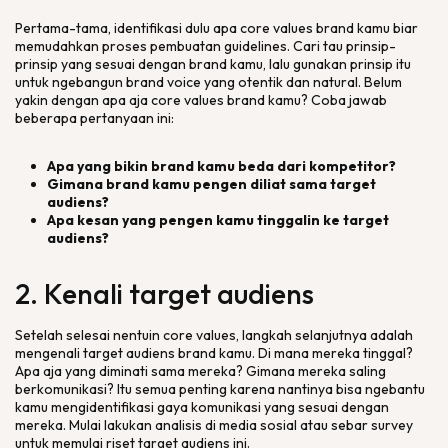
Pertama-tama, identifikasi dulu apa
core values brand
kamu biar
memudahkan proses pembuatan
guidelines
. Cari tau prinsip-
prinsip yang sesuai dengan
brand
kamu, lalu gunakan prinsip itu
untuk ngebangun
brand voice
yang otentik dan natural. Belum
yakin dengan apa aja
core values brand
kamu? Coba jawab
beberapa pertanyaan ini:
Apa yang bikin
brand
kamu beda dari kompetitor?
Gimana
brand
kamu pengen diliat sama target
audiens?
Apa kesan yang pengen kamu tinggalin ke target
audiens?
2. Kenali target audiens
Setelah selesai nentuin
core values
, langkah selanjutnya adalah
mengenali target audiens
brand
kamu. Di mana mereka tinggal?
Apa aja yang diminati sama mereka? Gimana mereka saling
berkomunikasi? Itu semua penting karena nantinya bisa ngebantu
kamu mengidentifikasi gaya komunikasi yang sesuai dengan
mereka. Mulai lakukan analisis di media sosial atau sebar
survey
untuk memulai riset target audiens ini.