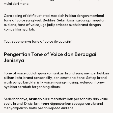
mulai dari mana.
Cara paling efektif buat atasi masalah ini bisa dengan membuat
tone of voice
yang kuat,
Buddies
. Selain bisa ngebangun ingatan
audiens,
tone of voice
juga jadi pembeda suatu
brand
dengan
kompetitornya, loh.
Tapi, sebenernya
tone of voice
itu apa sih?
Pengertian
Tone of Voice
dan Berbagai
Jenisnya
Tone of voice
adalah gaya komunikasi
brand
yang memperhatikan
pilihan kata,
brand personality
, dan
emotional tone
. Setiap
brand
wajib punya karakteristik
voice
masing-masing, walaupun
tone
-
nya bisa berubah tergantung situasi.
Sederhananya,
brand voice
merefleksikan
personality
dan
value
suatu
brand
. Di sisi lain,
tone
digambarkan sebagai cara
brand
menyampaikan suatu pesan kepada audiens.