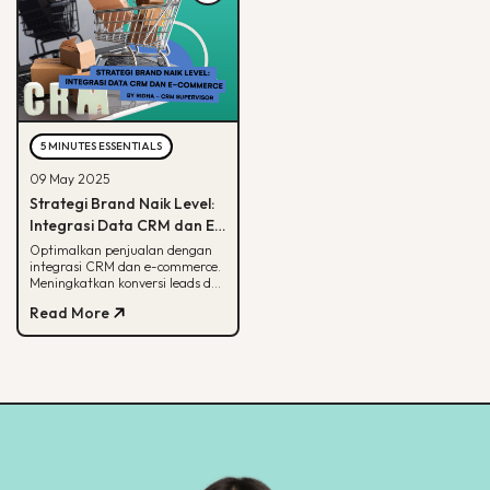
5 MINUTES ESSENTIALS
09 May 2025
Strategi Brand Naik Level:
Integrasi Data CRM dan E-
commerce
Optimalkan penjualan dengan
integrasi CRM dan e-commerce.
Meningkatkan konversi leads dan
strategi pemasaran lebih
Read More
terarah