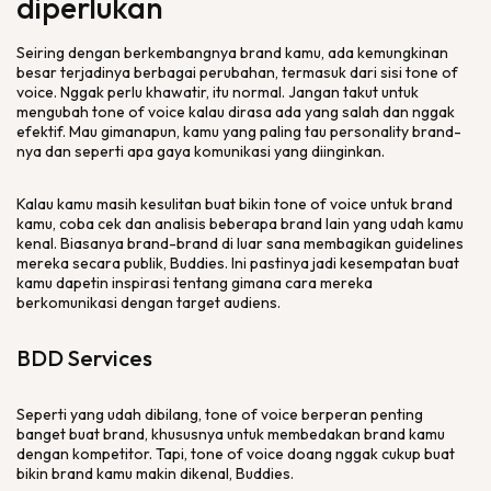
diperlukan
Seiring dengan berkembangnya
brand
kamu, ada kemungkinan
besar terjadinya berbagai perubahan, termasuk dari sisi
tone of
voice
. Nggak perlu khawatir, itu normal. Jangan takut untuk
mengubah
tone of voice
kalau dirasa ada yang salah dan nggak
efektif. Mau gimanapun, kamu yang paling tau
personality brand
-
nya dan seperti apa gaya komunikasi yang diinginkan.
Kalau kamu masih kesulitan buat bikin
tone of voice
untuk
brand
kamu, coba cek dan analisis beberapa
brand
lain yang udah kamu
kenal. Biasanya
brand-brand
di luar sana membagikan
guidelines
mereka secara publik,
Buddies
. Ini pastinya jadi kesempatan buat
kamu dapetin inspirasi tentang gimana cara mereka
berkomunikasi dengan target audiens.
BDD
Services
Seperti yang udah dibilang,
tone of voice
berperan penting
banget buat
brand
, khususnya untuk membedakan
brand
kamu
dengan kompetitor. Tapi,
tone of voice
doang nggak cukup buat
bikin
brand
kamu makin dikenal,
Buddies
.