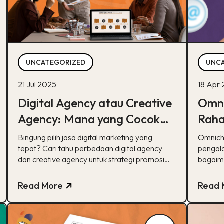
UNCATEGORIZED
UNC
21 Jul 2025
18 Apr
Digital Agency atau Creative
Omni
Agency: Mana yang Cocok
Raha
untuk Strategi Pemasaran
di Er
Bingung pilih jasa digital marketing yang
Omnicha
Anda?
tepat? Cari tahu perbedaan digital agency
pengala
dan creative agency untuk strategi promosi
bagaim
bisnis Anda.
nyaman 
Read More
Read 