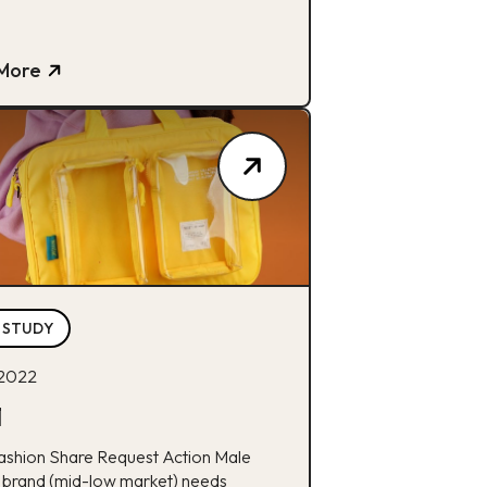
More
 STUDY
 2022
1
ashion Share Request Action Male
 brand (mid-low market) needs