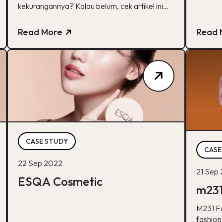
kekurangannya? Kalau belum, cek artikel ini
ya!
Read More
Read 
CASE STUDY
CASE
22 Sep 2022
21 Sep
ESQA Cosmetic
m23
M231 F
fashion