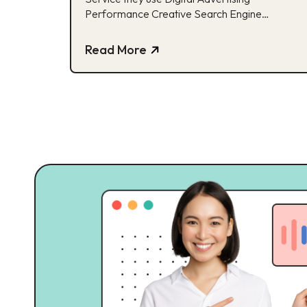
Performance Creative Search Engine
Optimization (SEO) Website Development
Share As I sit here in shorts and a t-shirt,
Read More
watching an 80º California summer day melt
into a 75º California night, I feel only one thing
The anxiety that I am already behind. For
many of us, […]