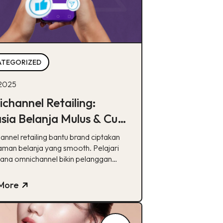
ATEGORIZED
 2025
channel Retailing:
sia Belanja Mulus & Cuan
a Digital
nnel retailing bantu brand ciptakan
man belanja yang smooth. Pelajari
ana omnichannel bikin pelanggan
dan loyal!
More