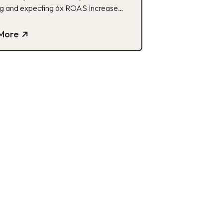
g and expecting 6x ROAS Increase
ing (done by our referred partner)
gn with Micro KOLs Budget capping
More
AS low, even during peak times.
 Campaign Strategy What we’ll repeat
ower growth from 3k to 261k and
g. Avg ROAS 6-8x with […]