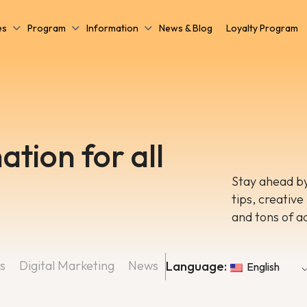
es
Program
Information
News & Blog
Loyalty Program
ation for all
Stay ahead by
tips, creative
and tons of a
s
Digital Marketing
News
Language:
English