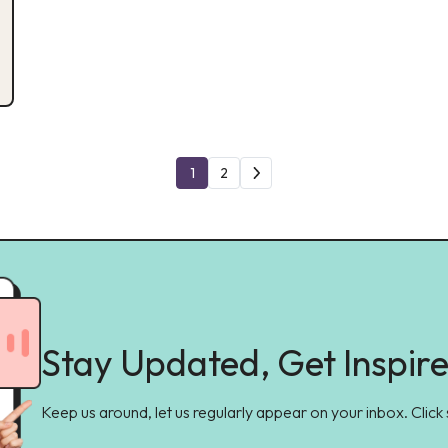
1
2
Stay Updated, Get Inspir
Keep us around, let us regularly appear on your inbox. Click