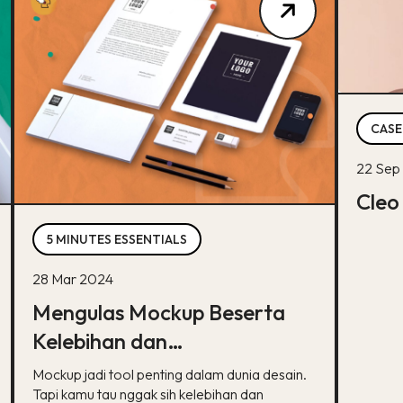
CASE
22 Sep
Cleo
5 MINUTES ESSENTIALS
28 Mar 2024
Mengulas Mockup Beserta
Kelebihan dan
Kekurangannya, Bisa Tebak?
Mockup jadi tool penting dalam dunia desain.
Tapi kamu tau nggak sih kelebihan dan