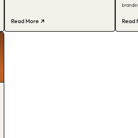
brandin
Rebrand
Campai
Read More
Read 
when RO
Digital
IG foll
countin