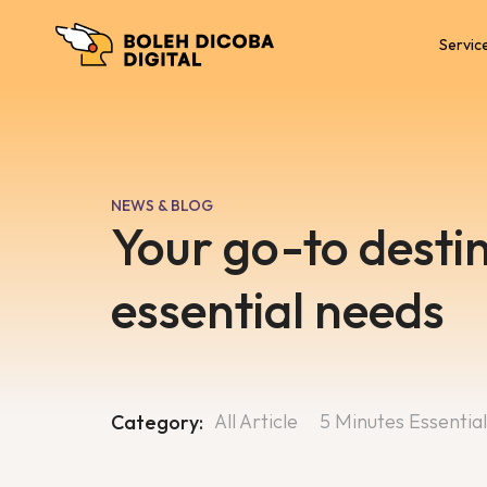
Servic
NEWS & BLOG
Your go-to destin
essential needs
All Article
5 Minutes Essential
Category: