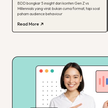
Tumbuh Lewat Konten
BDD bongkar 5 insight dari konten Gen Z vs
Millennials yang viral: bukan cuma format, tapi soal
paham audience behaviour
Read More