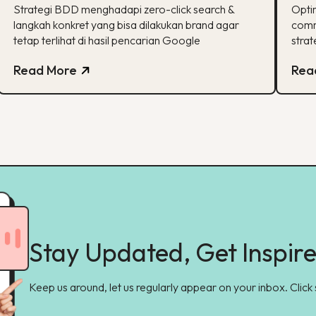
BDD & Apa yang Bisa Dilakukan
co
Strategi BDD menghadapi zero-click search &
Opti
Brand
langkah konkret yang bisa dilakukan brand agar
comm
tetap terlihat di hasil pencarian Google
strat
Read More
Rea
Stay Updated, Get Inspir
Keep us around, let us regularly appear on your inbox. Click