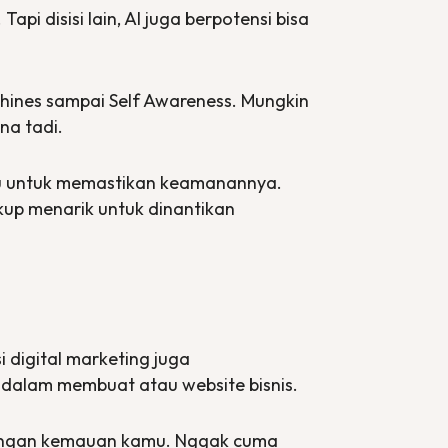
 disisi lain, AI juga berpotensi bisa
hines
sampai
Self Awareness
. Mungkin
na tadi.
tu untuk memastikan keamanannya.
up menarik untuk dinantikan
si
digital marketing
juga
u dalam membuat atau
website
bisnis.
engan kemauan kamu. Nggak cuma