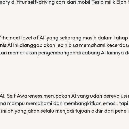
mory
di fitur
self-driving cars
dari mobil Tesla milik Elon
‘the next level of AI’
yang sekarang masih dalam tahap 
enis AI ini dianggap akan lebih bisa memahami kecerdas
rkan memerlukan pengembangan di cabang AI lainnya
AI.
Self Awareness
merupakan AI yang udah berevolusi 
ak cuma mampu memahami dan membangkitkan emosi, tapi
s
inilah yang akan selalu menjadi tujuan akhir dari peneli
.