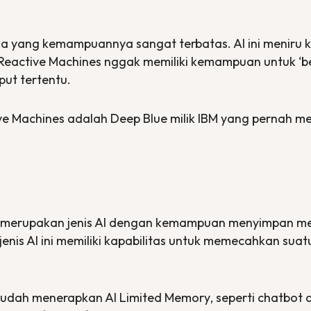
tua yang kemampuannya sangat terbatas. AI ini meniru
Reactive Machines
nggak memiliki kemampuan untuk ‘bel
put tertentu.
ve Machines
adalah
Deep Blue
milik IBM yang pernah 
merupakan jenis AI dengan kemampuan menyimpan mem
enis AI ini memiliki kapabilitas untuk memecahkan sua
g udah menerapkan AI
Limited Memory
, seperti
chatbot