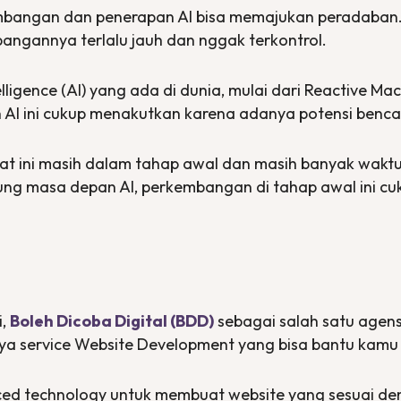
bangan dan penerapan AI bisa memajukan peradaban. Tapi
gannya terlalu jauh dan nggak terkontrol.
elligence
(AI) yang ada di dunia, mulai dari
Reactive Mac
AI ini cukup menakutkan karena adanya potensi benca
at ini masih dalam tahap awal dan masih banyak wak
g masa depan AI, perkembangan di tahap awal ini cuk
i,
Boleh Dicoba Digital (BDD)
sebagai salah satu agen
ya service
Website Development
yang bisa bantu kam
ed technology
untuk membuat
website
yang sesuai d