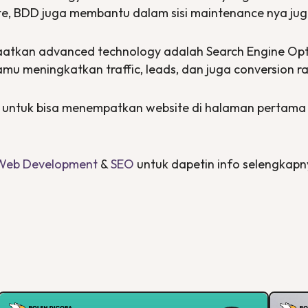
te
, BDD juga membantu dalam sisi
maintenance
nya jug
faatkan
advanced technology
adalah
Search Engine Op
 kamu meningkatkan
traffic
,
leads
, dan juga
conversion r
it untuk bisa menempatkan
website
di halaman pertama 
Web Development
&
SEO
untuk dapetin info selengkap