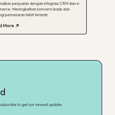
mmerce
malkan penjualan dengan integrasi CRM dan e-
erce. Meningkatkan konversi leads dan
egi pemasaran lebih terarah
d More
ed
 subscribe to get our newest update.